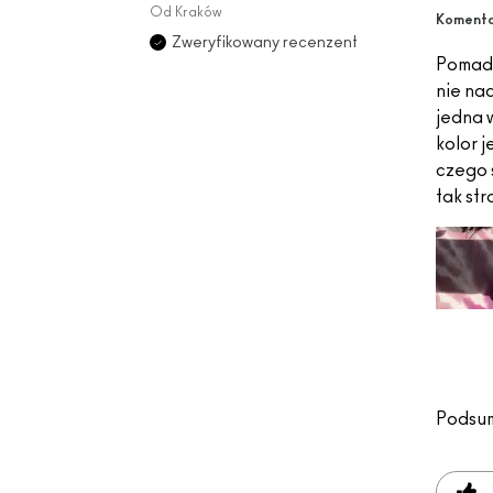
Od
Kraków
Komenta
Zweryfikowany recenzent
Pomadk
nie nad
jedna 
kolor j
czego 
tak str
Podsu