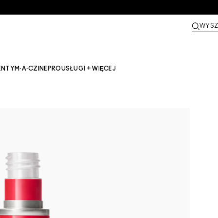
WYSZ
ENTY
M·A·CZINE​
PRO
USŁUGI + WIĘCEJ