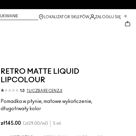
UKIWANIE
0
LOKALIZATOR SKLEPÓW
ZALOGUJ SIĘ
RETRO MATTE LIQUID
LIPCOLOUR
1.0
1 LICZBA RECENZJI
Pomadka w płynie, matowe wykończenie,
długotrwały kolor
zł145.00
zł29.00
/ml
5 ml