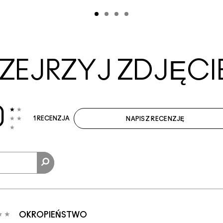
ZEJRZYJ ZDJĘCI
0
1 RECENZJA
NAPISZ RECENZJĘ
OKROPIEŃSTWO