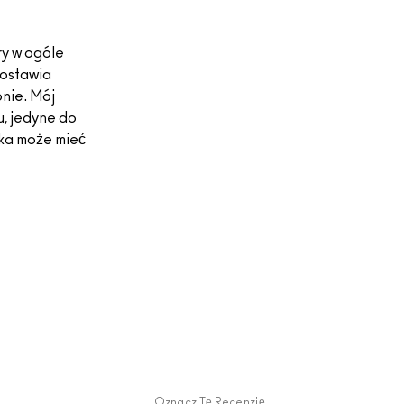
ry w ogóle
zostawia
pnie. Mój
u, jedyne do
dka może mieć
Oznacz Tę Recenzję