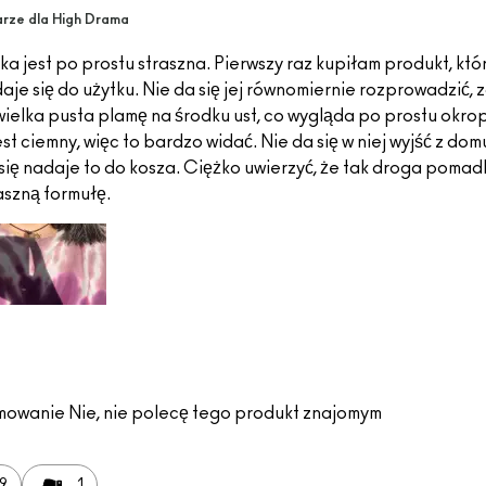
rze dla High Drama
a jest po prostu straszna. Pierwszy raz kupiłam produkt, któ
aje się do użytku. Nie da się jej równomiernie rozprowadzić, 
wielka pusta plamę na środku ust, co wygląda po prostu okro
est ciemny, więc to bardzo widać. Nie da się w niej wyjść z dom
się nadaje to do kosza. Ciężko uwierzyć, że tak droga poma
aszną formułę.
mowanie
Nie, nie polecę tego produkt znajomym
9
1