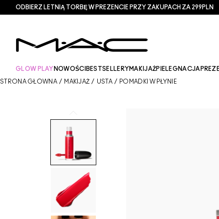
ODBIERZ LETNIĄ TORBĘ W PREZENCIE PRZY ZAKUPACH ZA 299PLN
GLOW PLAY
NOWOŚCI
BESTSELLERY
MAKIJAŻ
PIELEGNACJA
PREZ
STRONA GŁÓWNA
/
MAKIJAŻ
/
USTA
/
POMADKI W PŁYNIE