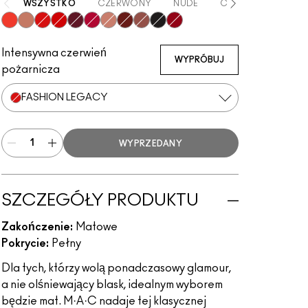
WSZYSTKO
CZERWONY
NUDE
CZARNY
Quite The Standout
Burnt Spice
Fashion Legacy
Feels So Grand
High Drama
Dance With Me
Lady-Be-Good
Carnivorous
Topped With Brandy
Caviar
Ruby Phew!
Intensywna czerwień
WYPRÓBUJ
pożarnicza
FASHION LEGACY
WYPRZEDANY
SZCZEGÓŁY PRODUKTU
Zakończenie:
Matowe
Pokrycie:
Pełny
Dla tych, którzy wolą ponadczasowy glamour,
a nie olśniewający blask, idealnym wyborem
będzie mat. M·A·C nadaje tej klasycznej