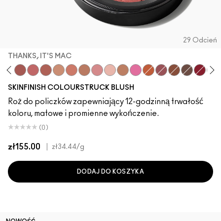
29 Odcień
THANKS, IT'S MAC
ddy
e Velvet
lba
LaLaLavender
Thanks, It's MAC
Pinch Me
No Filter
Sunbasque
Peachtwist
Gingerly
Desert Rose
Babygirl
Coppertone
Candy Yum Yum
CB96
Sinner
Raizin The Roo
Film Noir B
Ruby 
Blu
SKINFINISH COLOURSTRUCK BLUSH
Roż do policzków zapewniający 12-godzinną trwałość
koloru, matowe i promienne wykończenie.
(0)
zł155.00
|
zł34.44
/g
DODAJ DO KOSZYKA