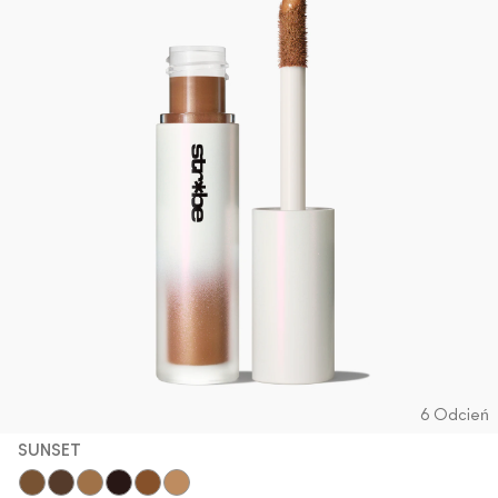
6 Odcień
SUNSET