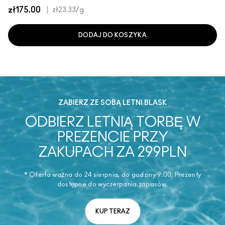
zł175.00
|
zł23.33
/g
DODAJ DO KOSZYKA
ZABIERZ ZE SOBĄ LETNI BLASK
ODBIERZ LETNIĄ TORBĘ W
PREZENCIE PRZY
ZAKUPACH ZA 299PLN
* Oferta ważna do 24 sierpnia, do godziny 9:00. Prezenty
dostępne do wyczerpania zapasów.
KUP TERAZ