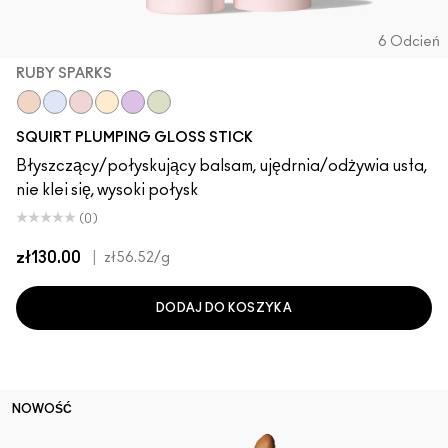
6 Odcień
RUBY SPARKS
Lava Sparks
Nova Sparks
Ruby Sparks
Solar Sparks
Violet Sparks
Squirt Sparks
SQUIRT PLUMPING GLOSS STICK
Błyszczący/połyskujący balsam, ujędrnia/odżywia usta,
nie klei się, wysoki połysk
(0)
zł130.00
|
zł56.52
/g
DODAJ DO KOSZYKA
NOWOŚĆ