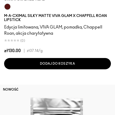
UnNatural Red Head
M·A·CXIMAL SILKY MATTE VIVA GLAM X CHAPPELL ROAN
LIPSTICK
Edycja limitowana, VIVA GLAM, pomadka, Chappell
Roan, akcja charytatywna
(0)
zł130.00
|
zł37.14
/g
DODAJ DO KOSZYKA
NOWOŚĆ