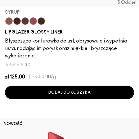
5 Odcień
SYRUP
Cool Spice
Acai
MACchiato
Syrup
Chestnut
LIPGLAZER GLOSSY LINER
Błyszcząca konturówka do ust, obrysowuje i wypełnia
usta, nadając im połysk oraz miękkie i błyszczące
wykończenie.
(0)
zł125.00
|
zł500.00
/g
DODAJ DO KOSZYKA
NOWOŚĆ