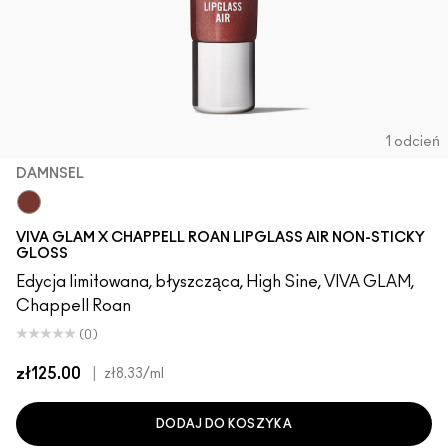
1 odcień
DAMNSEL
Damnsel
VIVA GLAM X CHAPPELL ROAN LIPGLASS AIR NON-STICKY
GLOSS
Edycja limitowana, błyszcząca, High Sine, VIVA GLAM,
Chappell Roan
(0)
zł125.00
|
zł8.33
/ml
DODAJ DO KOSZYKA