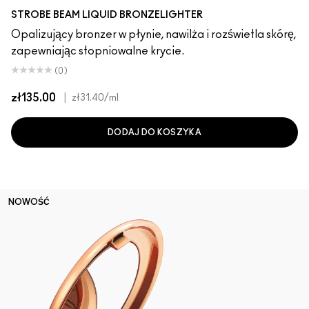
Sunset
Daylite
Flashlite
Sunbeam
Warmlite
Sunlite
STROBE BEAM LIQUID BRONZELIGHTER
Opalizujący bronzer w płynie, nawilża i rozświetla skórę,
zapewniając stopniowalne krycie.
(0)
zł135.00
|
zł31.40
/ml
DODAJ DO KOSZYKA
NOWOŚĆ