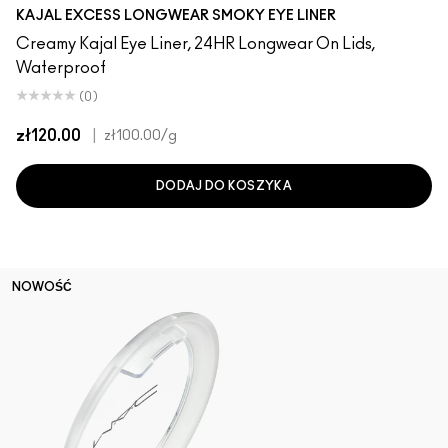
Prunella Prince
Costa Niche
New Number
Archetaupe
Twinkle Toast
Pitch
Ecru
Iceflower
Peacock
Vintage Teddy
Smoked Quartz
Bark
HodgePodgin
Storm Clo
Swamp
Dec
KAJAL EXCESS LONGWEAR SMOKY EYE LINER
Creamy Kajal Eye Liner, 24HR Longwear On Lids,
Waterproof
(0)
zł120.00
|
zł100.00
/g
DODAJ DO KOSZYKA
NOWOŚĆ