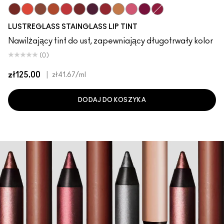
Cake Topper
Traffic
Posh Pit
Sizzled Peach
See Sheer
Business Casual
Grapevinyl
XOXO
Trinket
Sneaky Pink
Soda Poppy
Zoomies
LUSTREGLASS STAINGLASS LIP TINT
Nawilżający tint do ust, zapewniający długotrwały kolor
(0)
zł125.00
|
zł41.67
/ml
DODAJ DO KOSZYKA