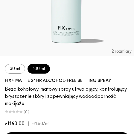
2 rozmiary
30 ml
100 ml
FIX+ MATTE 24HR ALCOHOL-FREE SETTING SPRAY
Bezalkoholowy, matowy spray utrwalający, kontrolujący
błyszczenie skóry i zapewniający wodoodporność
makijażu
(0)
zł160.00
|
zł1.60
/ml