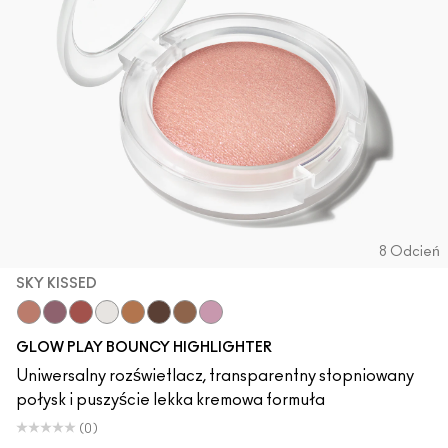
8 Odcień
SKY KISSED
Sky Kissed
Sunset Drizzle
Cloud Candy
Wind Chill
Cloudburst
GlowZone
Sepia Skies
Stratus
GLOW PLAY BOUNCY HIGHLIGHTER
Uniwersalny rozświetlacz, transparentny stopniowany
połysk i puszyście lekka kremowa formuła
(0)