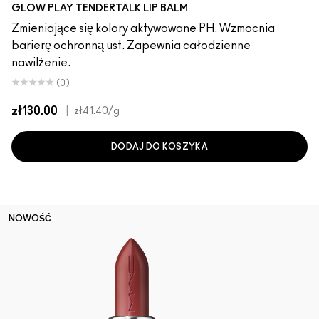
Smile
Baby Doll
GLOW PLAY TENDERTALK LIP BALM
Zmieniające się kolory aktywowane PH. Wzmocnia
barierę ochronną ust. Zapewnia całodzienne
nawilżenie.
(0)
zł130.00
|
zł41.40
/g
DODAJ DO KOSZYKA
NOWOŚĆ