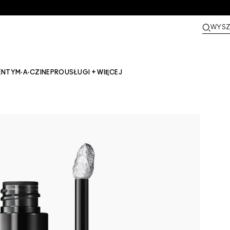
WYSZ
ENTY
M·A·CZINE​
PRO
USŁUGI + WIĘCEJ