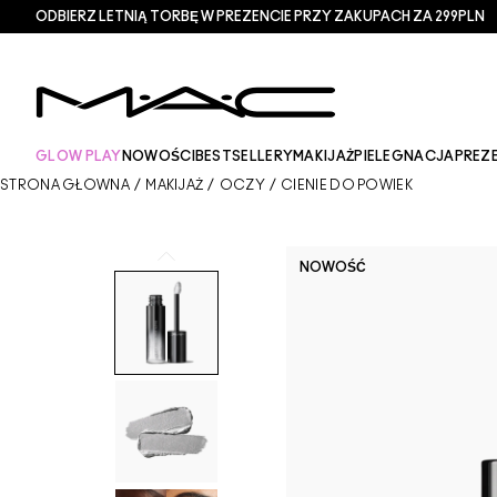
ODBIERZ LETNIĄ TORBĘ W PREZENCIE PRZY ZAKUPACH ZA 299PLN
GLOW PLAY
NOWOŚCI
BESTSELLERY
MAKIJAŻ
PIELEGNACJA
PREZ
STRONA GŁÓWNA
/
MAKIJAŻ
/
OCZY
/
CIENIE DO POWIEK
NOWOŚĆ