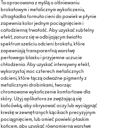
Ta opracowana z myślą o olśniewaniu
brokatowym i metalicznym wykończeniu,
ultragładka formuła cieni do powiek w płynie
zapewnia kolor jednym pociągnięciem i
całodzienną trwałość. Aby uzyskać subtelny
efekt, zanurz się w odbijającym światło
spektrum sześciu odcieni brokatu, które
zapewniają transparentną warstwę
perłowego blasku i przyjemne uczucie
chłodzenia. Aby uzyskać intensywny efekt,
wykorzystaj moc czterech metalicznych
odcieni, które łączą odważne pigmenty z
metalicznymi drobinkami, tworząc
chromowane wykończenie komfortowe dla
skóry. Użyj aplikatora ze zwężającą się
końcówką, aby obrysować oczy lub wyciągnąć
kreskę w zewnętrznych kącikach precyzyjnym
pociągnięciem, lub omieć powieki płaskim
końcem, aby uzyskać równomierną warstwę