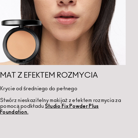
MAT Z EFEKTEM ROZMYCIA
Krycie od średniego do pełnego
Stwórz nieskazitelny makijaż z efektem rozmycia za
pomocą podkładu
Studio Fix Powder Plus
Foundation
.