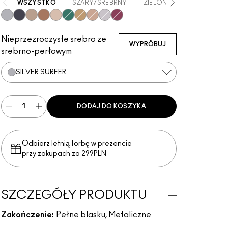
WSZYSTKO
SZARY/SREBRNY
ZIELONY
CZARNY
Silver Surfer
Tourmaline Dream
Champagne Trail
Beaming Brighter
Not Scared To Sparkle
Telepathic Teal
Flash or Dash
Everything Is Sunshine
Crumbled Diamonds
Fuschia Future
Nieprzezroczyste srebro ze
WYPRÓBUJ
srebrno-perłowym
SILVER SURFER
DODAJ DO KOSZYKA
Odbierz letnią torbę w prezencie
przy zakupach za 299PLN
SZCZEGÓŁY PRODUKTU
Zakończenie:
Pełne blasku, Metaliczne