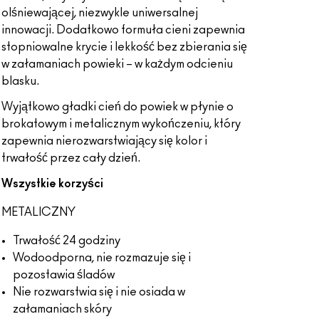
olśniewającej, niezwykle uniwersalnej
innowacji. Dodatkowo formuła cieni zapewnia
stopniowalne krycie i lekkość bez zbierania się
w załamaniach powieki – w każdym odcieniu
blasku.
Wyjątkowo gładki cień do powiek w płynie o
brokatowym i metalicznym wykończeniu, który
zapewnia nierozwarstwiający się kolor i
trwałość przez cały dzień.
Wszystkie korzyści
METALICZNY
Trwałość 24 godziny
Wodoodporna, nie rozmazuje się i
pozostawia śladów
Nie rozwarstwia się i nie osiada w
załamaniach skóry