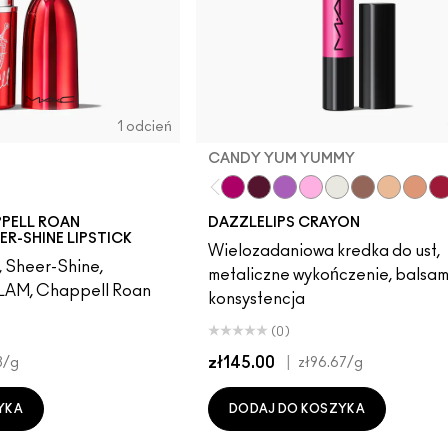
1 odcień
CANDY YUM YUMMY
Candy Yum Yummy
Grapeful
Lunar Violet
Spaced Out
Crown Jewel
Gem Stone
Moon Roc
Chand
Re
PPELL ROAN
DAZZLELIPS CRAYON
R-SHINE LIPSTICK
Wielozadaniowa kredka do ust,
, Sheer-Shine,
metaliczne wykończenie, balsa
LAM, Chappell Roan
konsystencja
(0)
zł145.00
|
3
/g
zł96.67
/g
YKA
DODAJ DO KOSZYKA