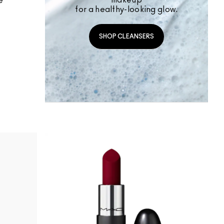
makeup
e
for a healthy-looking glow.
SHOP CLEANSERS