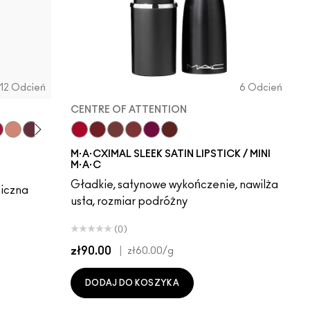
12 Odcień
6 Odcień
CENTRE OF ATTENTION
ket
elier
d Halo
Lightning Bug
Cosmic Plum
Mauve Matter
Centre Of Attention
Dubonnet
Creme In Your Coffee
Brick-O-La
Rebel
Paramount
M·A·CXIMAL SLEEK SATIN LIPSTICK / MINI
M·A·C
Gładkie, satynowe wykończenie, nawilża
miczna
usta, rozmiar podróżny
(0)
zł90.00
|
zł60.00
/g
DODAJ DO KOSZYKA