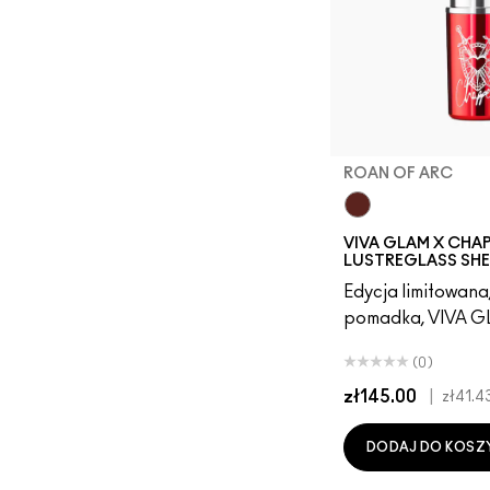
ROAN OF ARC
Roan of Arc
VIVA GLAM X CHA
LUSTREGLASS SHEE
Edycja limitowana
pomadka, VIVA G
(0)
zł145.00
|
zł41.4
DODAJ DO KOSZ