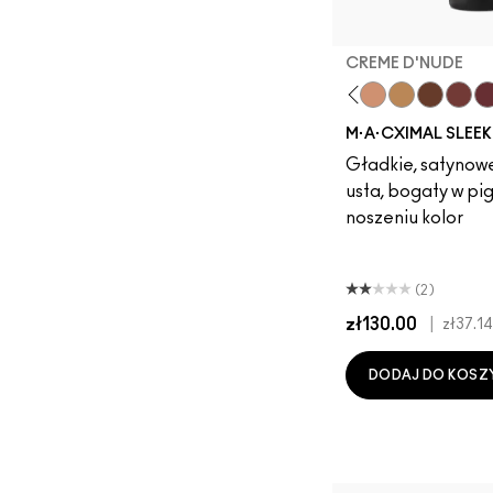
CREME D'NUDE
Fleshpot
Peachstock
HodgePodge
Stone
Creme D'Nude
Call It Cozy
Dare Me
Truth Be 
Acting N
Creme
Unbo
De
V
M·A·CXIMAL SLEEK
Gładkie, satynow
usta, bogaty w pi
noszeniu kolor
(2)
zł130.00
|
zł37.14
DODAJ DO KOSZ