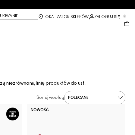
UKIWANIE
0
LOKALIZATOR SKLEPÓW
ZALOGUJ SIĘ
szą niezrównaną linię produktów do ust.
Sortuj według
NOWOŚĆ