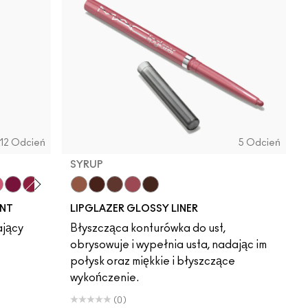
12 Odcień
5 Odcień
SYRUP
t
eaky Pink
Soda Poppy
Zoomies
Cool Spice
Acai
MACchiato
Syrup
Chestnut
INT
LIPGLAZER GLOSSY LINER
ający
Błyszcząca konturówka do ust,
obrysowuje i wypełnia usta, nadając im
połysk oraz miękkie i błyszczące
wykończenie.
(0)