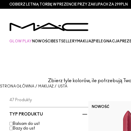
ODBIERZ LETNIĄ TORBĘ W PREZENCIE PRZY ZAKUPACH ZA 299PLN
GLOW PLAY
NOWOŚCI
BESTSELLERY
MAKIJAŻ
PIELEGNACJA
PREZ
Zbierz tyle kolorów, ile potrzebują Tw
STRONA GŁÓWNA
/
MAKIJAŻ
/
USTA
47 Produkty
NOWOŚĆ
TYP PRODUKTU
Balsam do ust
Bazy do ust