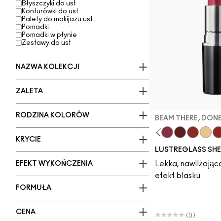
Błyszczyki do ust
Konturówki do ust
Palety do makijazu ust
Pomadki
Pomadki w płynie
Zestawy do ust
NAZWA KOLEKCJI
ZALETA
RODZINA KOLORÓW
BEAM THERE, DON
KRYCIE
 Up
I Was Saying…
osh Pit
Figgy
Business Casual
Surprise
Can't Dull My Shine
No Photos
Uncensored
Frienda
Pigment Of Your Imagination
PDA
It's Yours
Syrup
Lady Bug
Beam There, Do
Housewife
Local Ce
Sunny
Wo
LUSTREGLASS SHEE
Lekka, nawilżają
EFEKT WYKOŃCZENIA
efekt blasku
FORMUŁA
CENA
(0)