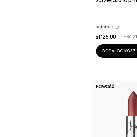
zatwierdzona prz
(3)
zł125.00
|
zł86.21
DODAJ DO KOSZ
NOWOŚĆ