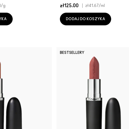
zł125.00
|
3
/g
zł41.67
/ml
YKA
DODAJ DO KOSZYKA
BESTSELLERY