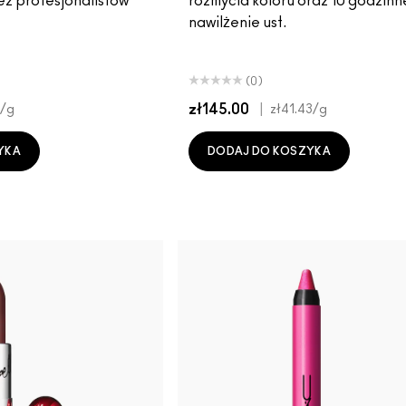
ez profesjonalistów
rozmycia koloru oraz 10 godzinn
nawilżenie ust.
(0)
zł145.00
|
/g
zł41.43
/g
YKA
DODAJ DO KOSZYKA