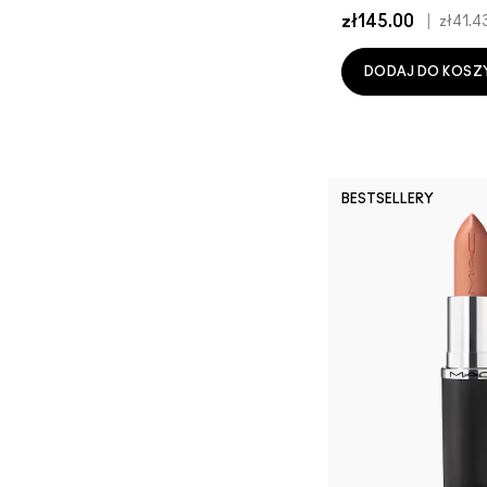
zł145.00
|
zł41.4
DODAJ DO KOSZ
BESTSELLERY