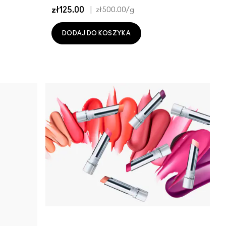
zł125.00
|
zł500.00
/g
DODAJ DO KOSZYKA