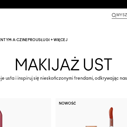
WYSZ
ENTY
M·A·CZINE​
PRO
USŁUGI + WIĘCEJ
MAKIJAŻ UST
oje usta i inspiruj się nieskończonymi trendami, odkrywając na
NOWOŚĆ