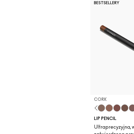
BESTSELLERY
CORK
Subculture
Stripdown
Boldly Bare
Spice
Whirl
Dervish
Edge To Edge
Oak
Cork
Cool Spice
Beige-Tu
Greig
Ch
LIP PENCIL
Ultraprecyzyjna, 