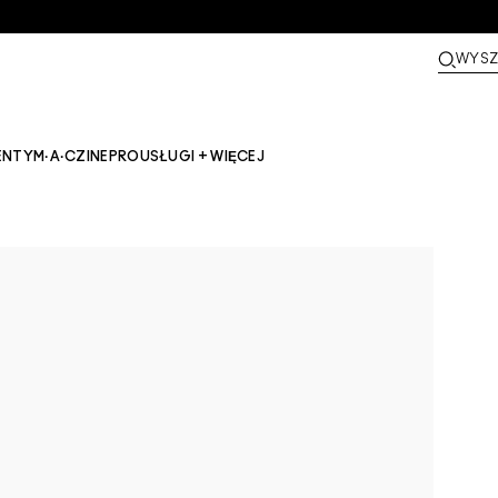
WYSZ
ENTY
M·A·CZINE​
PRO
USŁUGI + WIĘCEJ