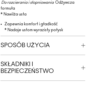
Do rozcierania i stopniowania
Odżywcza
formuła
* Nawilża usta
Zapewnia komfort i gładkość
* Nadaje ustom wyrazisty połysk
SPOSÓB UŻYCIA
SKŁADNIKI I
BEZPIECZEŃSTWO