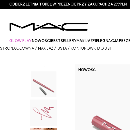
ODBIERZ LETNIĄ TORBĘ W PREZENCIE PRZY ZAKUPACH ZA 299PLN
GLOW PLAY
NOWOŚCI
BESTSELLERY
MAKIJAŻ
PIELEGNACJA
PREZ
STRONA GŁÓWNA
/
MAKIJAŻ
/
USTA
/
KONTURÓWKI DO UST
NOWOŚĆ