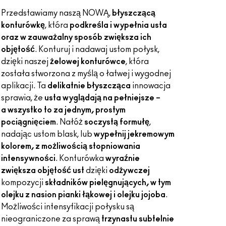
Przedstawiamy naszą NOWĄ,
błyszczącą
konturówkę
, która
podkreśla i wypełnia usta
oraz w zauważalny sposób zwiększa ich
objętość
. Konturuj i nadawaj ustom połysk,
dzięki naszej
żelowej konturówce
, która
została stworzona z myślą o łatwej i wygodnej
aplikacji. Ta
delikatnie błyszcząca
innowacja
sprawia, że
usta wyglądają na pełniejsze –
a wszystko to za jednym, prostym
pociągnięciem
. Nałóż
soczystą formułę
,
nadając ustom blask, lub
wypełnij je
kremowym
kolorem, z możliwością stopniowania
intensywności
. Konturówka
wyraźnie
zwiększa objętość ust
dzięki
odżywczej
kompozycji
składników pielęgnujących, w tym
olejku z nasion pianki łąkowej i olejku jojoba
.
Możliwości intensyfikacji połysku są
nieograniczone za sprawą
trzynastu subtelnie