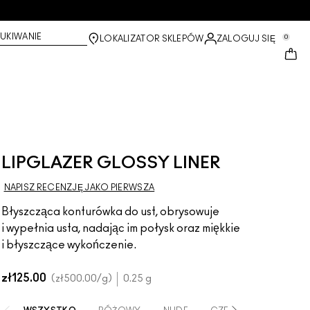
UKIWANIE
0
LOKALIZATOR SKLEPÓW
ZALOGUJ SIĘ
LIPGLAZER GLOSSY LINER
NAPISZ RECENZJĘ JAKO PIERWSZA
Błyszcząca konturówka do ust, obrysowuje
i wypełnia usta, nadając im połysk oraz miękkie
i błyszczące wykończenie.
zł125.00
zł500.00
/g
0.25 g