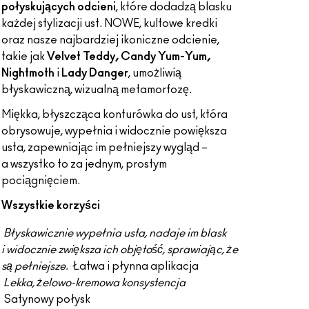
połyskujących odcieni
, które dodadzą blasku
każdej stylizacji ust. NOWE, kultowe kredki
oraz nasze najbardziej ikoniczne odcienie,
takie jak
Velvet Teddy, Candy Yum-Yum,
Nightmoth
i
Lady Danger
, umożliwią
błyskawiczną, wizualną metamorfozę.
Miękka, błyszcząca konturówka do ust, która
obrysowuje, wypełnia i widocznie powiększa
usta, zapewniając im pełniejszy wygląd –
a wszystko to za jednym, prostym
pociągnięciem.
Wszystkie korzyści
Błyskawicznie wypełnia usta, nadaje im blask
i widocznie zwiększa ich objętość, sprawiając, że
są pełniejsze.
Łatwa i płynna aplikacja
Lekka, żelowo-kremowa konsystencja
Satynowy połysk