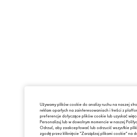
Używamy plików cookie do analizy ruchu na naszej stro
reklam opartych na zainteresowaniach i treści z pla
preferencje dotyczące plików cookie lub uzyskać więcej
Personalizuj lub w dowolnym momencie w naszej Polity
Odrzuć, aby zaakceptować lub odrzucić wszystkie plik
zgodę przez kliknięcie “Zarządzaj plikami cookie” na do