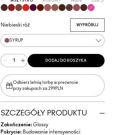
WSZYSTKO
RÓŻOWY
NUDE
CZERWONY
PUR
Root For Me!
Ribbon
Whirlin'
Lady Danger
Nightmoth
Marrakesh
Velvet Teddy
Cool Spice
Acai
MACchiato
Syrup
Chestnut
Candy Yum Yum
Niebieski róż
WYPRÓBUJ
SYRUP
DODAJ DO KOSZYKA
Odbierz letnią torbę w prezencie
przy zakupach za 299PLN
SZCZEGÓŁY PRODUKTU
Zakończenie:
Glossy
Pokrycie:
Budowanie intensywności