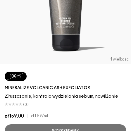
1 wielkość
100 ml
MINERALIZE VOLCANIC ASH EXFOLIATOR
Złuszczanie, kontrola wydzielania sebum, nawilżanie
(0)
zł159.00
|
zł1.59
/ml
WYPRZEDANY