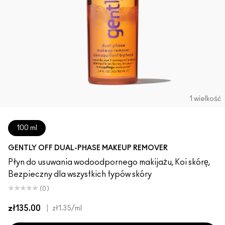
1 wielkość
100 ml
GENTLY OFF DUAL-PHASE MAKEUP REMOVER
Płyn do usuwania wodoodpornego makijażu, Koi skórę,
Bezpieczny dla wszystkich typów skóry
(0)
zł135.00
|
zł1.35
/ml