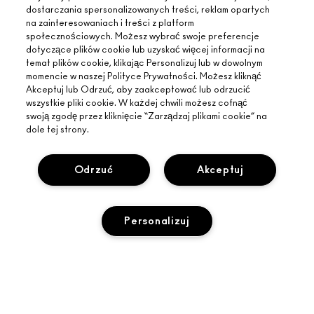
dostarczania spersonalizowanych treści, reklam opartych
na zainteresowaniach i treści z platform
społecznościowych. Możesz wybrać swoje preferencje
dotyczące plików cookie lub uzyskać więcej informacji na
temat plików cookie, klikając Personalizuj lub w dowolnym
momencie w naszej Polityce Prywatności. Możesz kliknąć
Akceptuj lub Odrzuć, aby zaakceptować lub odrzucić
wszystkie pliki cookie. W każdej chwili możesz cofnąć
swoją zgodę przez kliknięcie “Zarządzaj plikami cookie” na
dole tej strony.
INFORMACJE O MAC
O MARCE
Odrzuć
Akceptuj
ZAKUPY ONLINE
ARTYŚCI
MOJE KONTO
MAC VIVA GLAM
POTRZEBUJESZ POMOCY?
Personalizuj
ZAPISZ SIĘ NA NEWSLETTER
BACK TO M·A·C
ŚLEDZENIE ZAMÓWIEŃ
PROMOCJE
ŚWIADOME PIĘKNO
TWÓJ SKLEP MAC
CZĘSTO ZADAWANE PYTANIA
KARIERA
ZNAJDŹ SKLEP
ZWROTY I WYMIANY
CZŁONKOSTWO MAC PRO
PRYWATNOŚĆ I WARUNKI
USŁUGI MAKIJAŻOWE
DOSTAWA
TESTOWANIE NA ZWIERZĘTACH