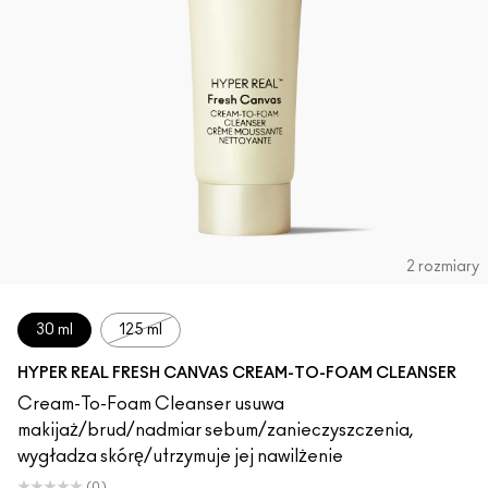
2 rozmiary
30 ml
125 ml
HYPER REAL FRESH CANVAS CREAM-TO-FOAM CLEANSER
Cream-To-Foam Cleanser usuwa
makijaż/brud/nadmiar sebum/zanieczyszczenia,
wygładza skórę/utrzymuje jej nawilżenie