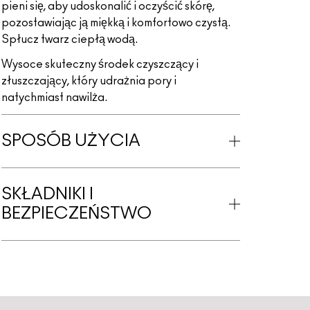
pieni się, aby udoskonalić i oczyścić skórę,
pozostawiając ją miękką i komfortowo czystą.
Spłucz twarz ciepłą wodą.
Wysoce skuteczny środek czyszczący i
złuszczający, który udrażnia pory i
natychmiast nawilża.
SPOSÓB UŻYCIA
SKŁADNIKI I
BEZPIECZEŃSTWO