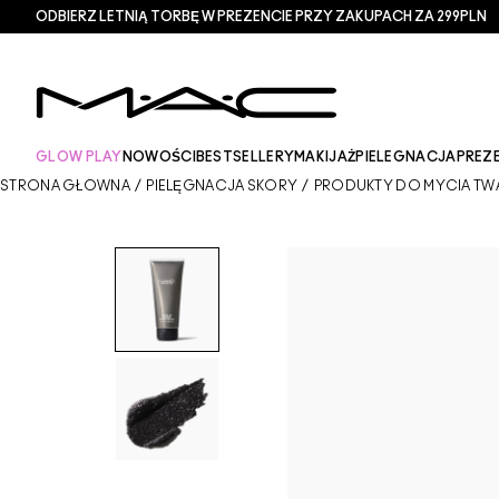
ODBIERZ LETNIĄ TORBĘ W PREZENCIE PRZY ZAKUPACH ZA 299PLN
GLOW PLAY
NOWOŚCI
BESTSELLERY
MAKIJAŻ
PIELEGNACJA
PREZ
STRONA GŁÓWNA
/
PIELĘGNACJA SKÓRY
/
PRODUKTY DO MYCIA TWA