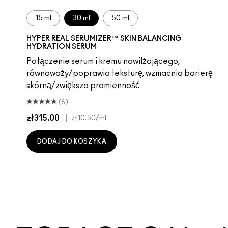
15 ml
30 ml
50 ml
HYPER REAL SERUMIZER™ SKIN BALANCING
HYDRATION SERUM
Połączenie serum i kremu nawilżającego,
równoważy/poprawia teksturę, wzmacnia barierę
skórną/zwiększa promienność
(6)
zł315.00
|
zł10.50
/ml
DODAJ DO KOSZYKA