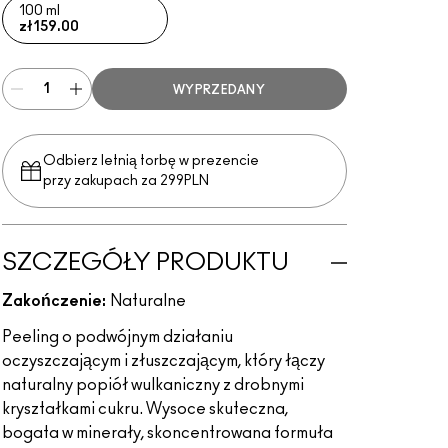
100 ml
zł159.00
WYPRZEDANY
Odbierz letnią torbę w prezencie
przy zakupach za 299PLN
SZCZEGÓŁY PRODUKTU
Zakończenie:
Naturalne
Peeling o podwójnym działaniu
oczyszczającym i złuszczającym, który łączy
naturalny popiół wulkaniczny z drobnymi
kryształkami cukru. Wysoce skuteczna,
bogata w minerały, skoncentrowana formuła