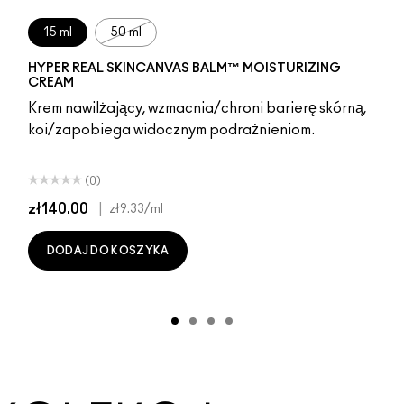
15 ml
50 ml
HYPER REAL SKINCANVAS BALM™ MOISTURIZING
CREAM
Krem nawilżający, wzmacnia/chroni barierę skórną,
koi/zapobiega widocznym podrażnieniom.
(0)
zł140.00
|
zł9.33
/ml
DODAJ DO KOSZYKA