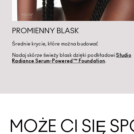
PROMIENNY BLASK
Średnie krycie, które można budować
Nadaj skórze świeży blask dzięki podkładowi
Studio
Radiance Serum-Powered™ Foundation
.
MOŻE CI SIĘ 