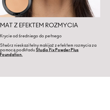
MAT Z EFEKTEM ROZMYCIA
Krycie od średniego do pełnego
Stwórz nieskazitelny makijaż z efektem rozmycia za
pomocą podkładu
Studio Fix Powder Plus
Foundation
.