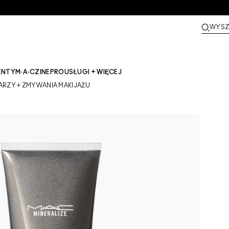
WYSZ
ENTY
M·A·CZINE​
PRO
USŁUGI + WIĘCEJ
RZY + ZMYWANIA MAKIJAŻU