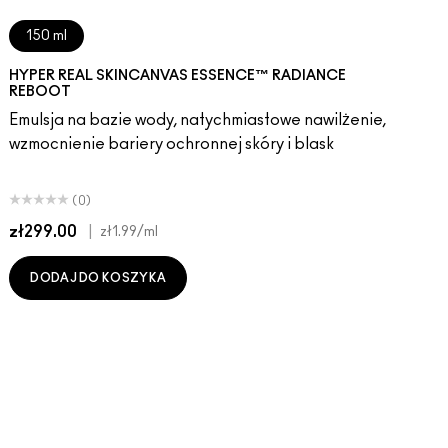
150 ml
HYPER REAL SKINCANVAS ESSENCE™ RADIANCE
REBOOT
Emulsja na bazie wody, natychmiastowe nawilżenie,
wzmocnienie bariery ochronnej skóry i blask
(0)
zł299.00
|
z
zł1.99
/ml
DODAJ DO KOSZYKA