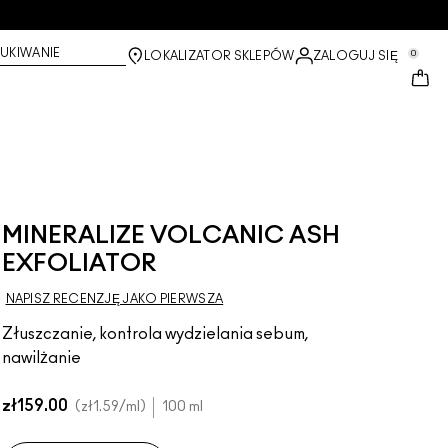
UKIWANIE
0
LOKALIZATOR SKLEPÓW
ZALOGUJ SIĘ
MINERALIZE VOLCANIC ASH
EXFOLIATOR
NAPISZ RECENZJĘ JAKO PIERWSZA
Złuszczanie, kontrola wydzielania sebum,
nawilżanie
zł159.00
zł1.59
/ml
100 ml