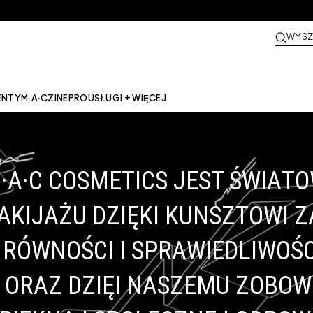
WYSZ
ENTY
M·A·CZINE​
PRO
USŁUGI + WIĘCEJ