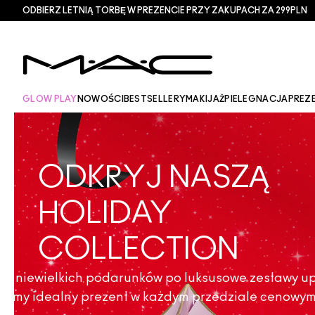
ODBIERZ LETNIĄ TORBĘ W PREZENCIE PRZY ZAKUPACH ZA 299PLN
GLOW PLAY
NOWOŚCI
BESTSELLERY
MAKIJAŻ
PIELEGNACJA
PREZ
ODKRYJ NASZĄ
HOLIDAY
COLLECTION
d niewielkich podarunków po luksusowe zestawy u
mamy idealny prezent w każdym przedziale cenowym