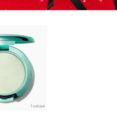
A
1 odcień