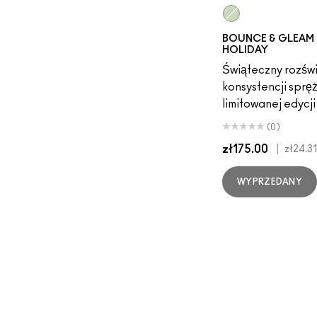
InvestMint
BOUNCE & GLEAM 
HOLIDAY
Świąteczny rozświ
konsystencji spręż
limitowanej edycji
(0)
zł175.00
|
zł24.31
WYPRZEDANY