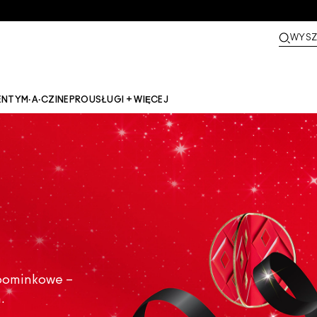
WYSZ
ENTY
M·A·CZINE​
PRO
USŁUGI + WIĘCEJ
pominkowe –
.