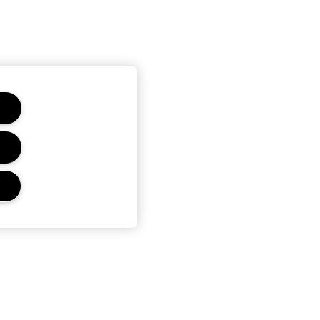
C
PRYWATNOŚĆ I WARUNKI
POLITYKA PRYWATNOŚCI
ŻOWE
WARUNKI UŻYTKOWANIA