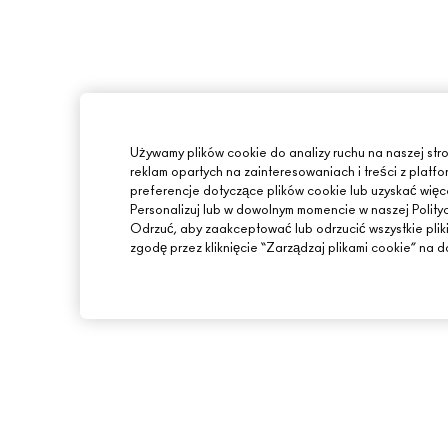
Używamy plików cookie do analizy ruchu na naszej stro
reklam opartych na zainteresowaniach i treści z pla
preferencje dotyczące plików cookie lub uzyskać więcej
Personalizuj lub w dowolnym momencie w naszej Polity
Odrzuć, aby zaakceptować lub odrzucić wszystkie plik
zgodę przez kliknięcie “Zarządzaj plikami cookie” na do
INFORMACJE O MAC
ZAKUPY ONLINE
O MARCE
MOJE KONTO
ARTYŚCI
ZAPISZ SIĘ NA NEW