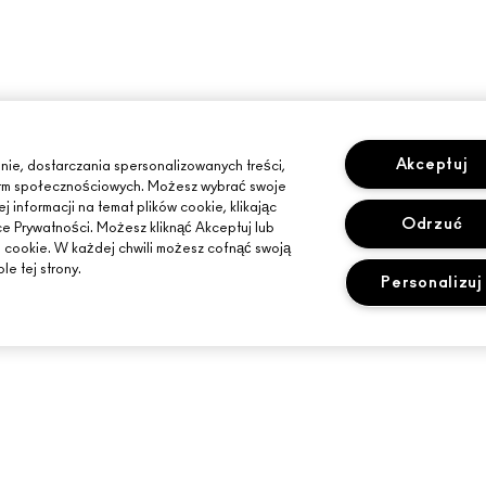
Akceptuj
nie, dostarczania spersonalizowanych treści,
tform społecznościowych. Możesz wybrać swoje
 informacji na temat plików cookie, klikając
Odrzuć
ce Prywatności. Możesz kliknąć Akceptuj lub
i cookie. W każdej chwili możesz cofnąć swoją
le tej strony.
Personalizuj
POTRZEBUJESZ POMOCY?
TWÓJ SKLEP MA
ŚLEDZENIE ZAMÓWIEŃ
ZNAJDŹ SKLEP
SLETTER
CZĘSTO ZADAWANE PYTANIA
USŁUGI MAKIJA