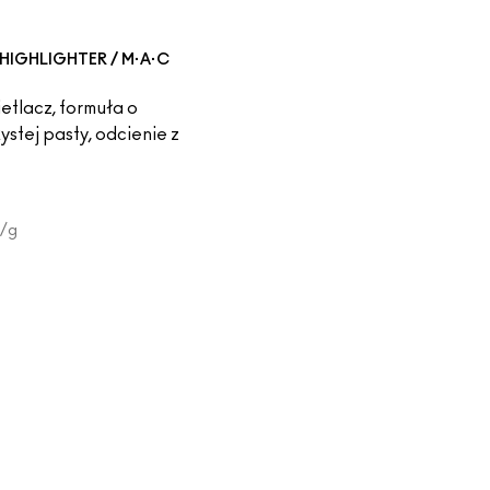
HIGHLIGHTER / M·A·C
etlacz, formuła o
ystej pasty, odcienie z
/g