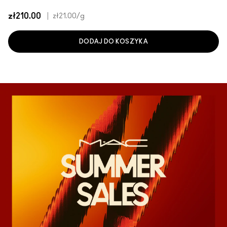
zł210.00
|
zł21.00
/g
DODAJ DO KOSZYKA