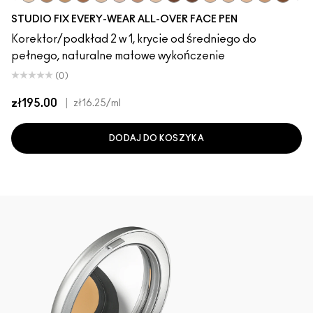
NC15
NC35
NC37
NC45
NW15
NW20
NW35
N18
NW50
NW55
NW18
NC17
NC25
NC40
NC50
NC
STUDIO FIX EVERY-WEAR ALL-OVER FACE PEN
Korektor/podkład 2 w 1, krycie od średniego do
pełnego, naturalne matowe wykończenie
(0)
zł195.00
|
zł16.25
/ml
DODAJ DO KOSZYKA