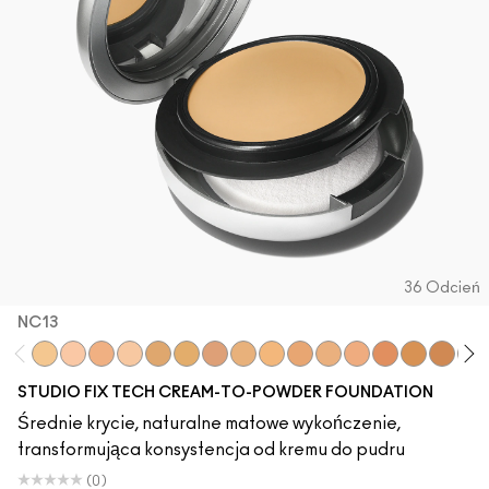
36 Odcień
NC13
NC13
NW10
NW13
NW15
NC17
NC20
NW20
C4
NC25
NC27
N18
C3.5
NW25
NC37
NC42
NC
STUDIO FIX TECH CREAM-TO-POWDER FOUNDATION
Średnie krycie, naturalne matowe wykończenie,
transformująca konsystencja od kremu do pudru
(0)