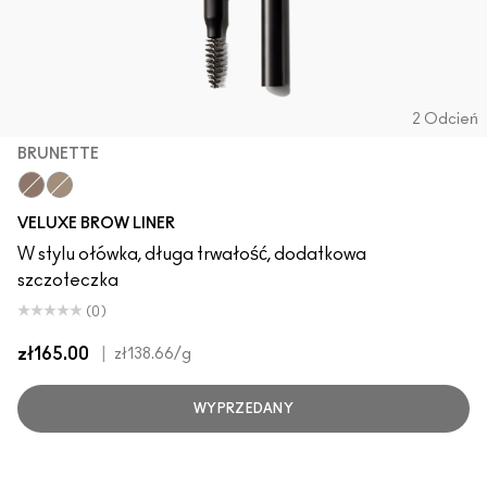
2 Odcień
BRUNETTE
Brunette
Omega
VELUXE BROW LINER
W stylu ołówka, długa trwałość, dodatkowa
szczoteczka
(0)
zł165.00
|
zł138.66
/g
WYPRZEDANY