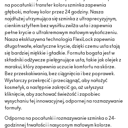
na pocałunki i transfer koloru szminka zapewnia
głęboki, matowy kolor przez 24 godziny. Nasza
najdłużej utrzymująca się szminka z ultraprecyzyjnym,
cienkim sztyftem bez wysiłku zwilża usta i zapewnia
pełne krycie o ultrakremowym matowym wykończeniu.
Nasza ekskluzywna technologia FlexiLock zapewnia
długotrwałe, elastyczne krycie, dzięki czemu usta stają
się bardziej miękkie i gładkie. Formuła bogata jest w
składniki odżywcze pielęgnujące usta, takie jak olejek z
marakui, który zapewnia uczucie komfortu na skórze.
Bez przeskakiwania, bez ciągnięcia i bez poprawek.
Wystarczy przekręcić i przeciągnąć, aby nałożyć
kosmetyk, a następnie zakręcić go, aż usłyszysz
kliknięcie, aby zachować świeżość i zapobiec
wysychaniu tej innowacyjnej, odpornej na rozmazywanie
formuły.
Odporna na pocałunki i rozmazywanie szminka o 24-
godzinnej trwałości i nasyconym matowym kolorze.