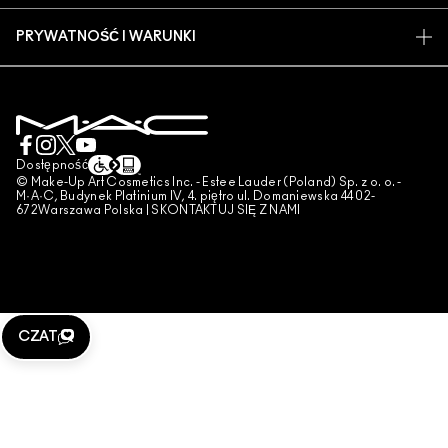
ZNAJDŹ SKLEP
ZWROTY I WYMIANY
CZŁONKOSTWO MAC PRO
PRYWATNOŚĆ I WARUNKI
USŁUGI MAKIJAŻOWE
DOSTAWA
TESTOWANIE NA ZWIERZĘTACH
POLITYKA PRYWATNOŚCI
ZAREZERWUJ USŁUGĘ MAKIJAŻOWĄ
MOJE KONTO
WARUNKI UŻYTKOWANIA
SKONTAKTUJ SIĘ Z PRODUCENTEM
WARUNKI SPRZEDAŻY
CZAT
UWAGA PODRÓBKI
Dostępność
© Make-Up Art Cosmetics Inc. - Estee Lauder (Poland) Sp. z o. o. -
PUBLIKOWANIE RECENZJI
M·A·C, Budynek Platinium IV, 4. piętro ul. Domaniewska 44 02-
672Warszawa Polska |
SKONTAKTUJ SIĘ Z NAMI
ZARZĄDZAJ PLIKAMI COOKIES
CZAT