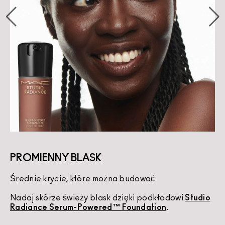
PROMIENNY BLASK
Średnie krycie, które można budować
K
Nadaj skórze świeży blask dzięki podkładowi
Studio
U
Radiance Serum-Powered™ Foundation
.
d