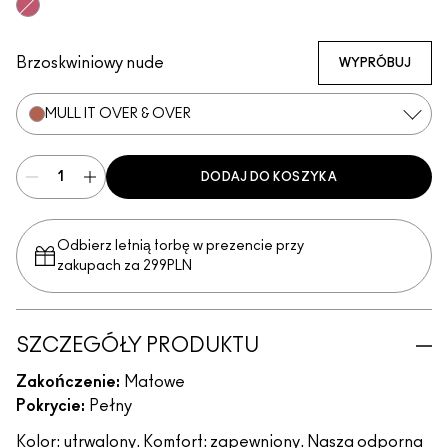
Mull It Over & Over
Meticulous
Sophistry
Coy
Vicious
Poncy
Extra Chili
Mischief
Vixen
Ruby True
Posh
Opulence
Teaser
Gutsy
REIN
TABOO
RENE
Connoisseur
Brzoskwiniowy nude
WYPRÓBUJ
MULL IT OVER & OVER
DODAJ DO KOSZYKA
Odbierz letnią torbę w prezencie przy
zakupach za 299PLN
SZCZEGÓŁY PRODUKTU
Zakończenie:
Matowe
Pokrycie:
Pełny
Kolor: utrwalony. Komfort: zapewniony. Nasza odporna