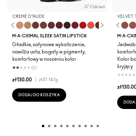
37 Odcień
CREME D'NUDE
VELVET
ot
chstock
HodgePodge
Stone
Creme D'Nude
Call It Cozy
Dare Me
Truth Be Untold
Acting Natural
Creme In Your Coffee
Unbothered
Del Rio
Verve Swerve
Paramount
Folio
Film Noir
Yash
Dubonnet
Cool Teddy
Left On Red
Iconic Photo
Morange
Bare M·A·Cximal
Espresso Yourself
Honeylove
Sweetheart
Kinda Sexy
Lovers Onl
Café Moc
Popstar
Velvet
Bri
Mul
M·A·CXIMAL SLEEK SATIN LIPSTICK
M·A·CXI
Gładkie, satynowe wykończenie,
Jedwabi
nawilża usta, bogaty w pigmenty,
komfort
komfortowy w noszeniu kolor
Kolor b
kryjący
(2)
zł130.00
|
zł37.14
/g
zł130.0
DODAJ DO KOSZYKA
DODA