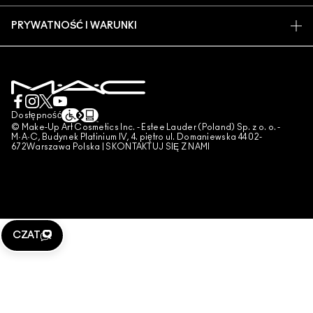
ZNAJDŹ SKLEP
ZWROTY I WYMIANY
CZŁONKOSTWO MAC PRO
PRYWATNOŚĆ I WARUNKI
USŁUGI MAKIJAŻOWE
DOSTAWA
TESTOWANIE NA ZWIERZĘTACH
POLITYKA PRYWATNOŚCI
ZAREZERWUJ USŁUGĘ MAKIJAŻOWĄ
MOJE KONTO
WARUNKI UŻYTKOWANIA
SKONTAKTUJ SIĘ Z PRODUCENTEM
WARUNKI SPRZEDAŻY
CZAT
UWAGA PODRÓBKI
Dostępność
© Make-Up Art Cosmetics Inc. - Estee Lauder (Poland) Sp. z o. o. -
PUBLIKOWANIE RECENZJI
M·A·C, Budynek Platinium IV, 4. piętro ul. Domaniewska 44 02-
672Warszawa Polska |
SKONTAKTUJ SIĘ Z NAMI
ZARZĄDZAJ PLIKAMI COOKIES
CZAT