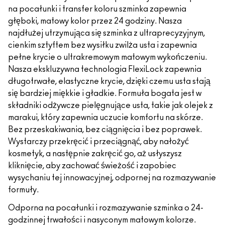
na pocałunki i transfer koloru szminka zapewnia
głęboki, matowy kolor przez 24 godziny. Nasza
najdłużej utrzymująca się szminka z ultraprecyzyjnym,
cienkim sztyftem bez wysiłku zwilża usta i zapewnia
pełne krycie o ultrakremowym matowym wykończeniu.
Nasza ekskluzywna technologia FlexiLock zapewnia
długotrwałe, elastyczne krycie, dzięki czemu usta stają
się bardziej miękkie i gładkie. Formuła bogata jest w
składniki odżywcze pielęgnujące usta, takie jak olejek z
marakui, który zapewnia uczucie komfortu na skórze.
Bez przeskakiwania, bez ciągnięcia i bez poprawek.
Wystarczy przekręcić i przeciągnąć, aby nałożyć
kosmetyk, a następnie zakręcić go, aż usłyszysz
kliknięcie, aby zachować świeżość i zapobiec
wysychaniu tej innowacyjnej, odpornej na rozmazywanie
formuły.
Odporna na pocałunki i rozmazywanie szminka o 24-
godzinnej trwałości i nasyconym matowym kolorze.