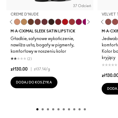
37 Odcień
CREME D'NUDE
VELVET
ot
chstock
HodgePodge
Stone
Creme D'Nude
Call It Cozy
Acting Natural
Truth Be Untold
Unbothered
Creme In Your Coffee
Dare Me
Del Rio
Verve Swerve
Film Noir
Folio
Dubonnet
Yash
Left On Red
Cool Teddy
Sweetheart
Iconic Photo
Lovers Only
Bare M·A·Cximal
Popstar Pink
Honeylove
Grapefruit Pu
Kinda Sexy
Creme Cu
Café Moc
Violet 
Velvet
Amo
Mul
M·A·CXIMAL SLEEK SATIN LIPSTICK
M·A·CXI
Gładkie, satynowe wykończenie,
Jedwabi
nawilża usta, bogaty w pigmenty,
komfort
komfortowy w noszeniu kolor
Kolor b
kryjący
(2)
zł130.00
|
zł37.14
/g
zł130.0
DODAJ DO KOSZYKA
DODA