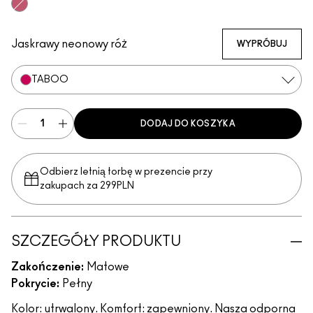
Mull It Over & Over
Meticulous
Sophistry
Coy
Vicious
Poncy
Extra Chili
Mischief
Vixen
Ruby True
Opulence
Teaser
Gutsy
REIN
TABOO
RENEGA
Posh
Connoisseur
Jaskrawy neonowy róż
WYPRÓBUJ
TABOO
DODAJ DO KOSZYKA
Odbierz letnią torbę w prezencie przy
zakupach za 299PLN
SZCZEGÓŁY PRODUKTU
Zakończenie:
Matowe
Pokrycie:
Pełny
Kolor: utrwalony. Komfort: zapewniony. Nasza odporna