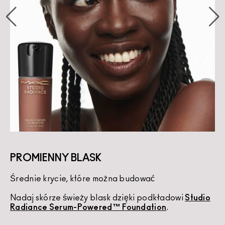
PROMIENNY BLASK
Średnie krycie, które można budować
K
Nadaj skórze świeży blask dzięki podkładowi
Studio
U
Radiance Serum-Powered™ Foundation
.
d