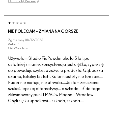
Oznacz Tę Recenzję
NIE POLECAM - ZMIANA NA GORSZE!!!
Zgłoszony
08/12/2025
Autor
Pati
Od
Wrocław
Używałam Studio Fix Powder około 5 lat, po
ostatniej zmianie, konsystencja jest ciężka, sypie się
co powoduje szybsze zużycie produktu. Gąbeczka
czarna, fatalny kształt. Kolor niestety nie ten sam....
Puder nie matuje, nie utrwala....Jestem zmuszona
szukać lepszej alternatywy... a szkoda... :( do tego
zlikwidowany punkt MAC w Magnolii Wrocław...
Chyli się ku upadkowi... szkoda, szkoda....