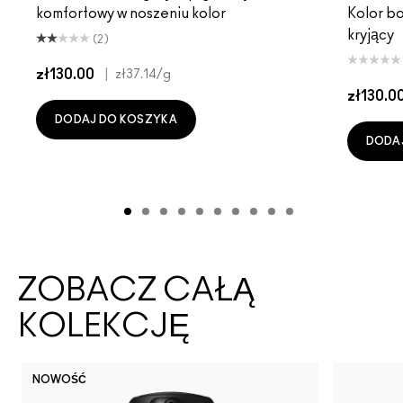
komfortowy w noszeniu kolor
Kolor b
kryjący
(2)
zł130.00
|
zł37.14
/g
zł130.0
DODAJ DO KOSZYKA
DODA
ZOBACZ CAŁĄ
KOLEKCJĘ
NOWOŚĆ