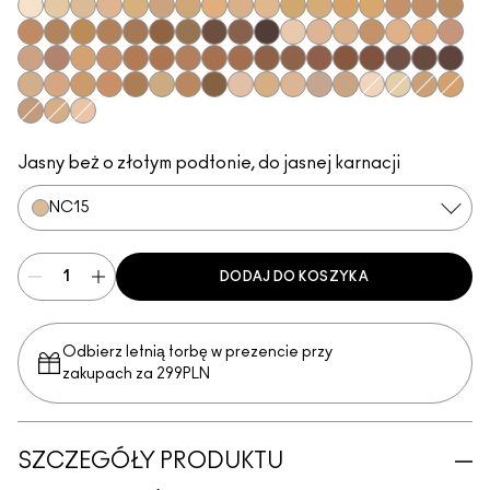
NC5
NC13
NC15
NC16
NC17
NC18​
NC20​
NC25​
NC27​
NC35​
NC37​
NC38​
NC41​
NC42
NC43.5​
NC44​
NC44.
NC45​
NC45.5​
NC46​
NC47​
NC50​
NC55​
NC58​
NC60​
NC63​
NC65​
NW5​
NW10​
NW13​
NW15​
NW20​
NW22​
NW25​
NW30​
NW33​
NW35​
NW40​
NW43​
NW44​
NW45​
NW46​
NW47​
NW48​
NW50​
NW53​
NW55​
NW57​
NW58​
NW60​
NW65​
C3.5​
C4.5​
C5​
C5.5​
C8​
C40​
C45​
C55​
N4​
N4.75​
N5​
N6​
N6.5​
NC10
NC12
NC30​
NC40​
NW18​
C4​
N4.5​
Jasny beż o złotym podtonie, do jasnej karnacji
NC15
DODAJ DO KOSZYKA
Odbierz letnią torbę w prezencie przy
zakupach za 299PLN
SZCZEGÓŁY PRODUKTU