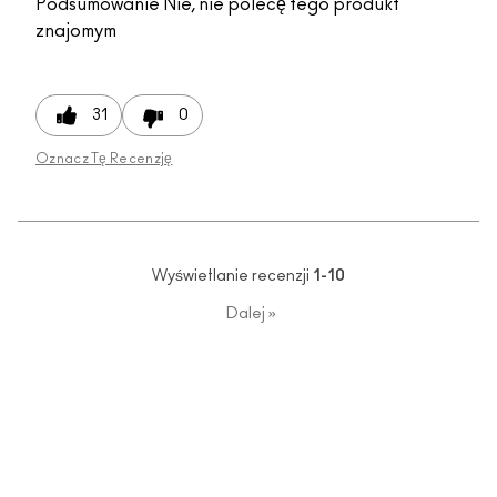
Podsumowanie
Nie, nie polecę tego produkt
znajomym
31
0
Oznacz Tę Recenzję
Wyświetlanie recenzji
1-10
Dalej
»