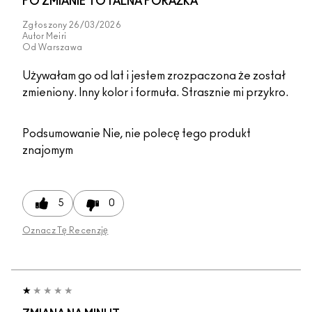
PO ZMIANIE TOTALNA PORAŻKA
Zgłoszony
26/03/2026
Autor
Meiri
Od
Warszawa
Używałam go od lat i jestem zrozpaczona że został
zmieniony. Inny kolor i formuła. Strasznie mi przykro.
Podsumowanie
Nie, nie polecę tego produkt
znajomym
5
0
Oznacz Tę Recenzję