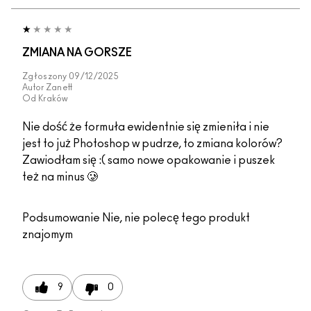
ZMIANA NA GORSZE
Zgłoszony
09/12/2025
Autor
Zanett
Od
Kraków
Nie dość że formuła ewidentnie się zmieniła i nie
jest to już Photoshop w pudrze, to zmiana kolorów?
Zawiodłam się :( samo nowe opakowanie i puszek
też na minus 🥲
Podsumowanie
Nie, nie polecę tego produkt
znajomym
9
0