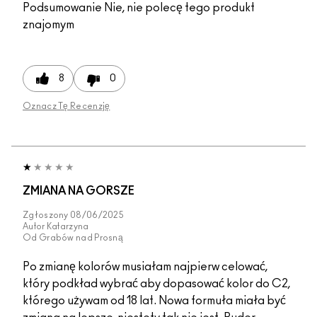
Podsumowanie
Nie, nie polecę tego produkt
znajomym
8
0
Oznacz Tę Recenzję
ZMIANA NA GORSZE
Zgłoszony
08/06/2025
Autor
Katarzyna
Od
Grabów nad Prosną
Po zmianę kolorów musiałam najpierw celować,
który podkład wybrać aby dopasować kolor do C2,
którego używam od 18 lat. Nowa formuła miała być