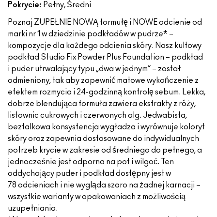
Pokrycie:
Pełny, Średni
Poznaj ZUPEŁNIE NOWĄ formułę i NOWE odcienie od
marki nr 1 w dziedzinie podkładów w pudrze* –
kompozycje dla każdego odcienia skóry. Nasz kultowy
podkład Studio Fix Powder Plus Foundation – podkład
i puder utrwalający typu „dwa w jednym” – został
odmieniony, tak aby zapewnić matowe wykończenie z
efektem rozmycia i 24-godzinną kontrolę sebum. Lekka,
dobrze blendująca formuła zawiera ekstrakty z róży,
listownic cukrowych i czerwonych alg. Jedwabista,
beztalkowa konsystencja wygładza i wyrównuje koloryt
skóry oraz zapewnia dostosowane do indywidualnych
potrzeb krycie w zakresie od średniego do pełnego, a
jednocześnie jest odporna na pot i wilgoć. Ten
oddychający puder i podkład dostępny jest w
78 odcieniach i nie wygląda szaro na żadnej karnacji –
wszystkie warianty w opakowaniach z możliwością
uzupełniania.