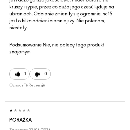
kruszy i sypie, przez co duża jego cześć ląduje na
ubraniach. Odcienie zmieniły się ogromnie, nc15
jest o kilka odcieni ciemniejszy. Nie polecam,
niestety.
Podsumowanie
Nie, nie polecę tego produkt
znajomym
1
0
Oznacz Tę Recenzję
PORAŻKA
Zgłoszony
02/06/2026