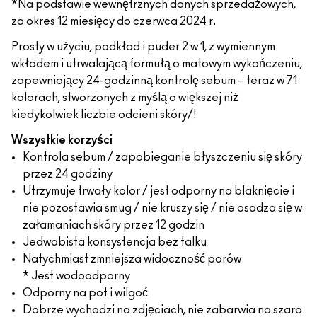
*Na podstawie wewnętrznych danych sprzedażowych,
za okres 12 miesięcy do czerwca 2024 r.
Prosty w użyciu, podkład i puder 2 w 1, z wymiennym
wkładem i utrwalającą formułą o matowym wykończeniu,
zapewniający 24-godzinną kontrolę sebum – teraz w 71
kolorach, stworzonych z myślą o większej niż
kiedykolwiek liczbie odcieni skóry/!
Wszystkie korzyści
Kontrola sebum / zapobieganie błyszczeniu się skóry
przez 24 godziny
Utrzymuje trwały kolor / jest odporny na blaknięcie i
nie pozostawia smug / nie kruszy się / nie osadza się w
załamaniach skóry przez 12 godzin
Jedwabista konsystencja bez talku
Natychmiast zmniejsza widoczność porów
* Jest wodoodporny
Odporny na pot i wilgoć
Dobrze wychodzi na zdjęciach, nie zabarwia na szaro