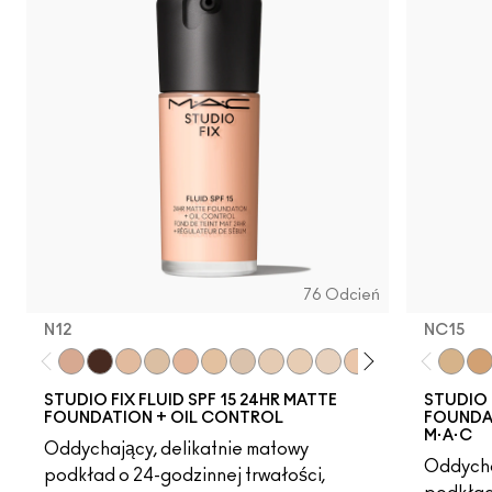
76 Odcień
N12
NC15
N12
NW63
N18
NC5
N11
N10
NC10
NW5
NW10
NC12
N4
NC13
NW13
N4.5
NC15
NC1
NC
STUDIO FIX FLUID SPF 15 24HR MATTE
STUDIO 
FOUNDATION + OIL CONTROL
FOUNDAT
M·A·C
Oddychający, delikatnie matowy
Oddycha
podkład o 24-godzinnej trwałości,