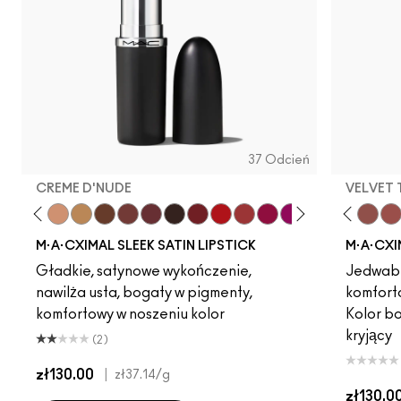
37 Odcień
CREME D'NUDE
VELVET
ot
chstock
HodgePodge
Stone
Creme D'Nude
Call It Cozy
Acting Natural
Truth Be Untold
Unbothered
Creme In Your Coffee
Dare Me
Del Rio
Verve Swerve
Film Noir
Folio
Dubonnet
Yash
Left On Red
Cool Teddy
Sweetheart
Iconic Photo
Lovers Only
Bare M·A·Cximal
Popstar Pink
Honeylove
Grapefruit Pu
Kinda Sexy
Creme Cu
Café Moc
Violet 
Velvet
Amo
Mul
M·A·CXIMAL SLEEK SATIN LIPSTICK
M·A·CXI
Gładkie, satynowe wykończenie,
Jedwabi
nawilża usta, bogaty w pigmenty,
komfort
komfortowy w noszeniu kolor
Kolor b
kryjący
(2)
zł130.00
|
zł37.14
/g
zł130.0