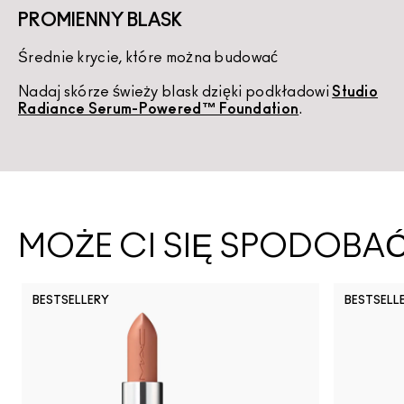
PROMIENNY BLASK
Średnie krycie, które można budować
K
Nadaj skórze świeży blask dzięki podkładowi
Studio
U
Radiance Serum-Powered™ Foundation
.
d
MOŻE CI SIĘ SPODOBA
BESTSELLERY
BESTSELL