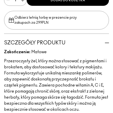
DODAJ DO KOSZYKA
Odbierz letnią torbę w prezencie przy
zakupach za 299PLN
SZCZEGÓŁY PRODUKTU
Zakończenie:
Matowe
Przezroczysty żel, który można stosować z pigmentami i
brokatem, aby dostosować kolory i tekstury makijażu.
Formuła wykorzystuje unikalną mieszankę polimerów,
aby zapewnić doskonałą przyczepność brokatu i
cząstek pigmentu. Zawiera pochodne witamin A, C i E,
które pomagają chronić skórę, oraz ekstrakt z zielonej
herbaty, który pomaga skórze się łagodzić. Formuła jest
bezpieczna dla wszystkich typów skóry i można ją
bezpiecznie stosować w okolicach oczu.