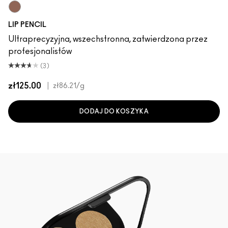
Cool Spice
LIP PENCIL
Ultraprecyzyjna, wszechstronna, zatwierdzona przez
profesjonalistów
(3)
zł125.00
|
zł86.21
/g
DODAJ DO KOSZYKA