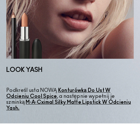
LOOK YASH
Podkreśl usta NOWĄ
Konturówką Do Ust W
P
Odcieniu Cool Spice
, a następnie wypełnij je
C
szminką
M·A·Cximal Silky Matte Lipstick W Odcieniu
M
Yash.
F