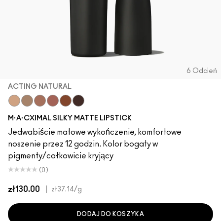
6 Odcień
ACTING NATURAL
Acting Natural
Folio
Yash
Cool Teddy
Iconic Photo
Bare M·A·Cximal
M·A·CXIMAL SILKY MATTE LIPSTICK
Jedwabiście matowe wykończenie, komfortowe
noszenie przez 12 godzin. Kolor bogaty w
pigmenty/całkowicie kryjący
(0)
zł130.00
|
zł37.14
/g
DODAJ DO KOSZYKA