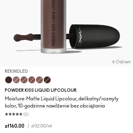
6 Odcień
REKINDLED
Rekindled
It’s Personal
Taken
Habit
Buffiest
Chestnut
POWDER KISS LIQUID LIPCOLOUR
Moisture-Matte Liquid Lipcolour, delikatny/rozmyty
kolor, 10-godzinne nawilżenie bez obciążania
(2)
zł160.00
|
zł32.00
/ml