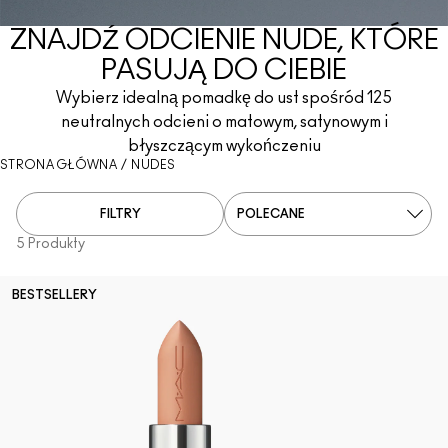
ZNAJDŹ ODCIENIE NUDE, KTÓRE
SPRAWDŹ WSZYSTKIE PRODUKTY DO TWARZY
Mini M·A·C
SPRAWDŹ WSZYSTKIE PĘDZLE
PASUJĄ DO CIEBIE
SPRAWDŹ WSZYSTKIE PRODUKTY DO OCZU
Wybierz idealną pomadkę do ust spośród 125
neutralnych odcieni o matowym, satynowym i
błyszczącym wykończeniu
STRONA GŁÓWNA
/
NUDES
FILTRY
5 Produkty
BESTSELLERY