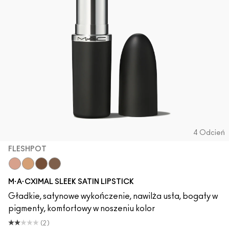
4 Odcień
FLESHPOT
Fleshpot
Peachstock
HodgePodge
Stone
M·A·CXIMAL SLEEK SATIN LIPSTICK
Gładkie, satynowe wykończenie, nawilża usta, bogaty w
pigmenty, komfortowy w noszeniu kolor
(2)