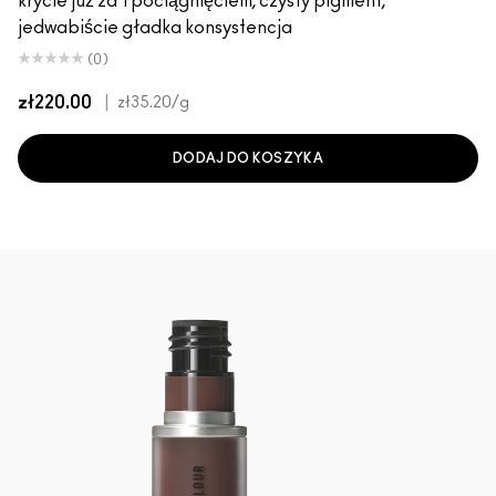
krycie już za 1 pociągnięciem, czysty pigment,
jedwabiście gładka konsystencja
(0)
zł220.00
|
zł35.20
/g
DODAJ DO KOSZYKA