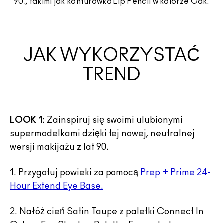
90., takimi jak konturówka Lip Pencil w kolorze Oak.
JAK WYKORZYSTAĆ
TREND
LOOK 1
: Zainspiruj się swoimi ulubionymi
supermodelkami dzięki tej nowej, neutralnej
wersji makijażu z lat 90.
1. Przygotuj powieki za pomocą
Prep + Prime 24-
Hour Extend Eye Base.
2. Nałóż cień Satin Taupe z paletki Connect In