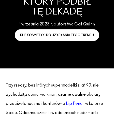
KTÓRY PODBIŁ
TĘ DEKADĘ
SPRAWDŹ WSZYSTKIE PRODUKTY DO TWARZY
Mini M·A·C
SPRAWDŹ WSZYSTKIE PĘDZLE
SPRAWDŹ WSZYSTKIE PRODUKTY DO OCZU
1 września 2023 r. autorstwa Cat Quinn
KUP KOSMETYKI DO UZYSKANIA TEGO TRENDU
Trzy rzeczy, bez których supermodelki z lat 90. nie
wychodzą z domu: walkman, czarne owalne okulary
przeciwsłoneczne i konturówka
Lip Pencil
w kolorze
Spice. Odcienie szminki w odcieniach nude marki