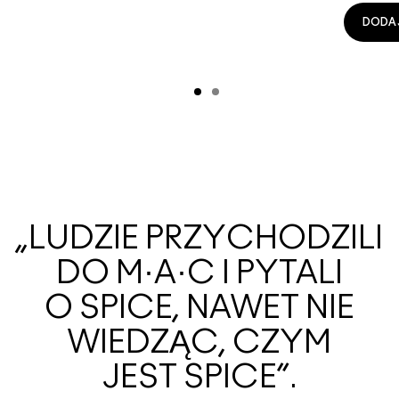
DODA
„LUDZIE PRZYCHODZILI
DO M·A·C I PYTALI
O SPICE, NAWET NIE
WIEDZĄC, CZYM
JEST SPICE”.