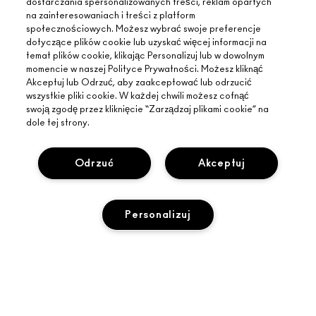
dostarczania spersonalizowanych treści, reklam opartych
na zainteresowaniach i treści z platform
społecznościowych. Możesz wybrać swoje preferencje
dotyczące plików cookie lub uzyskać więcej informacji na
temat plików cookie, klikając Personalizuj lub w dowolnym
momencie w naszej Polityce Prywatności. Możesz kliknąć
Akceptuj lub Odrzuć, aby zaakceptować lub odrzucić
INFORMACJE O MAC
wszystkie pliki cookie. W każdej chwili możesz cofnąć
swoją zgodę przez kliknięcie “Zarządzaj plikami cookie” na
O MARCE
dole tej strony.
ZAKUPY ONLINE
ARTYŚCI
MOJE KONTO
MAC VIVA GLAM
Odrzuć
Akceptuj
POTRZEBUJESZ POMOCY?
ZAPISZ SIĘ NA NEWSLETTER
BACK TO M·A·C
ŚLEDZENIE ZAMÓWIEŃ
PROMOCJE
ŚWIADOME PIĘKNO
TWÓJ SKLEP MAC
Personalizuj
CZĘSTO ZADAWANE PYTANIA
KARIERA
ZNAJDŹ SKLEP
ZWROTY I WYMIANY
CZŁONKOSTWO MAC PRO
PRYWATNOŚĆ I WARUNKI
USŁUGI MAKIJAŻOWE
DOSTAWA
TESTOWANIE NA ZWIERZĘTACH
POLITYKA PRYWATNOŚCI
ZAREZERWUJ USŁUGĘ MAKIJAŻOWĄ
MOJE KONTO
WARUNKI UŻYTKOWANIA
SKONTAKTUJ SIĘ Z PRODUCENTEM