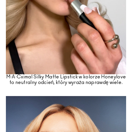
M·A·Cximal Silky Matte Lipstick w kolorze Honeylove
to neutralny odcień, który wyraża naprawdę wiele.