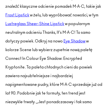
znaleźć klasyczne odcienie pomadek M·A·C, takie jak
Frost Lipstick
w żelu, lub wypróbować nowości, w tym
Lustreglass Sheer-Shine Lipstick
w popularnym
neutralnym odcieniu Thanks, It's M·A·C! To samo
dotyczy powiek. Odkryj na nowo
Eye Shadow
w
kolorze Scene lub wybierz zupełnie nową paletę
Connect In Colour Eye Shadow: Encrypted
Kryptonite. Ta paleta chłodnych cieni do powiek
zawiera najsubtelniejsze i najbardziej
napigmentowane pudry, które M·A·C sprzedaje już od
lat 90. Podobnie jak te formuły, ten trend jest
niezwykle trwały. „Jest ponadczasowy i tak samo