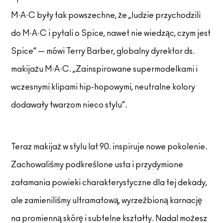
M·A·C były tak powszechne, że „ludzie przychodzili
do M·A·C i pytali o Spice, nawet nie wiedząc, czym jest
Spice” — mówi Terry Barber, globalny dyrektor ds.
makijażu M·A·C. „Zainspirowane supermodelkami i
wczesnymi klipami hip-hopowymi, neutralne kolory
dodawały twarzom nieco stylu”.
Teraz makijaż w stylu lat 90. inspiruje nowe pokolenie.
Zachowaliśmy podkreślone usta i przydymione
załamania powieki charakterystyczne dla tej dekady,
ale zamieniliśmy ultramatową, wyrzeźbioną karnację
na promienną skórę i subtelne kształty. Nadal możesz