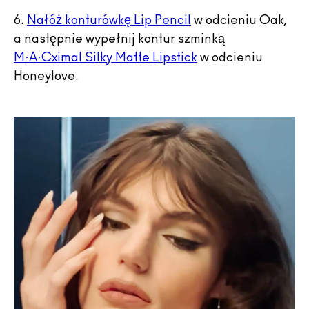
6.
Nałóż konturówkę Lip Pencil
w odcieniu Oak,
a następnie wypełnij kontur szminką
M·A·Cximal Silky Matte Lipstick
w odcieniu
Honeylove.