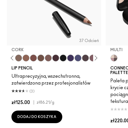
37 Odcień
CORK
MULTI
vish
Edge To Edge
Oak
Cork
Cool Spice
Beige-Turner
Greige
Chestnut
Root For Me!
Caviar
Grape Expectations
Cyber World
Nightmoth
Plum
Vino
Magenta
Multi
Talking 
Swee
LIP PENCIL
CONNEC
PALETTE
Ultraprecyzyjna, wszechstronna,
Paleta p
zatwierdzona przez profesjonalistów
krycie c
(3)
pociągn
tekstura
zł125.00
|
zł86.21
/g
DODAJ DO KOSZYKA
zł220.0