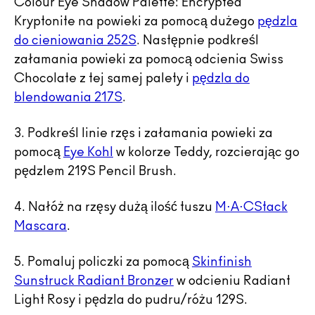
Colour Eye Shadow Palette: Encrypted
Kryptonite na powieki za pomocą dużego
pędzla
do cieniowania 252S
. Następnie podkreśl
załamania powieki za pomocą odcienia Swiss
Chocolate z tej samej palety i
pędzla do
blendowania 217S
.
3. Podkreśl linie rzęs i załamania powieki za
pomocą
Eye Kohl
w kolorze Teddy, rozcierając go
pędzlem 219S Pencil Brush.
4. Nałóż na rzęsy dużą ilość tuszu
M·A·CStack
Mascara
.
5. Pomaluj policzki za pomocą
Skinfinish
Sunstruck Radiant Bronzer
w odcieniu Radiant
Light Rosy i pędzla do pudru/różu 129S.