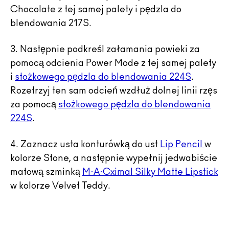
Chocolate z tej samej palety i pędzla do
blendowania 217S.
3. Następnie podkreśl załamania powieki za
pomocą odcienia Power Mode z tej samej palety
i
stożkowego pędzla do blendowania 224S
.
Rozetrzyj ten sam odcień wzdłuż dolnej linii rzęs
za pomocą
stożkowego pędzla do blendowania
224S
.
4. Zaznacz usta konturówką do ust
Lip Pencil
w
kolorze Stone, a następnie wypełnij jedwabiście
matową szminką
M·A·Cximal Silky Matte Lipstick
w kolorze Velvet Teddy.