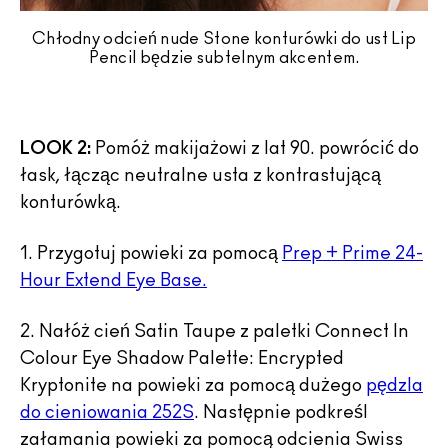
Chłodny odcień nude Stone konturówki do ust Lip
Pencil będzie subtelnym akcentem.
LOOK 2:
Pomóż makijażowi z lat 90. powrócić do
łask, łącząc neutralne usta z kontrastującą
konturówką.
1. Przygotuj powieki za pomocą
Prep + Prime 24-
Hour Extend Eye Base.
2. Nałóż cień Satin Taupe z paletki Connect In
Colour Eye Shadow Palette: Encrypted
Kryptonite na powieki za pomocą dużego
pędzla
do cieniowania 252S
. Następnie podkreśl
załamania powieki za pomocą odcienia Swiss