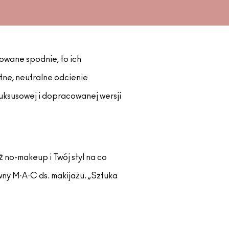
sowane spodnie, to ich
ne, neutralne odcienie
uksusowej i dopracowanej wersji
 no-makeup i Twój styl na co
ywny M·A·C ds. makijażu. „Sztuka