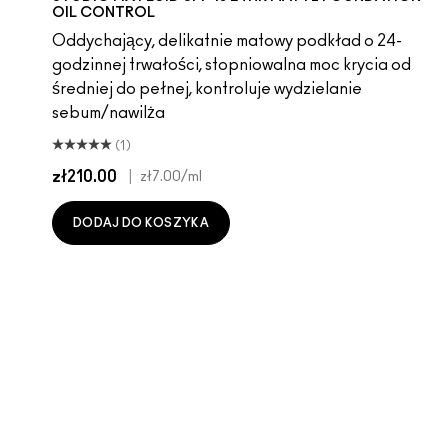
OIL CONTROL
Oddychający, delikatnie matowy podkład o 24-
godzinnej trwałości, stopniowalna moc krycia od
średniej do pełnej, kontroluje wydzielanie
sebum/nawilża
(1)
zł210.00
|
zł7.00
/ml
DODAJ DO KOSZYKA