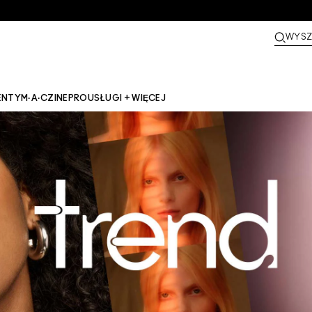
WYSZ
ENTY
M·A·CZINE​
PRO
USŁUGI + WIĘCEJ