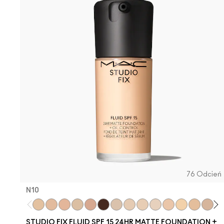
76 Odcień
N10
N10
N18
N11
NC5
N12
NW63
NC10
NW5
NW10
NC12
N4
NC13
NW13
N4.5
NC
STUDIO FIX FLUID SPF 15 24HR MATTE FOUNDATION +