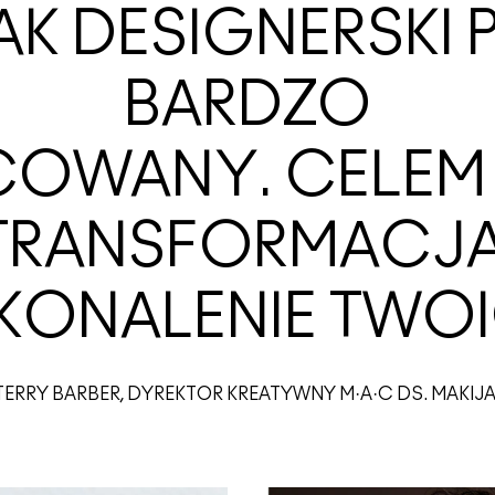
K DESIGNERSKI 
BARDZO
OWANY. CELEM N
TRANSFORMACJA
KONALENIE TWOIC
TERRY BARBER, DYREKTOR KREATYWNY M·A·C DS. MAKIJ