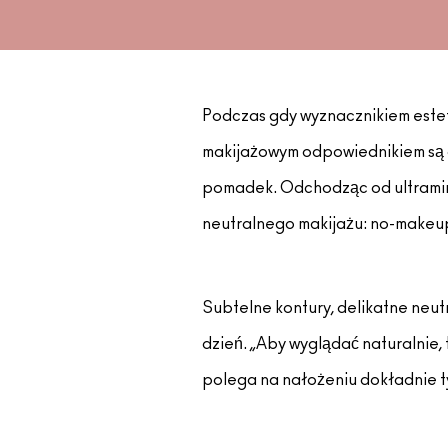
Podczas gdy wyznacznikiem estety
makijażowym odpowiednikiem są d
pomadek. Odchodząc od ultraminim
neutralnego makijażu: no-makeu
Subtelne kontury, delikatne neut
dzień. „Aby wyglądać naturalnie, 
polega na nałożeniu dokładnie ty