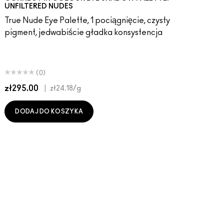
UNFILTERED NUDES
True Nude Eye Palette, 1 pociągnięcie, czysty
pigment, jedwabiście gładka konsystencja
(0)
zł295.00
|
zł24.18
/g
DODAJ DO KOSZYKA