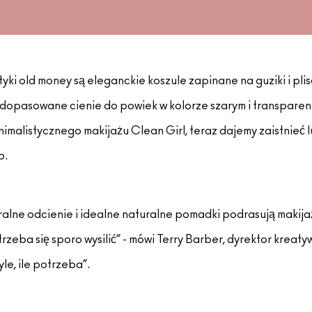
ki old money są eleganckie koszule zapinane na guziki i pli
opasowane cienie do powiek w kolorze szarym i transparent
alistycznego makijażu Clean Girl, teraz dajemy zaistnieć l
p.
ralne odcienie i idealne naturalne pomadki podrasują makijaż
trzeba się sporo wysilić” - mówi Terry Barber, dyrektor kreat
le, ile potrzeba”.