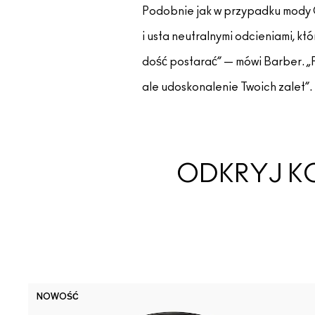
Podobnie jak w przypadku mody Qui
i usta neutralnymi odcieniami, kt
dość postarać” — mówi Barber. „P
ale udoskonalenie Twoich zalet”.
ODKRYJ K
NOWOŚĆ