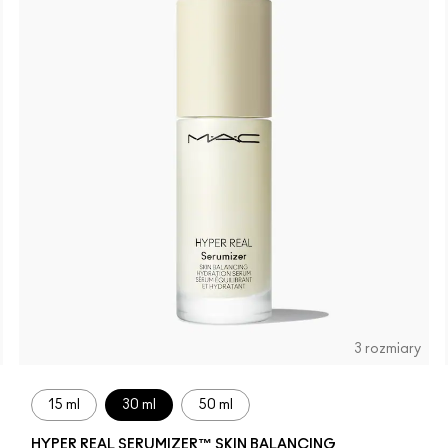
3 rozmiary
15 ml
30 ml
50 ml
15
N4.75
NC16
NC17
NC18
NW15
NC20
NW18
C4
C40
NC25
NW20
NW22
NC27
NC30
N5
N6
C3
HYPER REAL SERUMIZER™ SKIN BALANCING