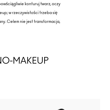
powściągliwie konturuj twarz, oczy
keup; w rzeczywistości trzeba się
y. Celem nie jest transformacja,
NO-MAKEUP