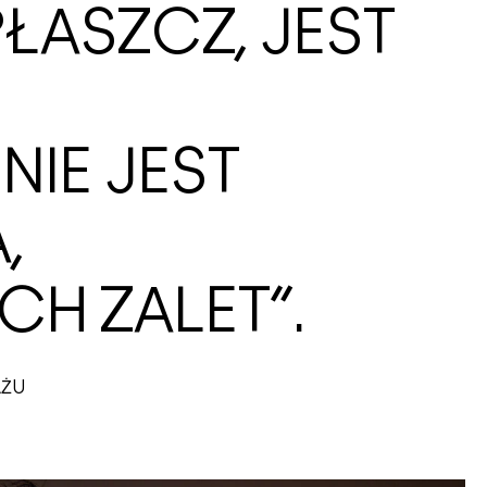
PŁASZCZ, JEST
IE JEST
,
H ZALET”.
AŻU