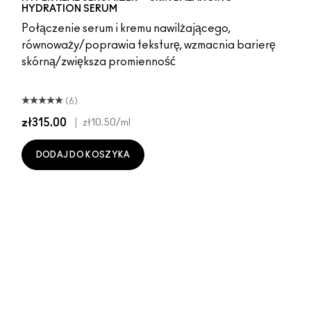
HYDRATION SERUM
Połączenie serum i kremu nawilżającego,
równoważy/poprawia teksturę, wzmacnia barierę
skórną/zwiększa promienność
(6)
zł315.00
|
zł10.50
/ml
DODAJ DO KOSZYKA