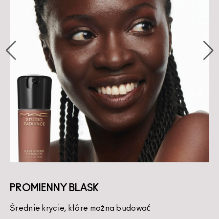
PROMIENNY BLASK
Średnie krycie, które można budować
K