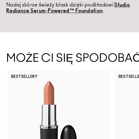
Nadaj skórze świeży blask dzięki podkładowi
Studio
U
Radiance Serum-Powered™ Foundation
.
d
MOŻE CI SIĘ SPODOBA
BESTSELLERY
BESTSELL