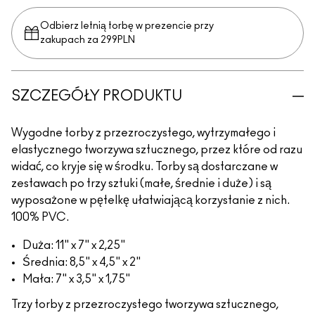
Odbierz letnią torbę w prezencie przy
zakupach za 299PLN
SZCZEGÓŁY PRODUKTU
Wygodne torby z przezroczystego, wytrzymałego i
elastycznego tworzywa sztucznego, przez które od razu
widać, co kryje się w środku. Torby są dostarczane w
zestawach po trzy sztuki (małe, średnie i duże) i są
wyposażone w pętelkę ułatwiającą korzystanie z nich.
100% PVC.
Duża: 11" x 7" x 2,25"
Średnia: 8,5" x 4,5" x 2"
Mała: 7" x 3,5" x 1,75"
Trzy torby z przezroczystego tworzywa sztucznego,