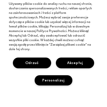
Używamy plików cookie do analizy ruchu na naszej stronie,
dostarczania spersonalizowanych treści, reklam opartych
na zainteresowaniach i treści z platform
społecznościowych. Możesz wybrać swoje preferencje
dotyczące plików cookie lub uzyskać więcej informacji na
temat plików cookie, klikając Personalizuj lub w dowolnym
momencie w naszej Polityce Prywatności. Możesz kliknąć
Akceptuj lub Odrzuć, aby zaakceptować lub odrzucić
wszystkie pliki cookie. W każdej chwili możesz cofnąć
swoją zgodę przez kliknięcie “Zarządzaj plikami cookie” na
dole tej strony.
Odrzuć
Akceptuj
INFORMACJE O MAC
Personalizuj
O MARCE
ZAKUPY ONLINE
ARTYŚCI
MOJE KONTO
MAC VIVA GLAM
WYPRZEDANY
POTRZEBUJESZ POMOCY?