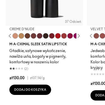
37 Odcień
CREME D'NUDE
VELVET
ot
chstock
HodgePodge
Stone
Creme D'Nude
Call It Cozy
Unbothered
Truth Be Untold
Verve Swerve
Creme In Your Coffee
Dare Me
Del Rio
Acting Natural
Film Noir
Folio
Dubonnet
Yash
Left On Red
Cool Teddy
Sweetheart
Iconic Photo
Lovers Only
Bare M·A·Cximal
Popstar Pink
Honeylove
Grapefruit Pu
Kinda Sexy
Creme Cu
Café Moc
Violet 
Velvet
Amo
Mul
M·A·CXIMAL SLEEK SATIN LIPSTICK
M·A·CXI
Gładkie, satynowe wykończenie,
Jedwabi
nawilża usta, bogaty w pigmenty,
komfort
komfortowy w noszeniu kolor
Kolor b
kryjący
(2)
zł130.00
|
zł37.14
/g
zł130.0
DODAJ DO KOSZYKA
DODA