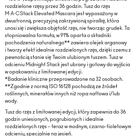
rozdzielone rzęsy przez 36 godzin. Tusz do rzęs
M·A·CStack Elevated Mascara jest wyposażony w
dwustronną, precyzyjną zakrzywioną spiralkę, która
unosi się i zwiększa objętość rzęs, nie tworząc grudek. Ta
stopniowalna formuła, w 91% oparta o składniki
pochodzenia naturalnego** zawiera olejek arganowy
i tworzy efekt idealnie rozdzielonych rzęs, dzięki czemu z
pewnością stanie się Twoim ulubionym tuszem. Tusz w
odcieniu Midnight Stack jest ubrany i gotowy do wyjścia
w opakowaniu z limitowanej edycji.
*Badanie kliniczne przeprowadzone na 32 osobach.
**Zgodnie z normą ISO 16128 pochodzą ze źródeł
roślinnych, minerałów innych niż ropa naftowa i/lub
wody.
Tusz do rzęs z limitowanej edycji, który zapewnia do 36
godzin uniesionych, pogrubionych i idealnie
rozdzielonych rzęs – teraz w modnym, czarno-fioletowym
odcieniu, specjalnie na jesień.