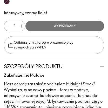
Midnight Stack
Intensywny, czarny fiolet
WYPRZEDANY
Odbierz letnią torbę w prezencie przy
zakupach za 299PLN
SZCZEGÓŁY PRODUKTU
Zakończenie:
Matowe
Masz ochotę zaszaleć z odcieniem Midnight Stack?
Wynieś rzęsy na nowy poziom – teraz w modnym,
intensywnie czarno-fioletowym odcieniu. Ten tusz do
rzęs z limitowanej edycji \błyskawicznie podnosi rzęsy o
+165%*, zapewniając uniesione, pogrubione i idealnie