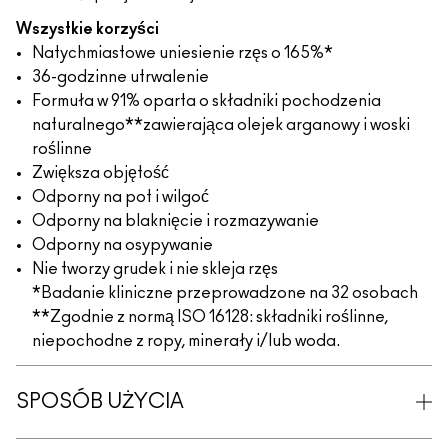
Wszystkie korzyści
Natychmiastowe uniesienie rzęs o 165%*
36-godzinne utrwalenie
Formuła w 91% oparta o składniki pochodzenia
naturalnego**zawierająca olejek arganowy i woski
roślinne
Zwiększa objętość
Odporny na pot i wilgoć
Odporny na blaknięcie i rozmazywanie
Odporny na osypywanie
Nie tworzy grudek i nie skleja rzęs
*Badanie kliniczne przeprowadzone na 32 osobach
**Zgodnie z normą ISO 16128: składniki roślinne,
niepochodne z ropy, minerały i/lub woda.
SPOSÓB UŻYCIA