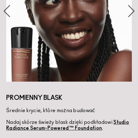
PROMIENNY BLASK
Średnie krycie, które można budować
K
Nadaj skórze świeży blask dzięki podkładowi
Studio
U
Radiance Serum-Powered™ Foundation
.
d