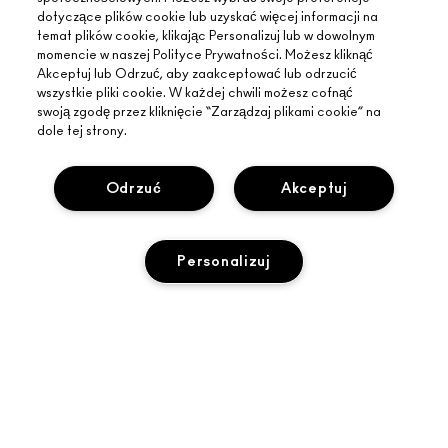
dotyczące plików cookie lub uzyskać więcej informacji na
temat plików cookie, klikając Personalizuj lub w dowolnym
momencie w naszej Polityce Prywatności. Możesz kliknąć
Akceptuj lub Odrzuć, aby zaakceptować lub odrzucić
wszystkie pliki cookie. W każdej chwili możesz cofnąć
swoją zgodę przez kliknięcie “Zarządzaj plikami cookie” na
dole tej strony.
Odrzuć
Akceptuj
INFORMACJE O MAC
O MARCE
Personalizuj
ZAKUPY ONLINE
ARTYŚCI
MOJE KONTO
MAC VIVA GLAM
POTRZEBUJESZ POMOCY?
ZAPISZ SIĘ NA NEWSLETTER
BACK TO M·A·C
WYPRZEDANY
ŚLEDZENIE ZAMÓWIEŃ
PROMOCJE
ŚWIADOME PIĘKNO
TWÓJ SKLEP MAC
CZĘSTO ZADAWANE PYTANIA
KARIERA
ZNAJDŹ SKLEP
ZWROTY I WYMIANY
CZŁONKOSTWO MAC PRO
PRYWATNOŚĆ I WARUNKI