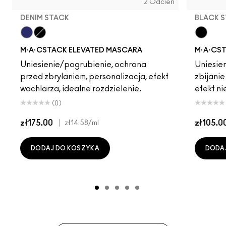
2 Odcień
DENIM STACK
BLACK 
Denim Stack
Black Stack
Black S
M·A·CSTACK ELEVATED MASCARA
M·A·CS
Uniesienie/pogrubienie, ochrona
Uniesie
przed zbrylaniem, personalizacja, efekt
zbijanie
wachlarza, idealne rozdzielenie.
efekt ni
(0)
zł175.00
|
zł105.0
zł14.58
/ml
DODAJ DO KOSZYKA
DODA