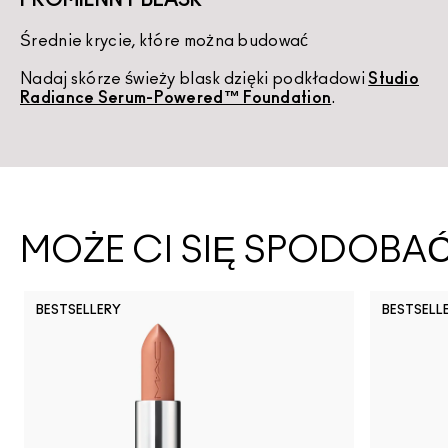
Średnie krycie, które można budować
K
Nadaj skórze świeży blask dzięki podkładowi
Studio
U
Radiance Serum-Powered™ Foundation
.
d
MOŻE CI SIĘ SPODOBA
BESTSELLERY
BESTSELL