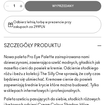
WYPRZEDANY
Odbierz letnią torbę w prezencie przy
zakupach za 299PLN
SZCZEGÓŁY PRODUKTU
Nowa paleta Pro Eye Palette zainspirowana nami
dziewczynami, zawierająca sześć modnych, gładkich jak
masełko cieni do powiek w kremie. Odcienie słodkiego
różu i beżu z kolekcji The Silly One sprawią, że cały czas
będziesz się uśmiechać. Kremowe cienie do powiek
zapewniają średnie krycie które można budować. Tylko
w sklepach internetowych i profesjonalnych.
Paleta sześciu pasujących do siebie, słodkich różowych
i beżowych odcieni Cream Colour Shadow, które