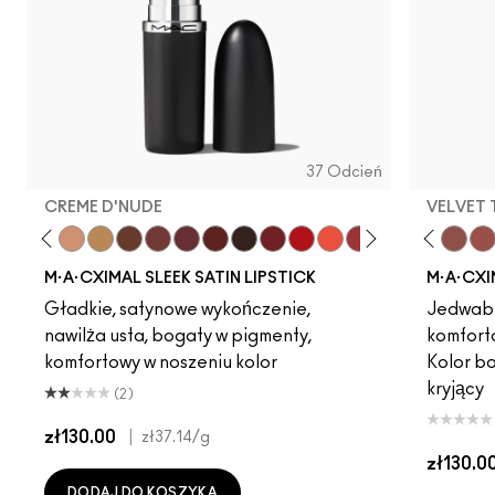
37 Odcień
CREME D'NUDE
VELVET
ot
chstock
HodgePodge
Stone
Creme D'Nude
Call It Cozy
Dare Me
Truth Be Untold
Unbothered
Creme In Your Coffee
Verve Swerve
Del Rio
Acting Natural
Paramount
Folio
Film Noir
Yash
Dubonnet
Cool Teddy
Left On Red
Iconic Photo
Morange
Bare M·A·Cximal
Sweetheart
Honeylove
Lovers Only
Kinda Sexy
Popstar Pi
Café Moc
Grapefr
Velvet
Cre
Mul
M·A·CXIMAL SLEEK SATIN LIPSTICK
M·A·CXI
Gładkie, satynowe wykończenie,
Jedwabi
nawilża usta, bogaty w pigmenty,
komfort
komfortowy w noszeniu kolor
Kolor b
kryjący
(2)
zł130.00
|
zł37.14
/g
zł130.0
DODAJ DO KOSZYKA