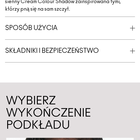
sienny Cream Colour Shadow zainspirowana tymi,
którzy pną się na sam szczyt.
SPOSÓB UŻYCIA
SKŁADNIKI I BEZPIECZEŃSTWO
WYBIERZ
WYKOŃCZENIE
PODKŁADU