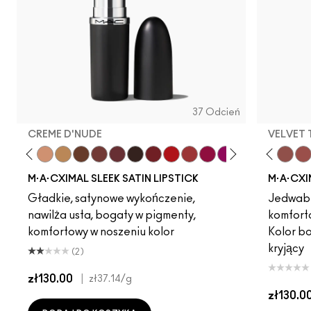
37 Odcień
CREME D'NUDE
VELVET
ot
chstock
HodgePodge
Stone
Creme D'Nude
Call It Cozy
Unbothered
Truth Be Untold
Acting Natural
Creme In Your Coffee
Dare Me
Del Rio
Verve Swerve
Film Noir
Folio
Dubonnet
Yash
Left On Red
Cool Teddy
Sweetheart
Iconic Photo
Lovers Only
Bare M·A·Cximal
Popstar Pink
Honeylove
Grapefruit Pu
Kinda Sexy
Creme Cu
Café Moc
Violet 
Velvet
Amo
Mul
M·A·CXIMAL SLEEK SATIN LIPSTICK
M·A·CXI
Gładkie, satynowe wykończenie,
Jedwabi
nawilża usta, bogaty w pigmenty,
komfort
komfortowy w noszeniu kolor
Kolor b
kryjący
(2)
zł130.00
|
zł37.14
/g
zł130.0