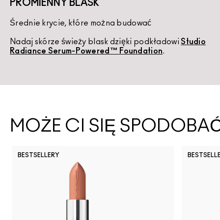
PROMIENNY BLASK
Średnie krycie, które można budować
K
Nadaj skórze świeży blask dzięki podkładowi
Studio
U
Radiance Serum-Powered™ Foundation
.
d
MOŻE CI SIĘ SPODOBA
BESTSELLERY
BESTSELL