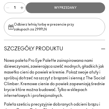
WYPRZEDANY
Odbierz letnią torbę w prezencie przy
zakupach za 299PLN
SZCZEGÓŁY PRODUKTU
Nowa paleta Pro Eye Palette zainspirowana nami
dziewczynami, zawierająca sześć modnych, gładkich jak
masełko cieni do powiek w kremie. Pokaż swoje atuty i
spróbuj dotrzeć na szczyt z brązami i sienną z The Social
Climber. Kremowe cienie do powiek zapewniają średnie
krycie które można budować. Tylko w sklepach
internetowych i profesjonalnych.
Paleta sześciu precyzyjnie dobranych odcieni brązu i