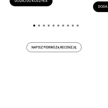
DODAJ DO KOSZYKA
DODA
NAPISZ PIERWSZĄ RECENZJĘ