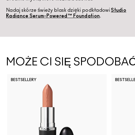
Nadaj skórze świeży blask dzięki podkładowi
Studio
U
Radiance Serum-Powered™ Foundation
.
d
MOŻE CI SIĘ SPODOBA
BESTSELLERY
BESTSELL