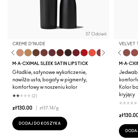
37 Odcień
CREME D'NUDE
VELVET
ot
chstock
HodgePodge
Stone
Creme D'Nude
Call It Cozy
Dare Me
Truth Be Untold
Acting Natural
Creme In Your Coffee
Unbothered
Del Rio
Verve Swerve
Paramount
Folio
Film Noir
Yash
Dubonnet
Cool Teddy
Left On Red
Iconic Photo
Morange
Bare M·A·Cximal
Sweetheart
Honeylove
Lovers Only
Kinda Sexy
Popstar Pi
Café Moc
Grapefr
Velvet
Cre
Mul
M·A·CXIMAL SLEEK SATIN LIPSTICK
M·A·CXI
Gładkie, satynowe wykończenie,
Jedwabi
nawilża usta, bogaty w pigmenty,
komfort
komfortowy w noszeniu kolor
Kolor b
kryjący
(2)
zł130.00
|
zł37.14
/g
zł130.0
DODAJ DO KOSZYKA
DODA