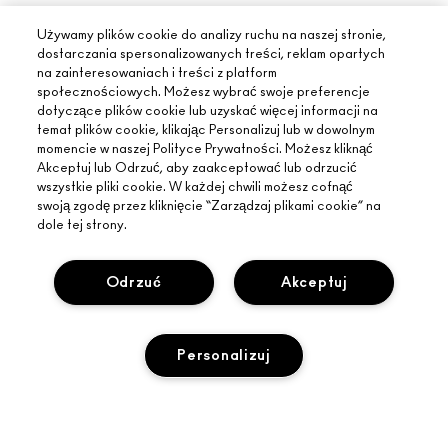
Używamy plików cookie do analizy ruchu na naszej stronie,
dostarczania spersonalizowanych treści, reklam opartych
na zainteresowaniach i treści z platform
społecznościowych. Możesz wybrać swoje preferencje
dotyczące plików cookie lub uzyskać więcej informacji na
temat plików cookie, klikając Personalizuj lub w dowolnym
momencie w naszej Polityce Prywatności. Możesz kliknąć
Akceptuj lub Odrzuć, aby zaakceptować lub odrzucić
wszystkie pliki cookie. W każdej chwili możesz cofnąć
swoją zgodę przez kliknięcie “Zarządzaj plikami cookie” na
dole tej strony.
Odrzuć
Akceptuj
INFORMACJE O MAC
Personalizuj
O MARCE
ZAKUPY ONLINE
ARTYŚCI
MOJE KONTO
MAC VIVA GLAM