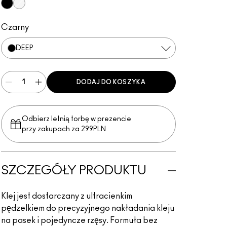
Deep
White/Clear
Czarny
DEEP
DODAJ DO KOSZYKA
Odbierz letnią torbę w prezencie
przy zakupach za 299PLN
SZCZEGÓŁY PRODUKTU
Klej jest dostarczany z ultracienkim
pędzelkiem do precyzyjnego nakładania kleju
na pasek i pojedyncze rzęsy. Formuła bez