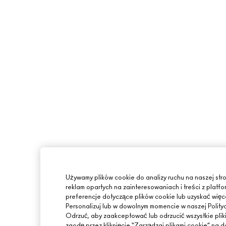
Używamy plików cookie do analizy ruchu na naszej stro
reklam opartych na zainteresowaniach i treści z pla
preferencje dotyczące plików cookie lub uzyskać więcej
Personalizuj lub w dowolnym momencie w naszej Polity
Odrzuć, aby zaakceptować lub odrzucić wszystkie plik
zgodę przez kliknięcie “Zarządzaj plikami cookie” na do