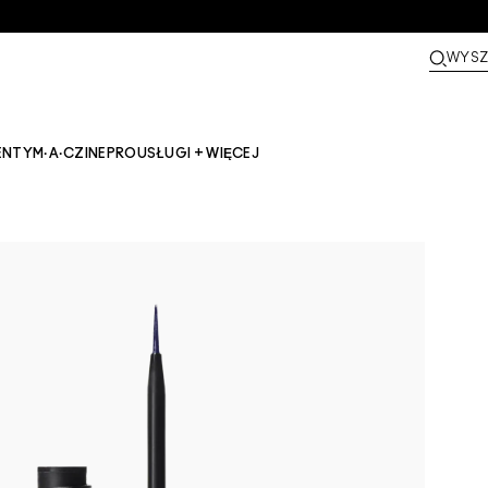
WYSZ
ENTY
M·A·CZINE​
PRO
USŁUGI + WIĘCEJ