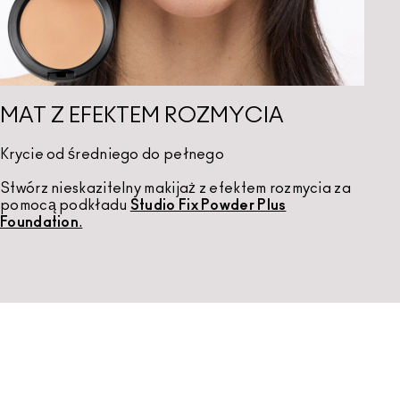
MAT Z EFEKTEM ROZMYCIA
Krycie od średniego do pełnego
Stwórz nieskazitelny makijaż z efektem rozmycia za
pomocą podkładu
Studio Fix Powder Plus
Foundation
.