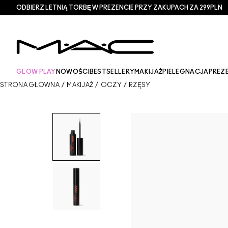
ODBIERZ LETNIĄ TORBĘ W PREZENCIE PRZY ZAKUPACH ZA 299PLN
GLOW PLAY
NOWOŚCI
BESTSELLERY
MAKIJAŻ
PIELEGNACJA
PREZ
STRONA GŁÓWNA
/
MAKIJAŻ
/
OCZY
/
RZĘSY