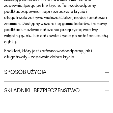
zapewniającego pełne krycie. Ten wodoodporny
podkład zapewnia nieprzezroczyste krycie i
długotrwale zakrywa większość blizn, niedoskonałości i
znamion. Dostępny w szerokiej gamie kolorów, kremowy
podkład umożliwia nałożenie przejrzystej warstwy
wilgotną gąbką lub całkowite krycie po nałożeniu suchą
gąbką.
Podkład, który jest zarówno wodoodporny, jak i
długotrwały – zapewnia dobre krycie.
SPOSÓB UŻYCIA
SKŁADNIKI I BEZPIECZEŃSTWO