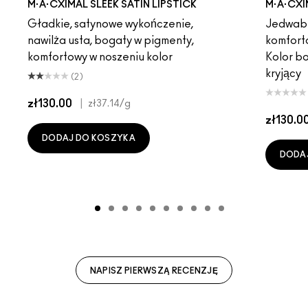
M·A·CXIMAL SLEEK SATIN LIPSTICK
M·A·CXI
Gładkie, satynowe wykończenie,
Jedwabi
nawilża usta, bogaty w pigmenty,
komfort
komfortowy w noszeniu kolor
Kolor b
kryjący
(2)
zł130.00
|
zł37.14
/g
zł130.0
DODAJ DO KOSZYKA
DODA
NAPISZ PIERWSZĄ RECENZJĘ