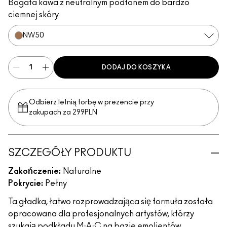
Bogata kawa z neutralnym podtonem do bardzo
ciemnej skóry
NW50
DODAJ DO KOSZYKA
Odbierz letnią torbę w prezencie przy
zakupach za 299PLN
SZCZEGÓŁY PRODUKTU
Zakończenie:
Naturalne
Pokrycie:
Pełny
Ta gładka, łatwo rozprowadzająca się formuła została
opracowana dla profesjonalnych artystów, którzy
szukają podkładu M·A·C na bazie emolientów,