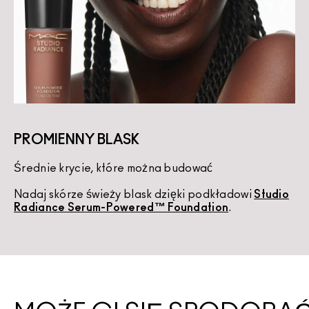
PROMIENNY BLASK
Średnie krycie, które można budować
K
Nadaj skórze świeży blask dzięki podkładowi
Studio
U
Radiance Serum-Powered™ Foundation
.
d