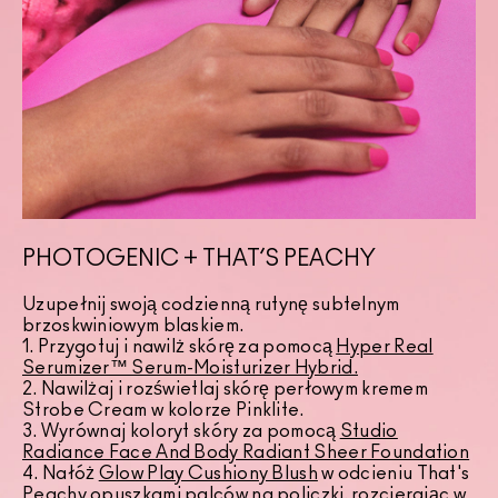
PHOTOGENIC + THAT’S PEACHY
Uzupełnij swoją codzienną rutynę subtelnym
brzoskwiniowym blaskiem.
1. Przygotuj i nawilż skórę za pomocą
Hyper Real
Serumizer™ Serum-Moisturizer Hybrid.
2. Nawilżaj i rozświetlaj skórę perłowym kremem
Strobe Cream w kolorze Pinklite.
3. Wyrównaj koloryt skóry za pomocą
Studio
Radiance Face And Body Radiant Sheer Foundation
4. Nałóż
Glow Play Cushiony Blush
w odcieniu That's
Peachy opuszkami palców na policzki, rozcierając w