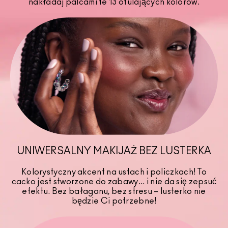
nakładaj palcami te 13 otulających kolorów.
UNIWERSALNY MAKIJAŻ BEZ LUSTERKA
Kolorystyczny akcent na ustach i policzkach! To
cacko jest stworzone do zabawy... i nie da się zepsuć
efektu. Bez bałaganu, bez stresu – lusterko nie
będzie Ci potrzebne!