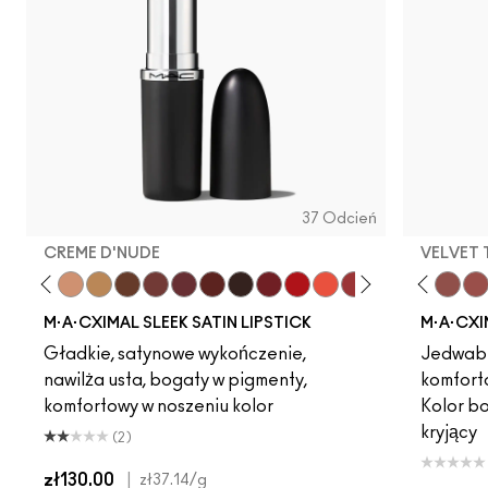
37 Odcień
CREME D'NUDE
VELVET
ot
chstock
HodgePodge
Stone
Creme D'Nude
Call It Cozy
Dare Me
Truth Be Untold
Unbothered
Creme In Your Coffee
Acting Natural
Del Rio
Verve Swerve
Paramount
Folio
Film Noir
Yash
Dubonnet
Cool Teddy
Left On Red
Iconic Photo
Morange
Bare M·A·Cximal
Sweetheart
Honeylove
Lovers Only
Kinda Sexy
Popstar Pi
Café Moc
Grapefr
Velvet
Cre
Mul
M·A·CXIMAL SLEEK SATIN LIPSTICK
M·A·CXI
Gładkie, satynowe wykończenie,
Jedwabi
nawilża usta, bogaty w pigmenty,
komfort
komfortowy w noszeniu kolor
Kolor b
kryjący
(2)
zł130.00
|
zł37.14
/g