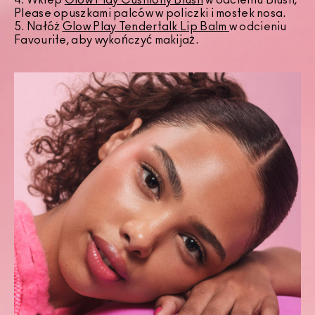
Please opuszkami palców w policzki i mostek nosa.
5. Nałóż
Glow Play Tendertalk Lip Balm
w odcieniu
Favourite, aby wykończyć makijaż.