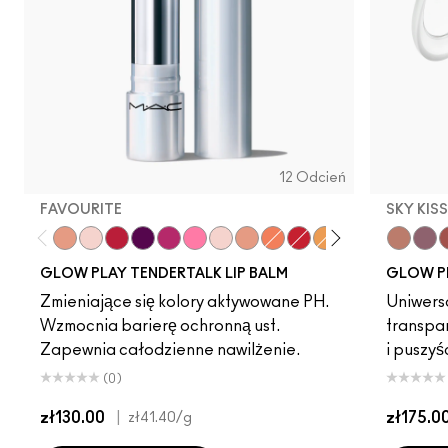
12 Odcień
FAVOURITE
SKY KIS
Introvert
Favourite
Banter
Trick
Beyond
Photogenic
Smile
Baby Doll
Candid
Serve
Oops!
Vibe
Sky Kiss
Suns
C
GLOW PLAY TENDERTALK LIP BALM
GLOW P
Zmieniające się kolory aktywowane PH.
Uniwersa
Wzmocnia barierę ochronną ust.
transpa
Zapewnia całodzienne nawilżenie.
i puszyś
(0)
zł130.00
|
zł175.0
zł41.40
/g