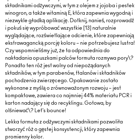
składnikami odżywczymi, w tym z olejem z jojoba i pestek
winogron, a także witaminą E, która zapewnia wygodną i
niezwykle gładką aplikację. Dotknij, nanieś, rozprowadź
i pokuś się wypróbować wszystkie [13] naturalnie
wyglądające, rozświetlające odcienie, które zapewniają
ekstrawagancką porcję koloru – nie potrzebujesz lustra!
Czy wspomnieliśmy już, że ta odpowiednia do
nakładania opuszkami palców formuła rozmywa pory\?
Ponadto ten róż jest wolny od niepożądanych
składników, w tym parabenów, ftalanów i składników
pochodzenia zwierzęcego. Opakowanie zostało
wykonane z myślą o zrównoważonym rozwoju – jest
kompaktowe, zawiera co najmniej 44% materiału PCR i
karton nadający się do recyklingu. Gotowa, by
olśniewać\? Let's bounce!
Lekka formuła z odżywczymi składnikami pozwoliła
stworzyć róż o gęstej konsystencji, który zapewnia
promienny kolor.