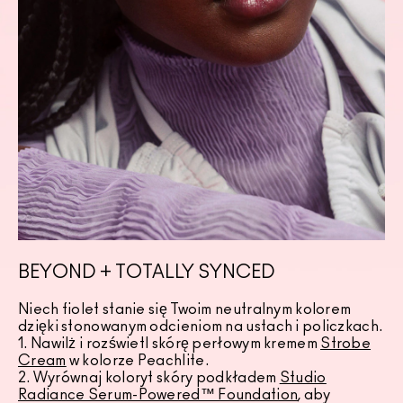
BEYOND + TOTALLY SYNCED
Niech fiolet stanie się Twoim neutralnym kolorem
dzięki stonowanym odcieniom na ustach i policzkach.
1. Nawilż i rozświetl skórę perłowym kremem
Strobe
Cream
w kolorze Peachlite.
2. Wyrównaj koloryt skóry podkładem
Studio
Radiance Serum-Powered™ Foundation
, aby