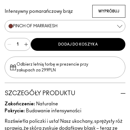
Big Diva Energy
Pinch Of Marrakesh
Plush Pepper
So Natural
Grand
Heat Index
That's Peachy
Groovy
True Harmony
Ginger Luck
Blush, Please
Cheer Up
Totally Synced
Intensywny pomarańczowy brąz
WYPRÓBUJ
PINCH OF MARRAKESH
DODAJ DO KOSZYKA
Odbierz letnią torbę w prezencie przy
zakupach za 299PLN
SZCZEGÓŁY PRODUKTU
Zakończenie:
Naturalne
Pokrycie:
Budowanie intensywności
Rozświetla policzki i usta! Nasz ukochany, sprężysty róż
sprawia, że skóra zyskuje dodatkowy blask – teraz ze