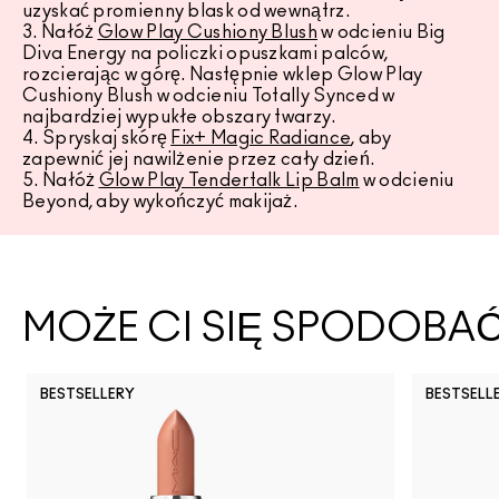
uzyskać promienny blask od wewnątrz.
3. Nałóż
Glow Play Cushiony Blush
w odcieniu Big
Diva Energy na policzki opuszkami palców,
rozcierając w górę. Następnie wklep Glow Play
Cushiony Blush w odcieniu Totally Synced w
najbardziej wypukłe obszary twarzy.
4. Spryskaj skórę
Fix+ Magic Radiance
, aby
zapewnić jej nawilżenie przez cały dzień.
5. Nałóż
Glow Play Tendertalk Lip Balm
w odcieniu
Beyond, aby wykończyć makijaż.
MOŻE CI SIĘ SPODOBA
BESTSELLERY
BESTSELL