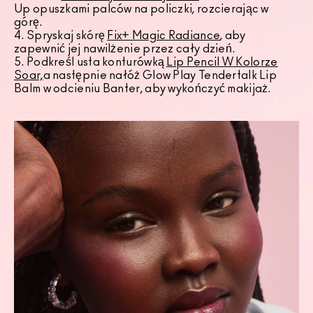
Up opuszkami palców na policzki, rozcierając w
górę.
4. Spryskaj skórę
Fix+ Magic Radiance
, aby
zapewnić jej nawilżenie przez cały dzień.
5. Podkreśl usta konturówką
Lip Pencil W Kolorze
Soar,
a następnie nałóż Glow Play Tendertalk Lip
Balm w odcieniu Banter, aby wykończyć makijaż.