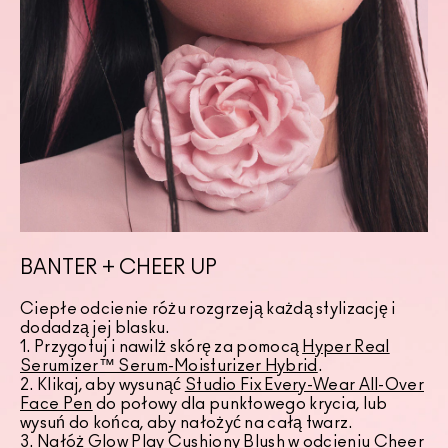
BANTER + CHEER UP
Ciepłe odcienie różu rozgrzeją każdą stylizację i
dodadzą jej blasku.
1. Przygotuj i nawilż skórę za pomocą
Hyper Real
Serumizer™ Serum-Moisturizer Hybrid
.
2. Klikaj, aby wysunąć
Studio Fix Every-Wear All-Over
Face Pen
do połowy dla punktowego krycia, lub
wysuń do końca, aby nałożyć na całą twarz.
3. Nałóż
Glow Play Cushiony Blush
w odcieniu Cheer