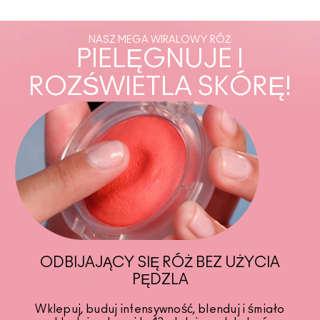
NASZ MEGA WIRALOWY RÓŻ
PIELĘGNUJE I
ROZŚWIETLA SKÓRĘ!
ODBIJAJĄCY SIĘ RÓŻ BEZ UŻYCIA
PĘDZLA
Wklepuj, buduj intensywność, blenduj i śmiało