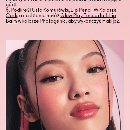
górę.
5. Podkreśl
Usta Konturówką Lip Pencil W Kolorze
Cork
, a następnie nałóż
Glow Play Tendertalk Lip
Balm
w kolorze Photogenic, aby wykończyć makijaż.