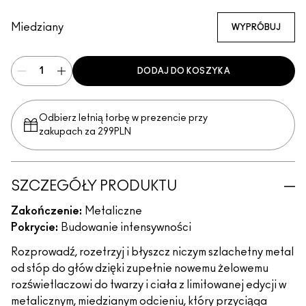
24K Copper
Miedziany
WYPRÓBUJ
DODAJ DO KOSZYKA
Odbierz letnią torbę w prezencie przy
zakupach za 299PLN
SZCZEGÓŁY PRODUKTU
Zakończenie:
Metaliczne
Pokrycie:
Budowanie intensywności
Rozprowadź, rozetrzyj i błyszcz niczym szlachetny metal
od stóp do głów dzięki zupełnie nowemu żelowemu
rozświetlaczowi do twarzy i ciała z limitowanej edycji w
metalicznym, miedzianym odcieniu, który przyciąga