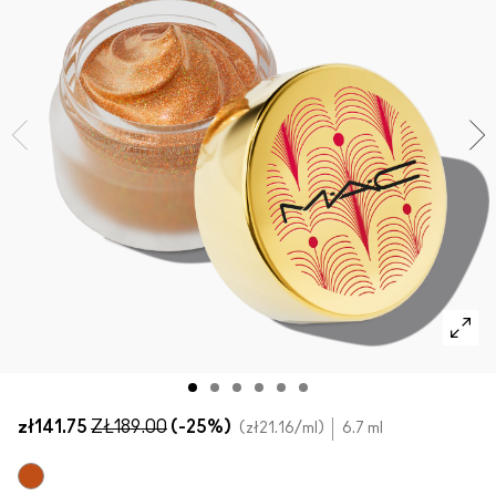
SPRAWDŹ WSZYSTKIE PRODUKTY DO TWARZY
Mini M·A·C
SPRAWDŹ WSZYSTKIE PĘDZLE
SPRAWDŹ WSZYSTKIE PRODUKTY DO OCZU
zł141.75
ZŁ189.00
(-25%)
zł21.16
/ml
6.7 ml