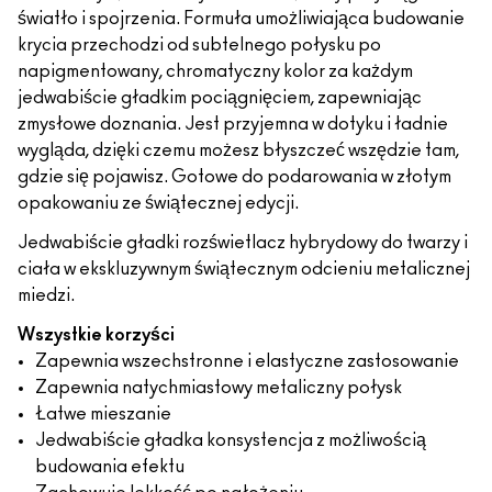
światło i spojrzenia. Formuła umożliwiająca budowanie
krycia przechodzi od subtelnego połysku po
napigmentowany, chromatyczny kolor za każdym
jedwabiście gładkim pociągnięciem, zapewniając
zmysłowe doznania. Jest przyjemna w dotyku i ładnie
wygląda, dzięki czemu możesz błyszczeć wszędzie tam,
gdzie się pojawisz. Gotowe do podarowania w złotym
opakowaniu ze świątecznej edycji.
Jedwabiście gładki rozświetlacz hybrydowy do twarzy i
ciała w ekskluzywnym świątecznym odcieniu metalicznej
miedzi.
Wszystkie korzyści
Zapewnia wszechstronne i elastyczne zastosowanie
Zapewnia natychmiastowy metaliczny połysk
Łatwe mieszanie
Jedwabiście gładka konsystencja z możliwością
budowania efektu