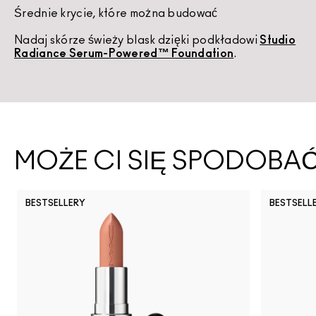
Średnie krycie, które można budować
K
Nadaj skórze świeży blask dzięki podkładowi
Studio
U
Radiance Serum-Powered™ Foundation
.
d
MOŻE CI SIĘ SPODOBA
BESTSELLERY
BESTSELL