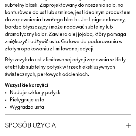
subtelny blask. Zaprojektowany do noszenia solo, na
konturówce do ust lub szmince, jest idealnym produktem
do zapewnienia trwałego blasku. Jest pigmentowany,
bardzo błyszczący i może nadawać subtelny lub
dramatyczny kolor. Zawiera olej jojoba, który pomaga
zmiękczyć i odżywić usta. Gotowe do podarowania w
złotym opakowaniu z limitowanej edycji.
Błyszczyk do ust z limitowanej edycji zapewnia szklisty
efekt lub subtelny połysk w trzech ekskluzywnych
świątecznych, perłowych odcieniach.
Wszystkie korzyści
Nadaje szklany połysk
Pielęgnuje usta
Wygładza usta
SPOSÓB UŻYCIA