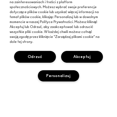
na zainteresowaniach i treści z platform
społecznościowych. Możesz wybrać swoje preferencje
dotyczące plików cookie lub uzyskać więcej informacji na
temat plików cookie, klikając Personalizuj lub w dowolnym
momencie w naszej Polityce Prywatności. Możesz kliknąć
Akceptuj lub Odrzuć, aby zaakceptować lub odrzucić
wszystkie pliki cookie. W każdej chwili możesz cofnąć
swoją zgodę przez kliknięcie “Zarządzaj plikami cookie” na
dole tej strony.
Odrzuć
Akceptuj
INFORMACJE O MAC
Personalizuj
O MARCE
ZAKUPY ONLINE
ARTYŚCI
MOJE KONTO
MAC VIVA GLAM
POTRZEBUJESZ POMOCY?
WYPRZEDANY
ZAPISZ SIĘ NA NEWSLETTER
BACK TO M·A·C
ŚLEDZENIE ZAMÓWIEŃ
PROMOCJE
ŚWIADOME PIĘKNO
TWÓJ SKLEP MAC