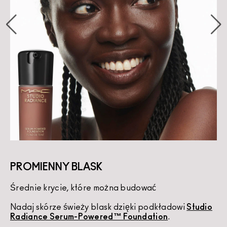
PROMIENNY BLASK
Średnie krycie, które można budować
K
Nadaj skórze świeży blask dzięki podkładowi
Studio
U
Radiance Serum-Powered™ Foundation
.
d