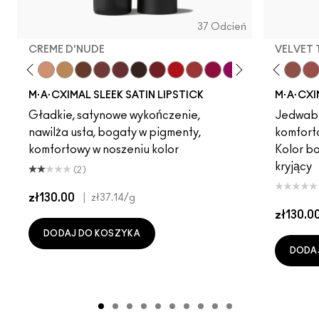
37 Odcień
CREME D'NUDE
VELVET
ot
chstock
HodgePodge
Stone
Creme D'Nude
Call It Cozy
Truth Be Untold
Creme In Your Coffee
Dare Me
Del Rio
Acting Natural
Film Noir
Folio
Dubonnet
Yash
Left On Red
Cool Teddy
Sweetheart
Iconic Photo
Lovers Only
Bare M·A·Cximal
Popstar Pink
Honeylove
Grapefruit Pu
Kinda Sexy
Creme Cu
Café Moc
Violet 
Velvet
Amo
Mul
M·A·CXIMAL SLEEK SATIN LIPSTICK
M·A·CXI
Gładkie, satynowe wykończenie,
Jedwabi
nawilża usta, bogaty w pigmenty,
komfort
komfortowy w noszeniu kolor
Kolor b
kryjący
(2)
zł130.00
|
zł37.14
/g
zł130.0
DODAJ DO KOSZYKA
DODA