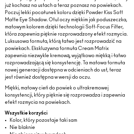
już kochasz na ustach a teraz poznasz na powiekach.
Poczuj lekki pocałunek koloru dzięki Powder Kiss Soft
Matte Eye Shadow. Otul oczy miękkim jak poduszeczka,
matowym kolorem dzięki technologii Soft-Focus Filter,
która zapewnia pięknie rozprowadzony efekt rozmycia.
Luksusowa formuła, którą łatwo jest rozprowadzić na
powiekach. Ekskluzywna formuła Cream Matrix
zapewnia niezwykle kremową, wyjątkowo miękką i łatwo
rozprowadzającą się konsystencję. Ta matowa formuła
nowej generacji dostępna w odcieniach do ust, teraz
jest również dostępna w wersji do oczu.
Miękki, matowy cień do powiek o ultrakremowej
konsystencji, który pięknie się rozprowadza i zapewnia
efekt rozmycia na powiekach.
Wszystkie korzyści
Kolor, który pozostaje taki sam
Nie blaknie