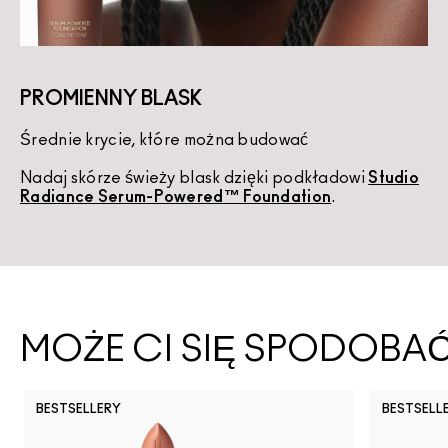
PROMIENNY BLASK
Średnie krycie, które można budować
K
Nadaj skórze świeży blask dzięki podkładowi
Studio
U
Radiance Serum-Powered™ Foundation
.
d
MOŻE CI SIĘ SPODOBA
BESTSELLERY
BESTSELL