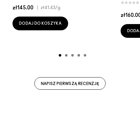
zł145.00
|
zł41.43
/g
zł160.0
DODAJ DO KOSZYKA
DODA
NAPISZ PIERWSZĄ RECENZJĘ