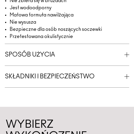
Nie zbiera się w bruzdach
Jest wodoodporny
Matowa formuła nawilżająca
Nie wysusza
Bezpieczne dla osób noszących soczewki
Przetestowana okulistycznie
SPOSÓB UŻYCIA
SKŁADNIKI I BEZPIECZEŃSTWO
WYBIERZ