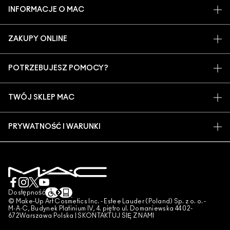
INFORMACJE O MAC
O MARCE
ZAKUPY ONLINE
ARTYŚCI
MOJE KONTO
MAC VIVA GLAM
POTRZEBUJESZ POMOCY?
ZAPISZ SIĘ NA NEWSLETTER
BACK TO M·A·C
ŚLEDZENIE ZAMÓWIEŃ
PROMOCJE
ŚWIADOME PIĘKNO
TWÓJ SKLEP MAC
CZĘSTO ZADAWANE PYTANIA
KARIERA
ZNAJDŹ SKLEP
ZWROTY I WYMIANY
CZŁONKOSTWO MAC PRO
PRYWATNOŚĆ I WARUNKI
USŁUGI MAKIJAŻOWE
DOSTAWA
TESTOWANIE NA ZWIERZĘTACH
POLITYKA PRYWATNOŚCI
ZAREZERWUJ USŁUGĘ MAKIJAŻOWĄ
MOJE KONTO
WARUNKI UŻYTKOWANIA
SKONTAKTUJ SIĘ Z PRODUCENTEM
WARUNKI SPRZEDAŻY
CZAT
UWAGA PODRÓBKI
Dostępność
© Make-Up Art Cosmetics Inc. - Estee Lauder (Poland) Sp. z o. o. -
PUBLIKOWANIE RECENZJI
M·A·C, Budynek Platinium IV, 4. piętro ul. Domaniewska 44 02-
672Warszawa Polska |
SKONTAKTUJ SIĘ Z NAMI
ZARZĄDZAJ PLIKAMI COOKIES