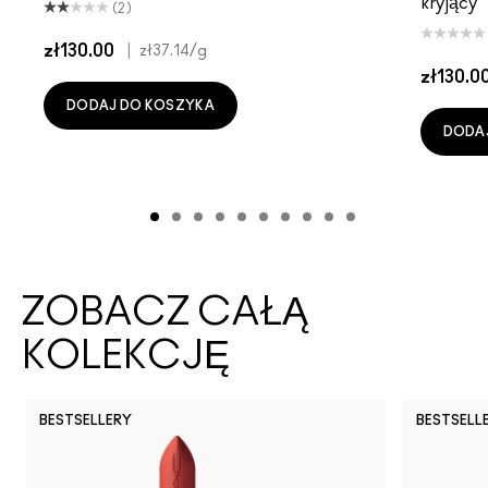
kryjący
(2)
zł130.00
|
zł37.14
/g
zł130.0
DODAJ DO KOSZYKA
DODA
ZOBACZ CAŁĄ
KOLEKCJĘ
BESTSELLERY
BESTSELL