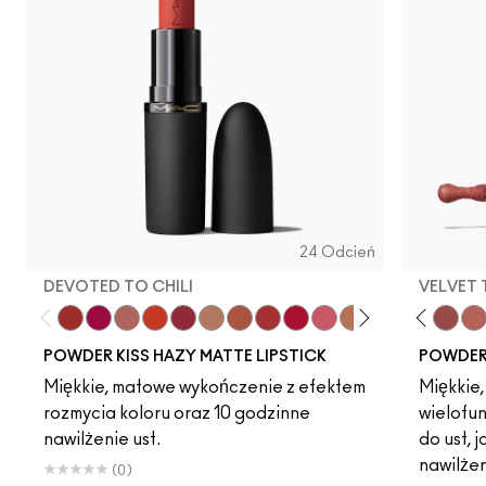
24 Odcień
DEVOTED TO CHILI
VELVET
Devoted To Chili
Twenty-Fun
Teddy 2.0
My Best Life
Dubonnet Buzz
Off The Market
Moving On Up
Brickthrough
Ruby New
Sultriness
Ready To Mingle
Stay Curious
Creamsicle
On My Min
Date Nigh
Chestn
Velvet
Big 
Mul
POWDER KISS HAZY MATTE LIPSTICK
POWDER 
Miękkie, matowe wykończenie z efektem
Miękkie
rozmycia koloru oraz 10 godzinne
wielofu
nawilżenie ust.
do ust, 
nawilżen
(0)