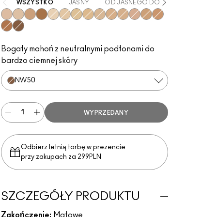
WSZYSTKO
JASNY
OD JASNEGO DO ŚREDNIEGO
NW20
NW15
NW35
NC50
NC15
NC20
NC30
NC25
NC35
NW25
NC42
NW30
NC45
NW40
NW45
NW50
Bogaty mahoń z neutralnymi podtonami do
bardzo ciemnej skóry
NW50
WYPRZEDANY
Odbierz letnią torbę w prezencie
przy zakupach za 299PLN
SZCZEGÓŁY PRODUKTU
Zakończenie:
Matowe