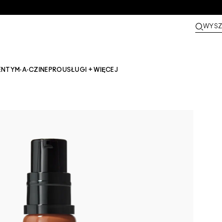
WYSZ
ENTY
M·A·CZINE​
PRO
USŁUGI + WIĘCEJ