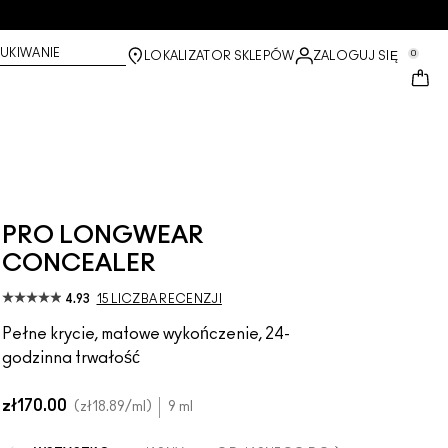
UKIWANIE
0
LOKALIZATOR SKLEPÓW
ZALOGUJ SIĘ
PRO LONGWEAR
CONCEALER
4.93
15 LICZBA RECENZJI
Pełne krycie, matowe wykończenie, 24-
godzinna trwałość
zł170.00
zł18.89
/ml
9 ml