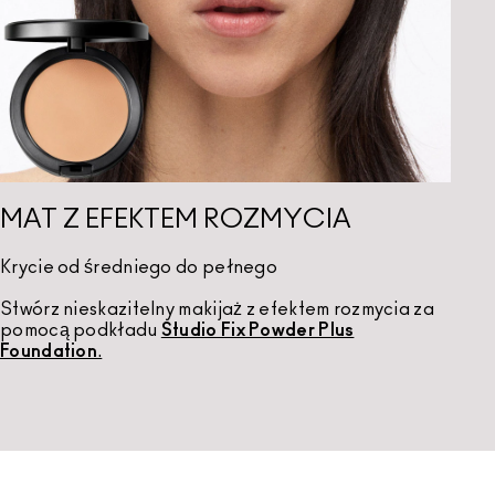
MAT Z EFEKTEM ROZMYCIA
Krycie od średniego do pełnego
Stwórz nieskazitelny makijaż z efektem rozmycia za
pomocą podkładu
Studio Fix Powder Plus
Foundation
.