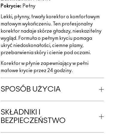
Pokrycie:
Pełny
Lekki, płynny, trwały korektor o komfortowym
matowym wykończeniu. Ten profesjonalny
korektor nadaje skórze gładszy, nieskazitelny
wygląd. Formuła o pełnym kryciu pomaga
ukryć niedoskonałości, ciemne plamy,
przebarwienia skóry i cienie pod oczami.
Korektor w płynie zapewniający w pełni
matowe krycie przez 24 godziny.
SPOSÓB UŻYCIA
SKŁADNIKI I
BEZPIECZEŃSTWO