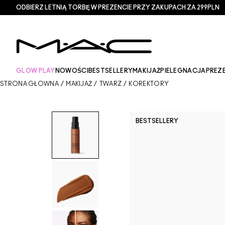
ODBIERZ LETNIĄ TORBĘ W PREZENCIE PRZY ZAKUPACH ZA 299PLN
GLOW PLAY
NOWOŚCI
BESTSELLERY
MAKIJAŻ
PIELEGNACJA
PREZ
STRONA GŁÓWNA
/
MAKIJAŻ
/
TWARZ
/
KOREKTORY
BESTSELLERY