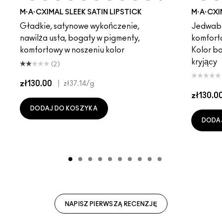
ot
chstock
HodgePodge
Stone
Creme D'Nude
Call It Cozy
Verve Swerve
Truth Be Untold
Unbothered
Creme In Your Coffee
Acting Natural
Del Rio
Dare Me
Paramount
Folio
Film Noir
Yash
Dubonnet
Cool Teddy
Left On Red
Iconic Photo
Morange
Bare M·A·Cximal
Sweetheart
Honeylove
Lovers Only
Kinda Sexy
Popstar Pi
Café Moc
Grapefr
Velvet
Cre
Mul
M·A·CXIMAL SLEEK SATIN LIPSTICK
M·A·CXI
Gładkie, satynowe wykończenie,
Jedwabi
nawilża usta, bogaty w pigmenty,
komfort
komfortowy w noszeniu kolor
Kolor b
kryjący
(2)
zł130.00
|
zł37.14
/g
zł130.0
DODAJ DO KOSZYKA
DODA
NAPISZ PIERWSZĄ RECENZJĘ