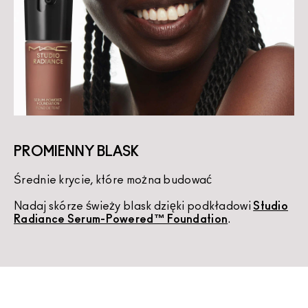
PROMIENNY BLASK
Średnie krycie, które można budować
K
Nadaj skórze świeży blask dzięki podkładowi
Studio
U
Radiance Serum-Powered™ Foundation
.
d