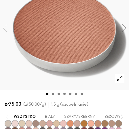
SPRAWDŹ WSZYSTKIE PRODUKTY DO TWARZY
Mini M·A·C
SPRAWDŹ WSZYSTKIE PĘDZLE
SPRAWDŹ WSZYSTKIE PRODUKTY DO OCZU
zł75.00
zł50.00
/g
1.5 g (uzupełnianie)
WSZYSTKO
BIAŁY
SZARY/SREBRNY
BEŻOWY