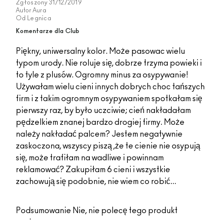
Zgłoszony
31/12/2019
Autor
Aura
Od
Legnica
Komentarze dla Club
Piękny, uniwersalny kolor. Może pasowac wielu
typom urody. Nie roluje się, dobrze trzyma powieki i
to tyle z plusów. Ogromny minus za osypywanie!
Używałam wielu cieni innych dobrych choc tańszych
firm i z takim ogromnym osypywaniem spotkałam się
pierwszy raz, by było uczciwie; cień nakładałam
pędzelkiem znanej bardzo drogiej firmy. Może
należy nakładać palcem? Jestem negatywnie
zaskoczona, wszyscy piszą ,że te cienie nie osypują
się, może trafiłam na wadliwe i powinnam
reklamować? Zakupiłam 6 cieni i wszystkie
zachowują się podobnie, nie wiem co robić...
Podsumowanie
Nie, nie polecę tego produkt