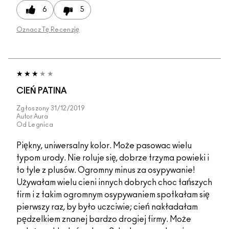
6
5
Oznacz Tę Recenzję
CIEŃ PATINA
Zgłoszony
31/12/2019
Autor
Aura
Od
Legnica
Piękny, uniwersalny kolor. Może pasowac wielu
typom urody. Nie roluje się, dobrze trzyma powieki i
to tyle z plusów. Ogromny minus za osypywanie!
Używałam wielu cieni innych dobrych choc tańszych
firm i z takim ogromnym osypywaniem spotkałam się
pierwszy raz, by było uczciwie; cień nakładałam
pędzelkiem znanej bardzo drogiej firmy. Może