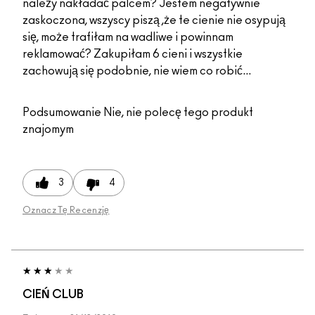
należy nakładać palcem? Jestem negatywnie
zaskoczona, wszyscy piszą ,że te cienie nie osypują
się, może trafiłam na wadliwe i powinnam
reklamować? Zakupiłam 6 cieni i wszystkie
zachowują się podobnie, nie wiem co robić...
Podsumowanie
Nie, nie polecę tego produkt
znajomym
3
4
Oznacz Tę Recenzję
CIEŃ CLUB