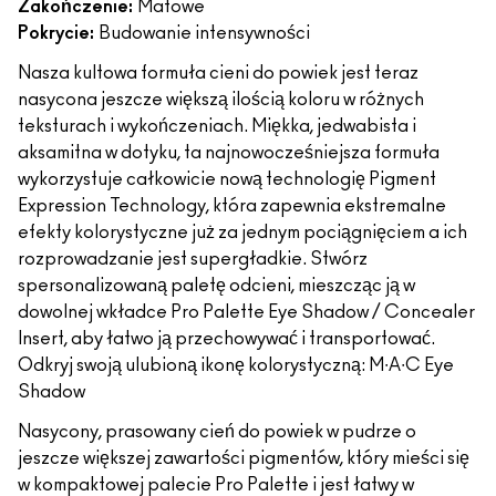
Zakończenie:
Matowe
Pokrycie:
Budowanie intensywności
Nasza kultowa formuła cieni do powiek jest teraz
nasycona jeszcze większą ilością koloru w różnych
teksturach i wykończeniach. Miękka, jedwabista i
aksamitna w dotyku, ta najnowocześniejsza formuła
wykorzystuje całkowicie nową technologię Pigment
Expression Technology, która zapewnia ekstremalne
efekty kolorystyczne już za jednym pociągnięciem a ich
rozprowadzanie jest supergładkie. Stwórz
spersonalizowaną paletę odcieni, mieszcząc ją w
dowolnej wkładce Pro Palette Eye Shadow / Concealer
Insert, aby łatwo ją przechowywać i transportować.
Odkryj swoją ulubioną ikonę kolorystyczną: M∙A∙C Eye
Shadow
Nasycony, prasowany cień do powiek w pudrze o
jeszcze większej zawartości pigmentów, który mieści się
w kompaktowej palecie Pro Palette i jest łatwy w