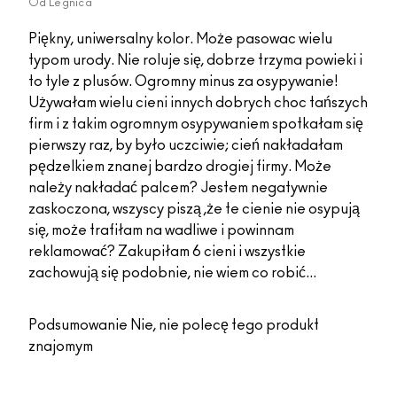
Od
Legnica
Piękny, uniwersalny kolor. Może pasowac wielu
typom urody. Nie roluje się, dobrze trzyma powieki i
to tyle z plusów. Ogromny minus za osypywanie!
Używałam wielu cieni innych dobrych choc tańszych
firm i z takim ogromnym osypywaniem spotkałam się
pierwszy raz, by było uczciwie; cień nakładałam
pędzelkiem znanej bardzo drogiej firmy. Może
należy nakładać palcem? Jestem negatywnie
zaskoczona, wszyscy piszą ,że te cienie nie osypują
się, może trafiłam na wadliwe i powinnam
reklamować? Zakupiłam 6 cieni i wszystkie
zachowują się podobnie, nie wiem co robić...
Podsumowanie
Nie, nie polecę tego produkt
znajomym