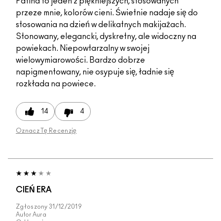
Patina to jeden z piękniejszych, stosowanych
przeze mnie, kolorów cieni. Świetnie nadaje się do
stosowania na dzień w delikatnych makijażach.
Stonowany, elegancki, dyskretny, ale widoczny na
powiekach. Niepowtarzalny w swojej
wielowymiarowości. Bardzo dobrze
napigmentowany, nie osypuje się, ładnie się
rozkłada na powiece.
14
4
Oznacz Tę Recenzję
CIEŃ ERA
Zgłoszony
31/12/2019
Autor
Aura