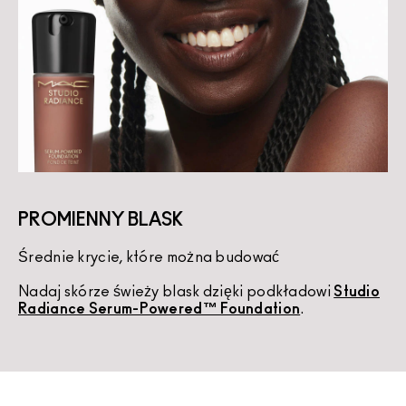
PROMIENNY BLASK
Średnie krycie, które można budować
K
Nadaj skórze świeży blask dzięki podkładowi
Studio
U
Radiance Serum-Powered™ Foundation
.
d