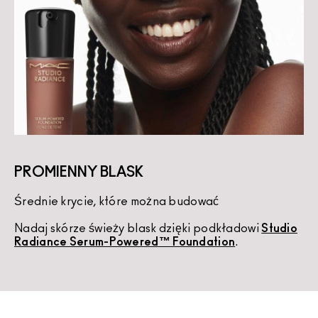
PROMIENNY BLASK
Średnie krycie, które można budować
K
Nadaj skórze świeży blask dzięki podkładowi
Studio
U
Radiance Serum-Powered™ Foundation
.
d