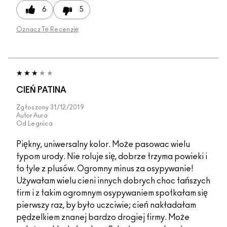
6
5
Oznacz Tę Recenzję
CIEŃ PATINA
Zgłoszony
31/12/2019
Autor
Aura
Od
Legnica
Piękny, uniwersalny kolor. Może pasowac wielu
typom urody. Nie roluje się, dobrze trzyma powieki i
to tyle z plusów. Ogromny minus za osypywanie!
Używałam wielu cieni innych dobrych choc tańszych
firm i z takim ogromnym osypywaniem spotkałam się
pierwszy raz, by było uczciwie; cień nakładałam
pędzelkiem znanej bardzo drogiej firmy. Może