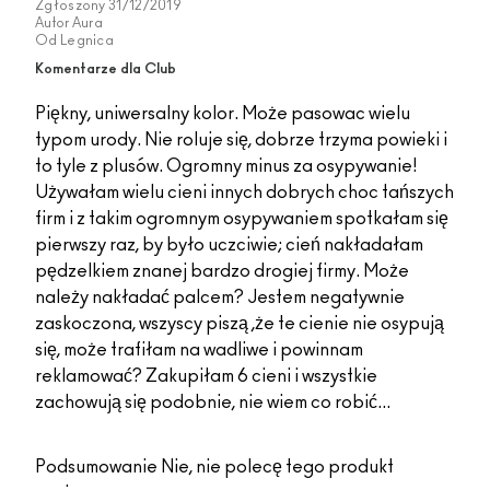
Zgłoszony
31/12/2019
Autor
Aura
Od
Legnica
Komentarze dla Club
Piękny, uniwersalny kolor. Może pasowac wielu
typom urody. Nie roluje się, dobrze trzyma powieki i
to tyle z plusów. Ogromny minus za osypywanie!
Używałam wielu cieni innych dobrych choc tańszych
firm i z takim ogromnym osypywaniem spotkałam się
pierwszy raz, by było uczciwie; cień nakładałam
pędzelkiem znanej bardzo drogiej firmy. Może
należy nakładać palcem? Jestem negatywnie
zaskoczona, wszyscy piszą ,że te cienie nie osypują
się, może trafiłam na wadliwe i powinnam
reklamować? Zakupiłam 6 cieni i wszystkie
zachowują się podobnie, nie wiem co robić...
Podsumowanie
Nie, nie polecę tego produkt