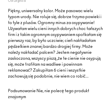
Od
Legnica
Piękny, uniwersalny kolor. Może pasowac wielu
typom urody. Nie roluje się, dobrze trzyma powieki i
to tyle z plusów. Ogromny minus za osypywanie!
Używałam wielu cieni innych dobrych choc tańszych
firm i z takim ogromnym osypywaniem spotkałam się
pierwszy raz, by było uczciwie; cień nakładałam
pędzelkiem znanej bardzo drogiej firmy. Może
należy nakładać palcem? Jestem negatywnie
zaskoczona, wszyscy piszą ,że te cienie nie osypują
się, może trafiłam na wadliwe i powinnam
reklamować? Zakupiłam 6 cieni i wszystkie
zachowują się podobnie, nie wiem co robić...
Podsumowanie
Nie, nie polecę tego produkt
znajomym