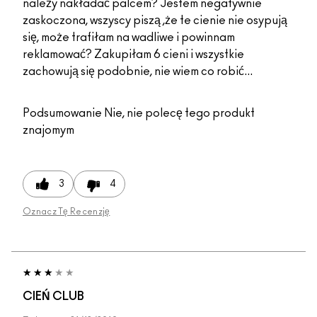
należy nakładać palcem? Jestem negatywnie
zaskoczona, wszyscy piszą ,że te cienie nie osypują
się, może trafiłam na wadliwe i powinnam
reklamować? Zakupiłam 6 cieni i wszystkie
zachowują się podobnie, nie wiem co robić...
Podsumowanie
Nie, nie polecę tego produkt
znajomym
3
4
Oznacz Tę Recenzję
CIEŃ CLUB