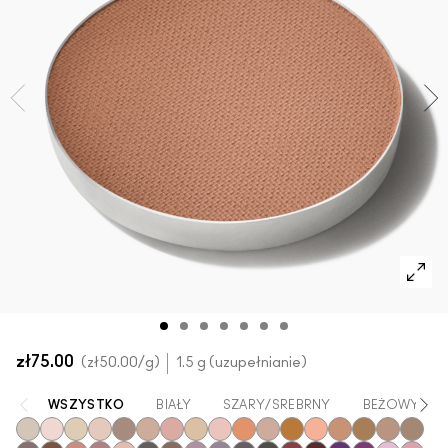
SPRAWDŹ WSZYSTKIE PRODUKTY DO TWARZY
Mini M·A·C
SPRAWDŹ WSZYSTKIE PĘDZLE
SPRAWDŹ WSZYSTKIE PRODUKTY DO OCZU
zł75.00
zł50.00
/g
1.5 g (uzupełnianie)
WSZYSTKO
BIAŁY
SZARY/SREBRNY
BEŻOWY