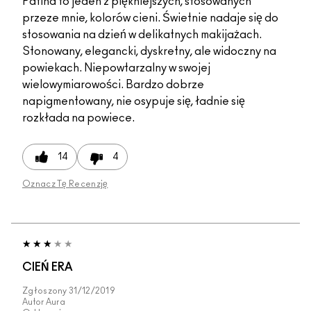
Patina to jeden z piękniejszych, stosowanych
przeze mnie, kolorów cieni. Świetnie nadaje się do
stosowania na dzień w delikatnych makijażach.
Stonowany, elegancki, dyskretny, ale widoczny na
powiekach. Niepowtarzalny w swojej
wielowymiarowości. Bardzo dobrze
napigmentowany, nie osypuje się, ładnie się
rozkłada na powiece.
14
4
Oznacz Tę Recenzję
CIEŃ ERA
Zgłoszony
31/12/2019
Autor
Aura