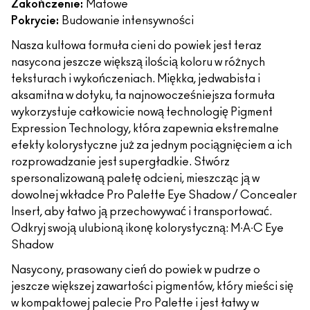
Zakończenie:
Matowe
Pokrycie:
Budowanie intensywności
Nasza kultowa formuła cieni do powiek jest teraz
nasycona jeszcze większą ilością koloru w różnych
teksturach i wykończeniach. Miękka, jedwabista i
aksamitna w dotyku, ta najnowocześniejsza formuła
wykorzystuje całkowicie nową technologię Pigment
Expression Technology, która zapewnia ekstremalne
efekty kolorystyczne już za jednym pociągnięciem a ich
rozprowadzanie jest supergładkie. Stwórz
spersonalizowaną paletę odcieni, mieszcząc ją w
dowolnej wkładce Pro Palette Eye Shadow / Concealer
Insert, aby łatwo ją przechowywać i transportować.
Odkryj swoją ulubioną ikonę kolorystyczną: M∙A∙C Eye
Shadow
Nasycony, prasowany cień do powiek w pudrze o
jeszcze większej zawartości pigmentów, który mieści się
w kompaktowej palecie Pro Palette i jest łatwy w