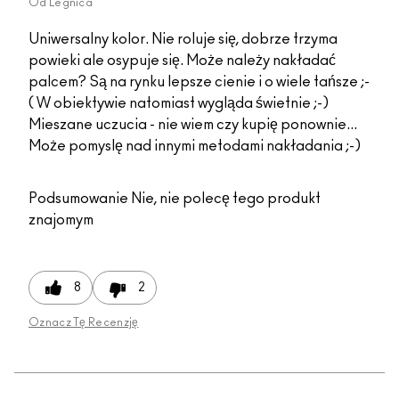
Od
Legnica
Uniwersalny kolor. Nie roluje się, dobrze trzyma
powieki ale osypuje się. Może należy nakładać
palcem? Są na rynku lepsze cienie i o wiele tańsze ;-
( W obiektywie natomiast wygląda świetnie ;-)
Mieszane uczucia - nie wiem czy kupię ponownie...
Może pomyslę nad innymi metodami nakładania ;-)
Podsumowanie
Nie, nie polecę tego produkt
znajomym
8
2
Oznacz Tę Recenzję