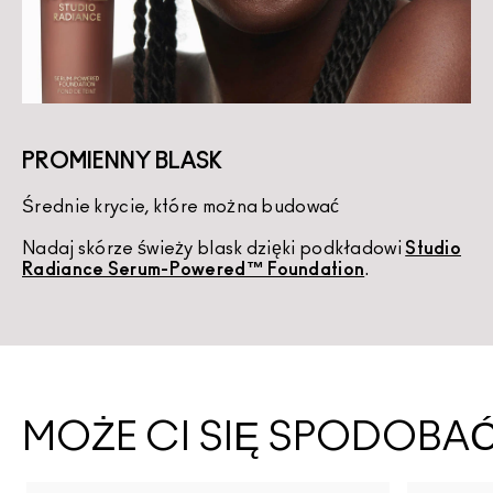
PROMIENNY BLASK
Średnie krycie, które można budować
K
Nadaj skórze świeży blask dzięki podkładowi
Studio
U
Radiance Serum-Powered™ Foundation
.
d
MOŻE CI SIĘ SPODOBA