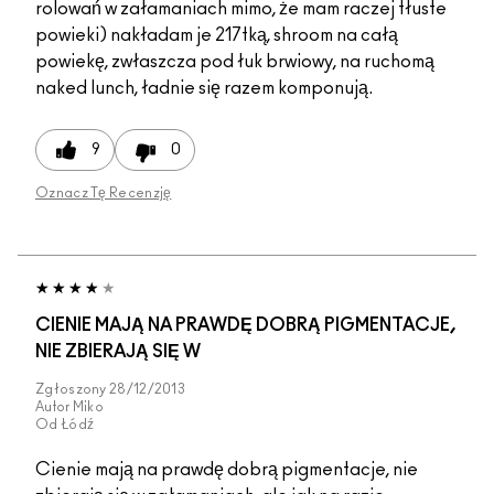
rolowań w załamaniach mimo, że mam raczej tłuste
powieki) nakładam je 217tką, shroom na całą
powiekę, zwłaszcza pod łuk brwiowy, na ruchomą
naked lunch, ładnie się razem komponują.
9
0
Oznacz Tę Recenzję
CIENIE MAJĄ NA PRAWDĘ DOBRĄ PIGMENTACJE,
NIE ZBIERAJĄ SIĘ W
Zgłoszony
28/12/2013
Autor
Miko
Od
Łódź
Cienie mają na prawdę dobrą pigmentacje, nie