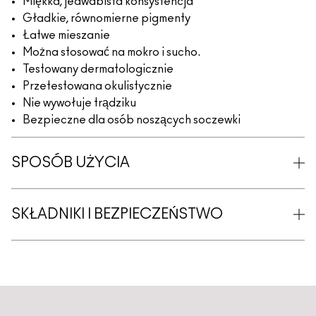
Miękka, jedwabista konsystencja
Gładkie, równomierne pigmenty
Łatwe mieszanie
Można stosować na mokro i sucho.
Testowany dermatologicznie
Przetestowana okulistycznie
Nie wywołuje trądziku
Bezpieczne dla osób noszących soczewki
SPOSÓB UŻYCIA
SKŁADNIKI I BEZPIECZEŃSTWO