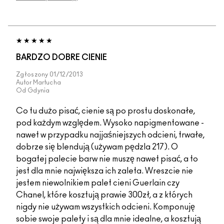
BARDZO DOBRE CIENIE
Zgłoszony
01/12/2013
Autor
Martucha
Od
Gdynia
Co tu dużo pisać, cienie są po prostu doskonałe,
pod każdym względem. Wysoko napigmentowane -
nawet w przypadku najjaśniejszych odcieni, trwałe,
dobrze się blendują (używam pędzla 217). O
bogatej palecie barw nie muszę nawet pisać, a to
jest dla mnie największa ich zaleta. Wreszcie nie
jestem niewolnikiem palet cieni Guerlain czy
Chanel, które kosztują prawie 300zł, a z których
nigdy nie używam wszystkich odcieni. Komponuję
sobie swoje palety i są dla mnie idealne, a kosztują