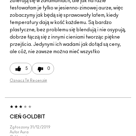
zbierają się w załamaniach, ale jak na razie
testowałam je tylko w jesienno-zimowej aurze, więc
zobaczymy jak będą się sprawowały latem, kiedy
temperatury dają w kość każdemu. Są bardzo
plastyczne, bez problemu się blendują i nie osypują,
dobrze łączą się z innymi cieniami tworząc piękne
przejścia. Jedynymi ich wadami jak dotąd są ceny,
ale cóż, nie zawsze można mieć wszystko
5
0
Oznacz Tę Recenzję
CIEŃ GOLDBIT
Zgłoszony
31/12/2019
Autor
Aura