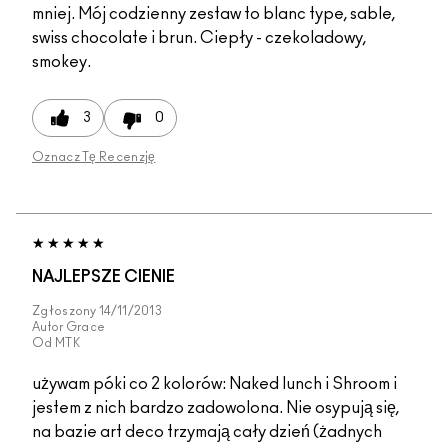
mniej. Mój codzienny zestaw to blanc type, sable,
swiss chocolate i brun. Ciepły - czekoladowy,
smokey.
3
0
Oznacz Tę Recenzję
NAJLEPSZE CIENIE
Zgłoszony
14/11/2013
Autor
Grace
Od
MTK
używam póki co 2 kolorów: Naked lunch i Shroom i
jestem z nich bardzo zadowolona. Nie osypują się,
na bazie art deco trzymają cały dzień (żadnych