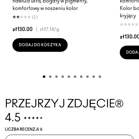
nawilża usta, bogaty w pigmenty,
komfort
komfortowy w noszeniu kolor
Kolor b
kryjący
(2)
zł130.00
|
zł37.14
/g
zł130.0
DODAJ DO KOSZYKA
DODA
PRZEJRZYJ ZDJĘCIE®
4.5
LICZBA RECENZJI: 6