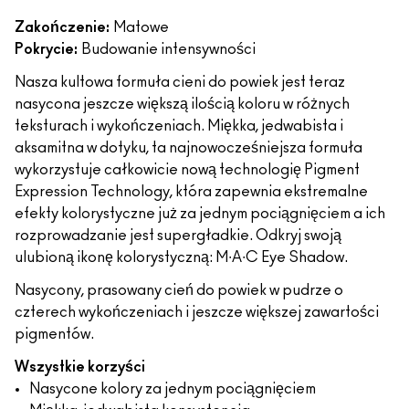
Zakończenie:
Matowe
Pokrycie:
Budowanie intensywności
Nasza kultowa formuła cieni do powiek jest teraz
nasycona jeszcze większą ilością koloru w różnych
teksturach i wykończeniach. Miękka, jedwabista i
aksamitna w dotyku, ta najnowocześniejsza formuła
wykorzystuje całkowicie nową technologię Pigment
Expression Technology, która zapewnia ekstremalne
efekty kolorystyczne już za jednym pociągnięciem a ich
rozprowadzanie jest supergładkie. Odkryj swoją
ulubioną ikonę kolorystyczną: M∙A∙C Eye Shadow.
Nasycony, prasowany cień do powiek w pudrze o
czterech wykończeniach i jeszcze większej zawartości
pigmentów.
Wszystkie korzyści
Nasycone kolory za jednym pociągnięciem