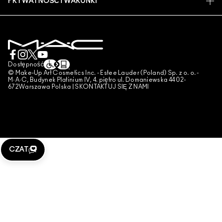
PRYWATNOŚĆ I WARUNKI
USŁUGI MAKIJAŻOWE
DOSTAWA
TESTOWANIE NA ZWIERZĘTACH
POLITYKA PRYWATNOŚCI
ZAREZERWUJ USŁUGĘ MAKIJAŻOWĄ
MOJE KONTO
WARUNKI UŻYTKOWANIA
SKONTAKTUJ SIĘ Z PRODUCENTEM
WARUNKI SPRZEDAŻY
CZAT
UWAGA PODRÓBKI
Dostępność
© Make-Up Art Cosmetics Inc. - Estee Lauder (Poland) Sp. z o. o. -
PUBLIKOWANIE RECENZJI
M·A·C, Budynek Platinium IV, 4. piętro ul. Domaniewska 44 02-
672Warszawa Polska |
SKONTAKTUJ SIĘ Z NAMI
ZARZĄDZAJ PLIKAMI COOKIES
CZAT