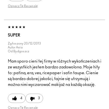
Oznacz Tę Recenzję
SUPER
Zgłoszony
20/12/2013
Autor
Ania
Od
Bydgoszcz
Mam sporo cieni tej firmy w różnych wykończeniach i
ze wszystkich jestem bardzo zadowolona. Moje hity
to: patina, era, vex, ricepaper i satin taupe. Cienie
są bardzo dobrej jakości, fajnie się utrzymują i
można nimi wyczarować makijaż na każdą okazję.
4
3
Oznacz Tę Recenzję