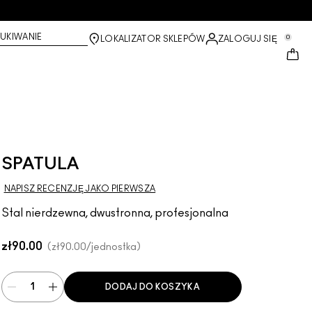
UKIWANIE
0
LOKALIZATOR SKLEPÓW
ZALOGUJ SIĘ
SPATULA
NAPISZ RECENZJĘ JAKO PIERWSZA
Stal nierdzewna, dwustronna, profesjonalna
zł90.00
zł90.00
/jednostka
DODAJ DO KOSZYKA