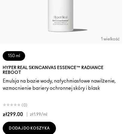
1 wielkość
150 ml
HYPER REAL SKINCANVAS ESSENCE™ RADIANCE
REBOOT
Emulsja na bazie wody, natychmiastowe nawilżenie,
wzmocnienie bariery ochronnej skóry i blask
(0)
zł299.00
|
z
zł1.99
/ml
DODAJ DO KOSZYKA