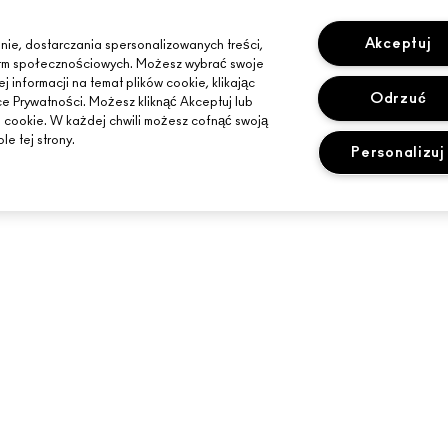
Akceptuj
nie, dostarczania spersonalizowanych treści,
tform społecznościowych. Możesz wybrać swoje
 informacji na temat plików cookie, klikając
Odrzuć
ce Prywatności. Możesz kliknąć Akceptuj lub
i cookie. W każdej chwili możesz cofnąć swoją
le tej strony.
Personalizuj
POTRZEBUJESZ POMOCY?
TWÓJ SKLEP MA
ŚLEDZENIE ZAMÓWIEŃ
ZNAJDŹ SKLEP
SLETTER
CZĘSTO ZADAWANE PYTANIA
USŁUGI MAKIJA
ZWROTY I WYMIANY
ZAREZERWUJ US
DOSTAWA
MOJE KONTO
SKONTAKTUJ SIĘ Z PRODUCENTEM