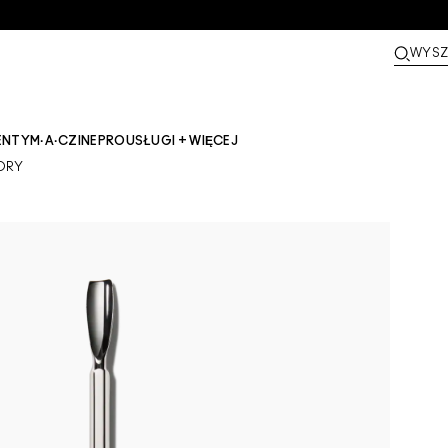
WYSZ
ENTY
M·A·CZINE​
PRO
USŁUGI + WIĘCEJ
TORY