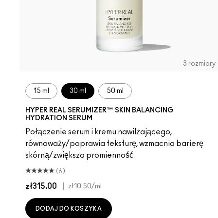
3 rozmiary
15 ml
30 ml
50 ml
HYPER REAL SERUMIZER™ SKIN BALANCING
HYDRATION SERUM
Połączenie serum i kremu nawilżającego,
równoważy/poprawia teksturę, wzmacnia barierę
skórną/zwiększa promienność
(6)
zł315.00
|
zł10.50
/ml
DODAJ DO KOSZYKA