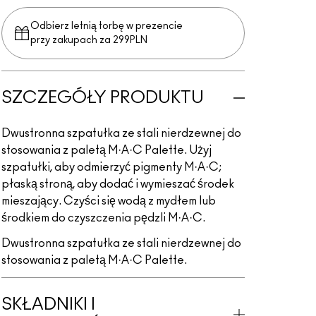
Odbierz letnią torbę w prezencie
przy zakupach za 299PLN
SZCZEGÓŁY PRODUKTU
Dwustronna szpatułka ze stali nierdzewnej do
stosowania z paletą M·A·C Palette. Użyj
szpatułki, aby odmierzyć pigmenty M·A·C;
płaską stroną, aby dodać i wymieszać środek
mieszający. Czyści się wodą z mydłem lub
środkiem do czyszczenia pędzli M·A·C.
Dwustronna szpatułka ze stali nierdzewnej do
stosowania z paletą M·A·C Palette.
SKŁADNIKI I