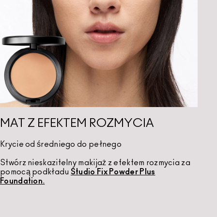
MAT Z EFEKTEM ROZMYCIA
Krycie od średniego do pełnego
Stwórz nieskazitelny makijaż z efektem rozmycia za
pomocą podkładu
Studio Fix Powder Plus
Foundation
.