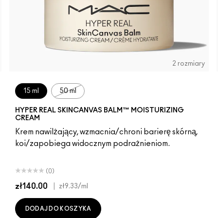
2 rozmiary
15 ml
50 ml
HYPER REAL SKINCANVAS BALM™ MOISTURIZING
CREAM
Krem nawilżający, wzmacnia/chroni barierę skórną,
koi/zapobiega widocznym podrażnieniom.
(0)
zł140.00
|
zł9.33
/ml
DODAJ DO KOSZYKA