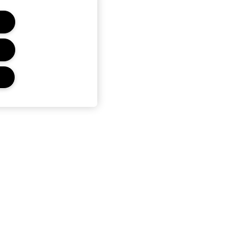
C
PRYWATNOŚĆ I WARUNKI
POLITYKA PRYWATNOŚCI
ŻOWE
WARUNKI UŻYTKOWANIA
ŁUGĘ MAKIJAŻOWĄ
WARUNKI SPRZEDAŻY
UWAGA PODRÓBKI
PUBLIKOWANIE RECENZJI
ZARZĄDZAJ PLIKAMI COOKIES