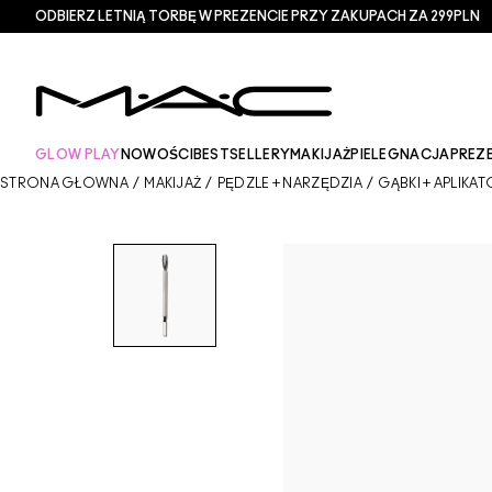
ODBIERZ LETNIĄ TORBĘ W PREZENCIE PRZY ZAKUPACH ZA 299PLN
GLOW PLAY
NOWOŚCI
BESTSELLERY
MAKIJAŻ
PIELEGNACJA
PREZ
STRONA GŁÓWNA
/
MAKIJAŻ
/
PĘDZLE + NARZĘDZIA
/
GĄBKI + APLIKA