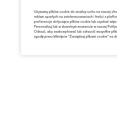
Używamy plików cookie do analizy ruchu na naszej stro
reklam opartych na zainteresowaniach i treści z pla
preferencje dotyczące plików cookie lub uzyskać więcej
Personalizuj lub w dowolnym momencie w naszej Polity
Odrzuć, aby zaakceptować lub odrzucić wszystkie plik
zgodę przez kliknięcie “Zarządzaj plikami cookie” na do
INFORMACJE O MAC
ZAKUPY ONLINE
O MARCE
MOJE KONTO
ARTYŚCI
ZAPISZ SIĘ NA NEW
MAC VIVA GLAM
PROMOCJE
BACK TO M·A·C
ŚWIADOME PIĘKNO
KARIERA