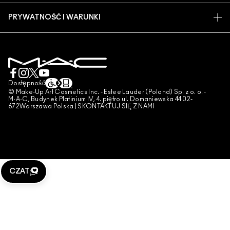
ZNAJDŹ SKLEP
ZWROTY I WYMIANY
CZŁONKOSTWO MAC PRO
PRYWATNOŚĆ I WARUNKI
USŁUGI MAKIJAŻOWE
DOSTAWA
TESTOWANIE NA ZWIERZĘTACH
POLITYKA PRYWATNOŚCI
ZAREZERWUJ USŁUGĘ MAKIJAŻOWĄ
MOJE KONTO
WARUNKI UŻYTKOWANIA
SKONTAKTUJ SIĘ Z PRODUCENTEM
WARUNKI SPRZEDAŻY
CZAT
UWAGA PODRÓBKI
Dostępność
© Make-Up Art Cosmetics Inc. - Estee Lauder (Poland) Sp. z o. o. -
PUBLIKOWANIE RECENZJI
M·A·C, Budynek Platinium IV, 4. piętro ul. Domaniewska 44 02-
672Warszawa Polska |
SKONTAKTUJ SIĘ Z NAMI
ZARZĄDZAJ PLIKAMI COOKIES
CZAT