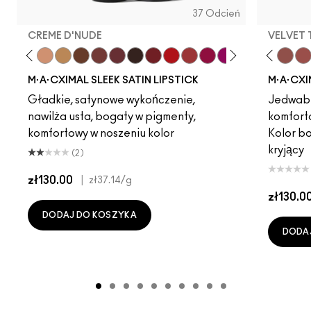
37 Odcień
CREME D'NUDE
VELVET
ot
chstock
HodgePodge
Stone
Creme D'Nude
Call It Cozy
Dare Me
Truth Be Untold
Acting Natural
Creme In Your Coffee
Unbothered
Del Rio
Verve Swerve
Film Noir
Folio
Dubonnet
Yash
Left On Red
Cool Teddy
Sweetheart
Iconic Photo
Lovers Only
Bare M·A·Cximal
Popstar Pink
Honeylove
Grapefruit Pu
Kinda Sexy
Creme Cu
Café Moc
Violet 
Velvet
Amo
Mul
M·A·CXIMAL SLEEK SATIN LIPSTICK
M·A·CXI
Gładkie, satynowe wykończenie,
Jedwabi
nawilża usta, bogaty w pigmenty,
komfort
komfortowy w noszeniu kolor
Kolor b
kryjący
(2)
zł130.00
|
zł37.14
/g
zł130.0
DODAJ DO KOSZYKA
DODA