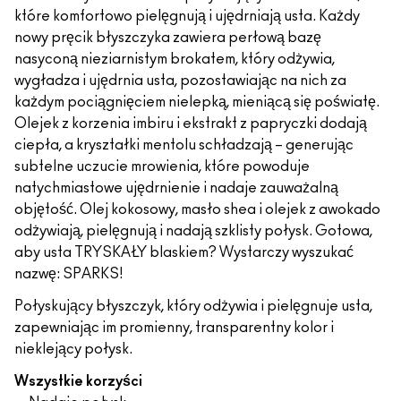
które komfortowo pielęgnują i ujędrniają usta. Każdy
nowy pręcik błyszczyka zawiera perłową bazę
nasyconą nieziarnistym brokatem, który odżywia,
wygładza i ujędrnia usta, pozostawiając na nich za
każdym pociągnięciem nielepką, mieniącą się poświatę.
Olejek z korzenia imbiru i ekstrakt z papryczki dodają
ciepła, a kryształki mentolu schładzają – generując
subtelne uczucie mrowienia, które powoduje
natychmiastowe ujędrnienie i nadaje zauważalną
objętość. Olej kokosowy, masło shea i olejek z awokado
odżywiają, pielęgnują i nadają szklisty połysk. Gotowa,
aby usta TRYSKAŁY blaskiem? Wystarczy wyszukać
nazwę: SPARKS!
Połyskujący błyszczyk, który odżywia i pielęgnuje usta,
zapewniając im promienny, transparentny kolor i
nieklejący połysk.
Wszystkie korzyści