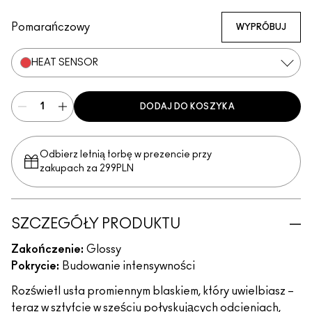
Like Squirt
Clear
Hazard
Heat Sensor
Amped
Jet
Lower Cut
Violet Beta
Nova
Simulation
Lava Sparks
Nova Sparks
Ruby Sparks
Solar Sparks
Violet Spark
Squirt Sp
Pomarańczowy
WYPRÓBUJ
HEAT SENSOR
DODAJ DO KOSZYKA
Odbierz letnią torbę w prezencie przy
zakupach za 299PLN
SZCZEGÓŁY PRODUKTU
Zakończenie:
Glossy
Pokrycie:
Budowanie intensywności
Rozświetl usta promiennym blaskiem, który uwielbiasz –
teraz w sztyfcie w sześciu połyskujących odcieniach,