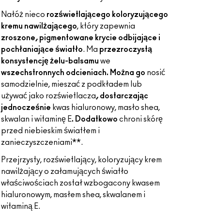
Nałóż nieco
rozświetlającego koloryzującego
kremu nawilżającego
, który zapewnia
zroszone, pigmentowane krycie odbijające i
pochłaniające światło
. Ma
przezroczystą
konsystencję żelu-balsamu
we
wszechstronnych odcieniach. Można go
nosić
samodzielnie, mieszać z podkładem lub
używać jako rozświetlacza
, dostarczając
jednocześnie
kwas hialuronowy, masło shea,
skwalan i witaminę E
. Dodatkowo
chroni skórę
przed niebieskim światłem i
zanieczyszczeniami**.
Przejrzysty, rozświetlający, koloryzujący krem
nawilżający o załamujących światło
właściwościach został wzbogacony kwasem
hialuronowym, masłem shea, skwalanem i
witaminą E.