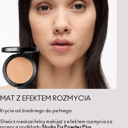
MAT Z EFEKTEM ROZMYCIA
Krycie od średniego do pełnego
Stwórz nieskazitelny makijaż z efektem rozmycia za
pomocą podkładu
Studio Fix Powder Plus