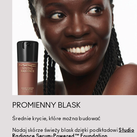
PROMIENNY BLASK
Średnie krycie, które można budować
Nadaj skórze świeży blask dzięki podkładowi
Studio
Radiance Serum-Powered™ Foundation
.