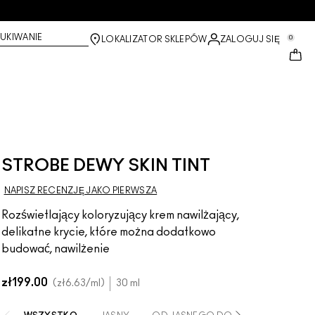
UKIWANIE
0
LOKALIZATOR SKLEPÓW
ZALOGUJ SIĘ
STROBE DEWY SKIN TINT
NAPISZ RECENZJĘ JAKO PIERWSZA
Rozświetlający koloryzujący krem nawilżający,
delikatne krycie, które można dodatkowo
budować, nawilżenie
zł199.00
zł6.63
/ml
30 ml