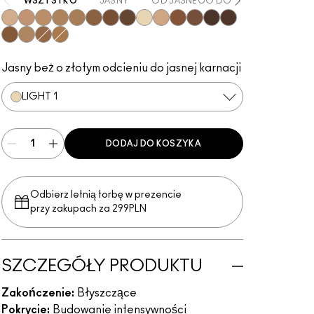
WSZYSTKO
JASNY
OD JASNEGO DO ŚREDNIEGO
Light 2
Light 4
Medium 1
Medium 2
Medium 4
Deep 2
Deep 4
Rich 2
Light 1
Light 3
Deep 3
Rich 1
Rich 4
Rich 3
Deep 1
Medium 3
Medium 3
Deep 1
Jasny beż o złotym odcieniu do jasnej karnacji
LIGHT 1
DODAJ DO KOSZYKA
Odbierz letnią torbę w prezencie
przy zakupach za 299PLN
SZCZEGÓŁY PRODUKTU
Zakończenie:
Błyszczące
Pokrycie:
Budowanie intensywności