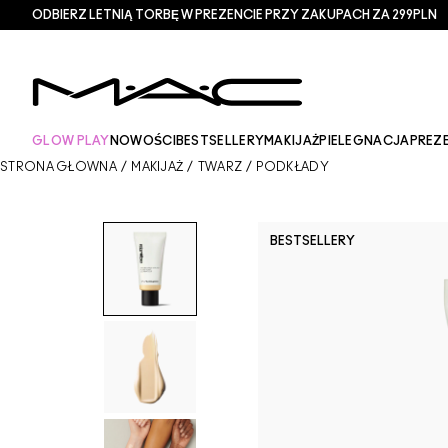
ODBIERZ LETNIĄ TORBĘ W PREZENCIE PRZY ZAKUPACH ZA 299PLN
GLOW PLAY
NOWOŚCI
BESTSELLERY
MAKIJAŻ
PIELEGNACJA
PREZ
STRONA GŁÓWNA
/
MAKIJAŻ
/
TWARZ
/
PODKŁADY
BESTSELLERY