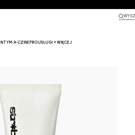
WYSZ
ENTY
M·A·CZINE​
PRO
USŁUGI + WIĘCEJ