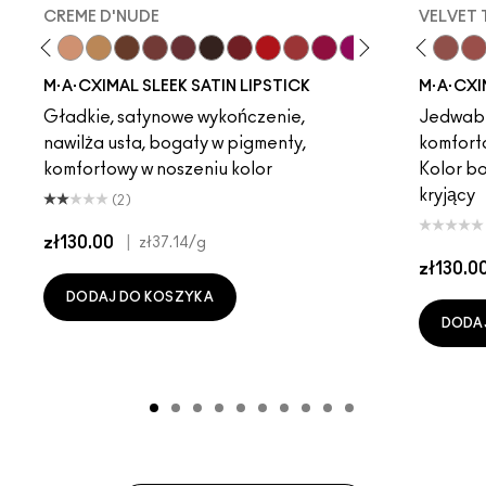
CREME D'NUDE
VELVET
ot
chstock
HodgePodge
Stone
Creme D'Nude
Call It Cozy
Unbothered
Truth Be Untold
Acting Natural
Creme In Your Coffee
Dare Me
Del Rio
Verve Swerve
Film Noir
Folio
Dubonnet
Yash
Left On Red
Cool Teddy
Sweetheart
Iconic Photo
Lovers Only
Bare M·A·Cximal
Popstar Pink
Honeylove
Grapefruit Pu
Kinda Sexy
Creme Cu
Café Moc
Violet 
Velvet
Amo
Mul
M·A·CXIMAL SLEEK SATIN LIPSTICK
M·A·CXI
Gładkie, satynowe wykończenie,
Jedwabi
nawilża usta, bogaty w pigmenty,
komfort
komfortowy w noszeniu kolor
Kolor b
kryjący
(2)
zł130.00
|
zł37.14
/g
zł130.0
DODAJ DO KOSZYKA
DODA