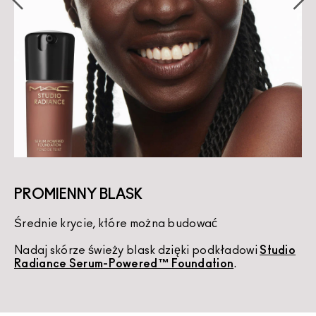
PROMIENNY BLASK
Średnie krycie, które można budować
K
Nadaj skórze świeży blask dzięki podkładowi
Studio
U
Radiance Serum-Powered™ Foundation
.
d