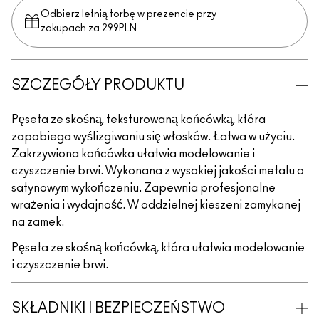
Odbierz letnią torbę w prezencie przy
zakupach za 299PLN
SZCZEGÓŁY PRODUKTU
Pęseta ze skośną, teksturowaną końcówką, która
zapobiega wyślizgiwaniu się włosków. Łatwa w użyciu.
Zakrzywiona końcówka ułatwia modelowanie i
czyszczenie brwi. Wykonana z wysokiej jakości metalu o
satynowym wykończeniu. Zapewnia profesjonalne
wrażenia i wydajność. W oddzielnej kieszeni zamykanej
na zamek.
Pęseta ze skośną końcówką, która ułatwia modelowanie
i czyszczenie brwi.
SKŁADNIKI I BEZPIECZEŃSTWO