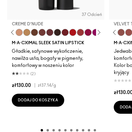
37 Odcień
CREME D'NUDE
VELVET
ot
chstock
HodgePodge
Stone
Creme D'Nude
Call It Cozy
Acting Natural
Truth Be Untold
Unbothered
Creme In Your Coffee
Dare Me
Del Rio
Verve Swerve
Film Noir
Folio
Dubonnet
Yash
Left On Red
Cool Teddy
Sweetheart
Iconic Photo
Lovers Only
Bare M·A·Cximal
Popstar Pink
Honeylove
Grapefruit Pu
Kinda Sexy
Creme Cu
Café Moc
Violet 
Velvet
Amo
Mul
M·A·CXIMAL SLEEK SATIN LIPSTICK
M·A·CXI
Gładkie, satynowe wykończenie,
Jedwabi
nawilża usta, bogaty w pigmenty,
komfort
komfortowy w noszeniu kolor
Kolor b
kryjący
(2)
zł130.00
|
zł37.14
/g
zł130.0
DODAJ DO KOSZYKA
DODA