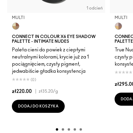
1 odcień
MULTI
MULTI
Multi
Multi
CONNECT IN COLOUR X6 EYE SHADOW
CONNEC
PALETTE - INTIMATE NUDES
PALETTE
Paleta cieni do powiek z ciepłymi
True Nud
neutralnymi kolorami, krycie już za 1
czysty p
pociągnięciem, czysty pigment,
konsyst
jedwabiście gładka konsystencja
(0)
zł295.0
zł220.00
|
zł35.20
/g
DODA
DODAJ DO KOSZYKA