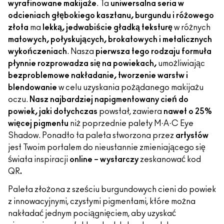
wyrafinowane makijaże
. Ta
uniwersalna seria w
odcieniach głębokiego kasztanu, burgundu i różowego
złota
ma
lekką, jedwabiście gładką teksturę
w różnych
matowych, połyskujących, brokatowych i metalicznych
wykończeniach
. Nasza
pierwsza tego rodzaju formuła
płynnie rozprowadza się na powiekach,
umożliwiając
bezproblemowe nakładanie, tworzenie warstw i
blendowanie
w celu uzyskania pożądanego makijażu
oczu.
Nasz najbardziej napigmentowany cień do
powiek, jaki dotychczas
powstał, zawiera
nawet o 25%
więcej pigmentu
niż poprzednie palety M·A·C Eye
Shadow. Ponadto ta paleta stworzona przez
artystów
jest Twoim portalem do nieustannie zmieniającego się
świata inspiracji
online – wystarczy
zeskanować kod
QR
.
Paleta złożona z sześciu burgundowych cieni do powiek
z innowacyjnymi, czystymi pigmentami, które można
nakładać jednym pociągnięciem, aby uzyskać