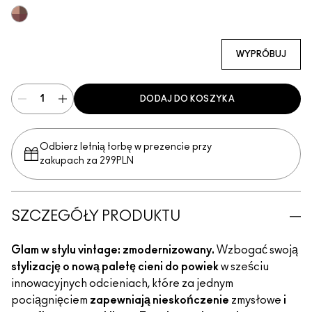
Multi
WYPRÓBUJ
DODAJ DO KOSZYKA
Odbierz letnią torbę w prezencie przy
zakupach za 299PLN
SZCZEGÓŁY PRODUKTU
Glam w stylu vintage: zmodernizowany.
Wzbogać swoją
stylizację o nową paletę cieni do powiek
w sześciu
innowacyjnych odcieniach, które za jednym
pociągnięciem
zapewniają nieskończenie
zmysłowe
i