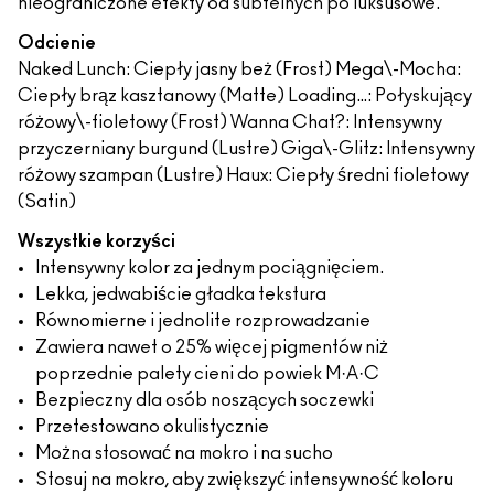
nieograniczone efekty od subtelnych po luksusowe.
Odcienie
Naked Lunch: Ciepły jasny beż (Frost) Mega\-Mocha:
Ciepły brąz kasztanowy (Matte) Loading…: Połyskujący
różowy\-fioletowy (Frost) Wanna Chat?: Intensywny
przyczerniany burgund (Lustre) Giga\-Glitz: Intensywny
różowy szampan (Lustre) Haux: Ciepły średni fioletowy
(Satin)
Wszystkie korzyści
Intensywny kolor za jednym pociągnięciem.
Lekka, jedwabiście gładka tekstura
Równomierne i jednolite rozprowadzanie
Zawiera nawet o 25% więcej pigmentów niż
poprzednie palety cieni do powiek M·A·C
Bezpieczny dla osób noszących soczewki
Przetestowano okulistycznie
Można stosować na mokro i na sucho
Stosuj na mokro, aby zwiększyć intensywność koloru