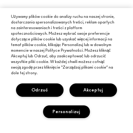
Używamy plików cookie do analizy ruchu na naszej stronie,
dostarczania spersonalizowanych treści, reklam opartych
na zainteresowaniach i treści z platform
społecznościowych. Możesz wybrać swoje preferencje
dotyczące plików cookie lub uzyskać więcej informacji na
temat plików cookie, klikając Personalizuj lub w dowolnym
momencie w naszej Polityce Prywatności. Możesz kliknąć
Akceptuj lub Odrzuć, aby zaakceptować lub odrzucić
wszystkie pliki cookie. W każdej chwili możesz cofnąć
swoją zgodę przez kliknięcie “Zarządzaj plikami cookie” na
dole tej strony.
INFORMACJE O MAC
Odrzuć
Akceptuj
O MARCE
ZAKUPY ONLINE
ARTYŚCI
MOJE KONTO
MAC VIVA GLAM
Personalizuj
POTRZEBUJESZ POMOCY?
ZAPISZ SIĘ NA NEWSLETTER
BACK TO M·A·C
ŚLEDZENIE ZAMÓWIEŃ
PROMOCJE
ŚWIADOME PIĘKNO