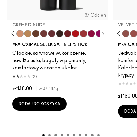
37 Odcień
CREME D'NUDE
VELVET
ot
chstock
HodgePodge
Stone
Creme D'Nude
Call It Cozy
Dare Me
Truth Be Untold
Unbothered
Creme In Your Coffee
Verve Swerve
Del Rio
Acting Natural
Film Noir
Folio
Dubonnet
Yash
Left On Red
Cool Teddy
Sweetheart
Iconic Photo
Lovers Only
Bare M·A·Cximal
Popstar Pink
Honeylove
Grapefruit Pu
Kinda Sexy
Creme Cu
Café Moc
Violet 
Velvet
Amo
Mul
M·A·CXIMAL SLEEK SATIN LIPSTICK
M·A·CXI
Gładkie, satynowe wykończenie,
Jedwabi
nawilża usta, bogaty w pigmenty,
komfort
komfortowy w noszeniu kolor
Kolor b
kryjący
(2)
zł130.00
|
zł37.14
/g
zł130.0
DODAJ DO KOSZYKA
DODA