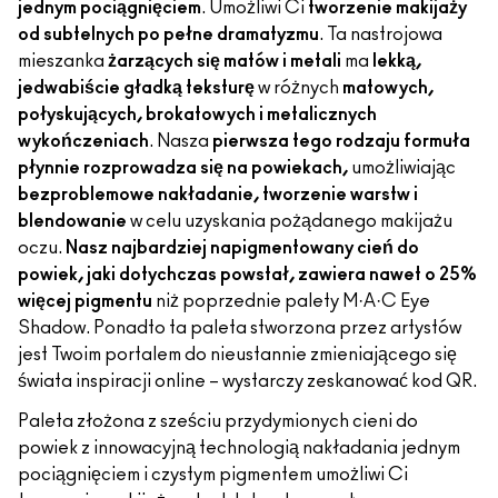
jednym pociągnięciem
. Umożliwi Ci
tworzenie makijaży
od subtelnych po pełne dramatyzmu
. Ta nastrojowa
mieszanka
żarzących się matów i metali
ma
lekką,
jedwabiście gładką teksturę
w różnych
matowych,
połyskujących, brokatowych i metalicznych
wykończeniach
. Nasza
pierwsza tego rodzaju formuła
płynnie rozprowadza się na powiekach,
umożliwiając
bezproblemowe nakładanie, tworzenie warstw i
blendowanie
w celu uzyskania pożądanego makijażu
oczu.
Nasz najbardziej napigmentowany cień do
powiek, jaki dotychczas powstał, zawiera nawet o 25%
więcej pigmentu
niż poprzednie palety M·A·C Eye
Shadow. Ponadto ta paleta stworzona przez artystów
jest Twoim portalem do nieustannie zmieniającego się
świata inspiracji online – wystarczy zeskanować kod QR.
Paleta złożona z sześciu przydymionych cieni do
powiek z innowacyjną technologią nakładania jednym
pociągnięciem i czystym pigmentem umożliwi Ci