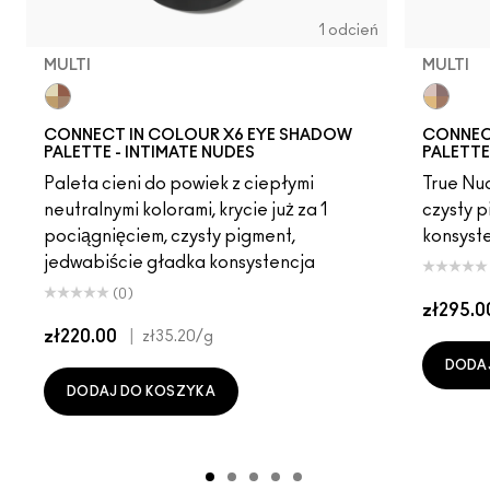
1 odcień
MULTI
MULTI
Multi
Multi
CONNECT IN COLOUR X6 EYE SHADOW
CONNEC
PALETTE - INTIMATE NUDES
PALETTE
Paleta cieni do powiek z ciepłymi
True Nud
neutralnymi kolorami, krycie już za 1
czysty p
pociągnięciem, czysty pigment,
konsyst
jedwabiście gładka konsystencja
(0)
zł295.0
zł220.00
|
zł35.20
/g
DODA
DODAJ DO KOSZYKA