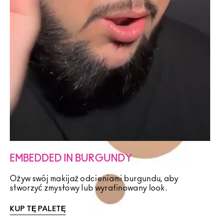
EMBEDDED IN BURGUNDY
Ożyw swój makijaż odcieniami burgundu, aby
stworzyć zmysłowy lub wyrafinowany look.
KUP TĘ PALETĘ