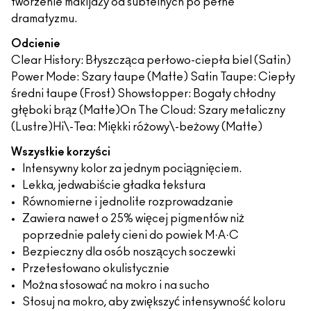
tworzenie makijaży od subtelnych po pełne
dramatyzmu.
Odcienie
Clear History: Błyszcząca perłowo-ciepła biel (Satin)
Power Mode: Szary taupe (Matte) Satin Taupe​: Ciepły
średni taupe (Frost) Showstopper​: Bogaty chłodny
głęboki brąz (Matte)​​ On The Cloud: Szary metaliczny
(Lustre)​​ Hi\-Tea: Miękki różowy\-beżowy (Matte)
Wszystkie korzyści
Intensywny kolor za jednym pociągnięciem.
Lekka, jedwabiście gładka tekstura
Równomierne i jednolite rozprowadzanie
Zawiera nawet o 25% więcej pigmentów niż
poprzednie palety cieni do powiek M·A·C
Bezpieczny dla osób noszących soczewki
Przetestowano okulistycznie
Można stosować na mokro i na sucho
Stosuj na mokro, aby zwiększyć intensywność koloru