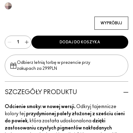
Multi
WYPRÓBUJ
DODAJ DO KOSZYKA
Odbierz letnią torbę w prezencie przy
zakupach za 299PLN
SZCZEGÓŁY PRODUKTU
Odcienie smoky: w nowej wersji.
Odkryj tajemnicze
kolory tej
przydymionej palety złożonej z sześciu cieni
do powiek
, która została udoskonalona
dzięki
zastosowaniu czystych pigmentów nakładanych