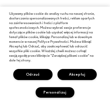
Używamy plików cookie do analizy ruchu na naszej stronie,
dostarczania spersonalizowanych treści, reklam opartych
na zainteresowaniach i treści z platform
społecznościowych. Możesz wybrać swoje preferencje
dotyczące plików cookie lub uzyskać więcej informacji na
temat plików cookie, klikając Personalizuj lub w dowolnym
momencie w naszej Polityce Prywatności. Możesz kliknąć
Akceptuj lub Odrzuć, aby zaakceptować lub odrzucić
wszystkie pliki cookie. W każdej chwili możesz cofnąć
swoją zgodę przez kliknięcie “Zarządzaj plikami cookie” na
dole tej strony.
INFORMACJE O MAC
Odrzuć
Akceptuj
O MARCE
ZAKUPY ONLINE
ARTYŚCI
MOJE KONTO
MAC VIVA GLAM
Personalizuj
POTRZEBUJESZ POMOCY?
ZAPISZ SIĘ NA NEWSLETTER
BACK TO M·A·C
ŚLEDZENIE ZAMÓWIEŃ
PROMOCJE
ŚWIADOME PIĘKNO