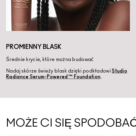
PROMIENNY BLASK
Średnie krycie, które można budować
K
Nadaj skórze świeży blask dzięki podkładowi
Studio
U
Radiance Serum-Powered™ Foundation
.
d
MOŻE CI SIĘ SPODOBA