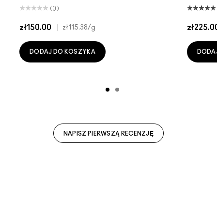
(0)
zł150.00
|
zł225.0
zł115.38
/g
DODAJ DO KOSZYKA
DODA
NAPISZ PIERWSZĄ RECENZJĘ