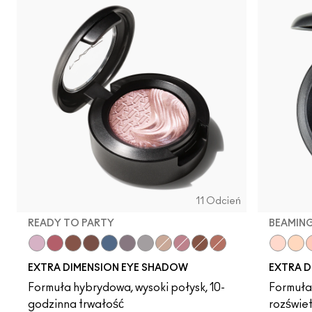
11 Odcień
READY TO PARTY
BEAMIN
Ready to Party
Rich Core
Havana
Stolen Moment
Lunar
Fathoms Deep
Evening Grey
A Natural Flirt
Smoky Mauve
Amorous Alloy
Sweet Heat
Show G
Dou
B
EXTRA DIMENSION EYE SHADOW
EXTRA D
Formuła hybrydowa, wysoki połysk, 10-
Formuła
godzinna trwałość
rozświet