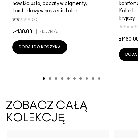
nawilża usta, bogaty w pigmenty,
komfort
komfortowy w noszeniu kolor
Kolor b
kryjący
(2)
zł130.00
|
zł37.14
/g
zł130.0
DODAJ DO KOSZYKA
DODA
ZOBACZ CAŁĄ
KOLEKCJĘ