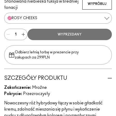
Stonowana niebieska fuksja w średniej
WYPRÓBUJ
tonacji
ROSY CHEEKS
WYPRZEDANY
Odbierz letnią torbę w prezencie przy
zakupach za 299PLN
SZCZEGÓŁY PRODUKTU
Zakończenie:
Mroźne
Pokrycie:
Przezroczysty
Nowoczesny róż hybrydowy łączy w sobie gładkość
kremu, zdolność mieszania się płynu i wykończenie
pudru z długotrwałym kolorem i pryzmatycznymi