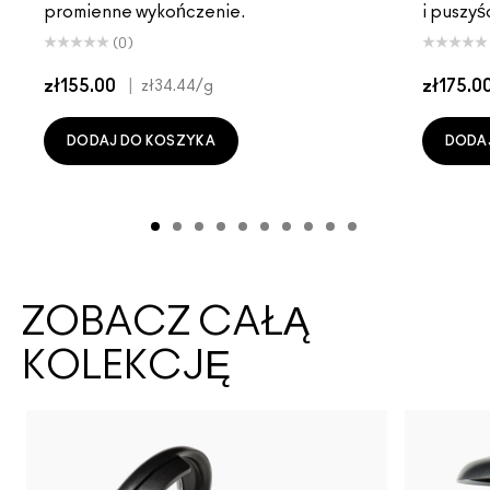
promienne wykończenie.
i puszyś
(0)
zł155.00
|
zł175.0
zł34.44
/g
DODAJ DO KOSZYKA
DODA
ZOBACZ CAŁĄ
KOLEKCJĘ