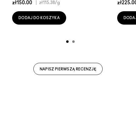
zł150.00
|
zł225.0
zł115.38
/g
DODAJ DO KOSZYKA
DODA
NAPISZ PIERWSZĄ RECENZJĘ