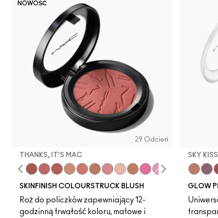
NOWOŚĆ
29 Odcień
THANKS, IT'S MAC
SKY KIS
en
 Teddy
ique Velvet
Melba
LaLaLavender
Thanks, It's MAC
Pinch Me
No Filter
Sunbasque
Peachtwist
Gingerly
Desert Rose
Babygirl
Coppertone
Candy Yum Yum
Snob
CB96
Sinner
Sky Kiss
Raizin 
Suns
Film
C
SKINFINISH COLOURSTRUCK BLUSH
GLOW P
Roż do policzków zapewniający 12-
Uniwersa
godzinną trwałość koloru, matowe i
transpa