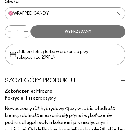
Śliwka
WRAPPED CANDY
WYPRZEDANY
Odbierz letnią torbę w prezencie przy
zakupach za 299PLN
SZCZEGÓŁY PRODUKTU
Zakończenie:
Mroźne
Pokrycie:
Przezroczysty
Nowoczesny róż hybrydowy łączy w sobie gładkość
kremu, zdolność mieszania się płynu i wykończenie
pudru z długotrwałym kolorem i pryzmatycznymi
odbiciami. Od delikatnych pasteli po korale i śliwki – ten