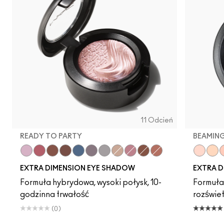
11 Odcień
READY TO PARTY
BEAMIN
Ready to Party
Rich Core
Havana
Stolen Moment
Lunar
Fathoms Deep
Evening Grey
A Natural Flirt
Smoky Mauve
Amorous Alloy
Sweet Heat
Show G
Dou
B
EXTRA DIMENSION EYE SHADOW
EXTRA D
Formuła hybrydowa, wysoki połysk, 10-
Formuła
godzinna trwałość
rozświet
(0)