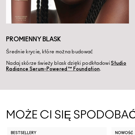
PROMIENNY BLASK
Średnie krycie, które można budować
K
Nadaj skórze świeży blask dzięki podkładowi
Studio
U
Radiance Serum-Powered™ Foundation
.
d
MOŻE CI SIĘ SPODOBA
BESTSELLERY
NOWOŚĆ