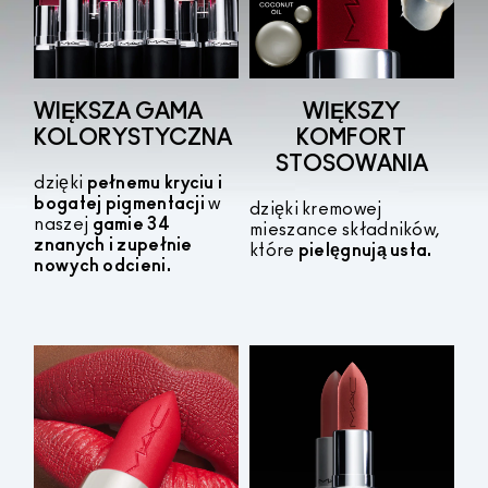
WIĘKSZA GAMA
WIĘKSZY
KOLORYSTYCZNA
KOMFORT
STOSOWANIA
dzięki
pełnemu kryciu i
bogatej pigmentacji
w
dzięki kremowej
naszej
gamie 34
mieszance składników,
znanych i zupełnie
które
pielęgnują usta.
nowych odcieni.