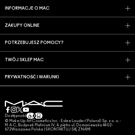
INFORMACJE O MAC
O MARCE
ZAKUPY ONLINE
ARTYŚCI
MOJE KONTO
MAC VIVA GLAM
POTRZEBUJESZ POMOCY?
ZAPISZ SIĘ NA NEWSLETTER
BACK TO M·A·C
ŚLEDZENIE ZAMÓWIEŃ
PROMOCJE
ŚWIADOME PIĘKNO
TWÓJ SKLEP MAC
CZĘSTO ZADAWANE PYTANIA
KARIERA
ZNAJDŹ SKLEP
ZWROTY I WYMIANY
CZŁONKOSTWO MAC PRO
PRYWATNOŚĆ I WARUNKI
USŁUGI MAKIJAŻOWE
DOSTAWA
TESTOWANIE NA ZWIERZĘTACH
POLITYKA PRYWATNOŚCI
ZAREZERWUJ USŁUGĘ MAKIJAŻOWĄ
MOJE KONTO
WARUNKI UŻYTKOWANIA
SKONTAKTUJ SIĘ Z PRODUCENTEM
WARUNKI SPRZEDAŻY
CZAT
UWAGA PODRÓBKI
Dostępność
© Make-Up Art Cosmetics Inc. - Estee Lauder (Poland) Sp. z o. o. -
PUBLIKOWANIE RECENZJI
M·A·C, Budynek Platinium IV, 4. piętro ul. Domaniewska 44 02-
672Warszawa Polska |
SKONTAKTUJ SIĘ Z NAMI
ZARZĄDZAJ PLIKAMI COOKIES