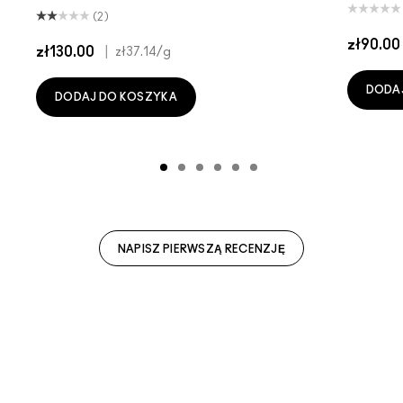
(2)
zł90.00
zł130.00
|
zł37.14
/g
DODA
DODAJ DO KOSZYKA
NAPISZ PIERWSZĄ RECENZJĘ