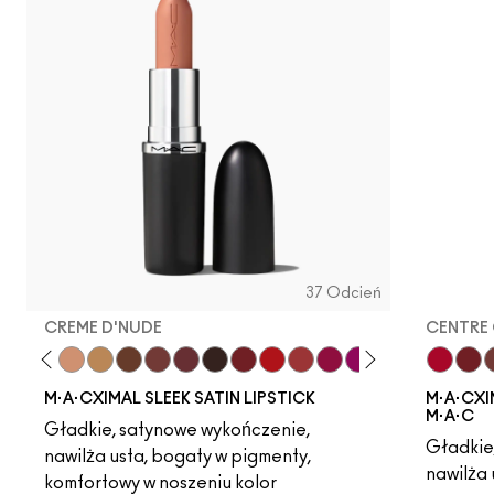
37 Odcień
CREME D'NUDE
CENTRE 
ot
chstock
HodgePodge
Stone
Creme D'Nude
Call It Cozy
Truth Be Untold
Creme In Your Coffee
Del Rio
Film Noir
Dubonnet
Left On Red
Sweetheart
Lovers Only
Popstar Pink
Grapefruit Pu
Creme Cu
Centre 
Violet 
Dub
Amo
C
M·A·CXIMAL SLEEK SATIN LIPSTICK
M·A·CXIM
M·A·C
Gładkie, satynowe wykończenie,
Gładkie
nawilża usta, bogaty w pigmenty,
nawilża 
komfortowy w noszeniu kolor