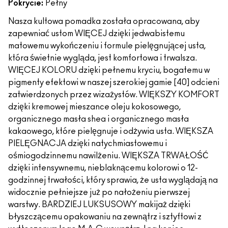
Pokrycie:
Pełny
Nasza kultowa pomadka została opracowana, aby
zapewniać ustom WIĘCEJ dzięki jedwabistemu
matowemu wykończeniu i formule pielęgnującej usta,
która świetnie wygląda, jest komfortowa i trwalsza.
WIĘCEJ KOLORU dzięki pełnemu kryciu, bogatemu w
pigmenty efektowi w naszej szerokiej gamie [40] odcieni
zatwierdzonych przez wizażystów. WIĘKSZY KOMFORT
dzięki kremowej mieszance oleju kokosowego,
organicznego masła shea i organicznego masła
kakaowego, które pielęgnuje i odżywia usta. WIĘKSZA
PIELĘGNACJA dzięki natychmiastowemu i
ośmiogodzinnemu nawilżeniu. WIĘKSZA TRWAŁOŚĆ
dzięki intensywnemu, nieblaknącemu kolorowi o 12-
godzinnej trwałości, który sprawia, że usta wyglądają na
widocznie pełniejsze już po nałożeniu pierwszej
warstwy. BARDZIEJ LUKSUSOWY makijaż dzięki
błyszczącemu opakowaniu na zewnątrz i sztyftowi z