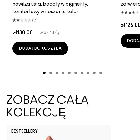
nawilża usta, bogaty w pigmenty,
zatwier
komfortowy w noszeniu kolor
(2)
zł125.0
zł130.00
|
zł37.14
/g
DODA
DODAJ DO KOSZYKA
ZOBACZ CAŁĄ
KOLEKCJĘ
BESTSELLERY