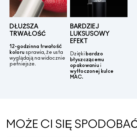
DŁUŻSZA
BARDZIEJ
TRWAŁOŚĆ
LUKSUSOWY
EFEKT
12-godzinna trwałość
koloru
sprawia, że usta
Dzięki
bardzo
wyglądają na widocznie
błyszczącemu
pełniejsze.
opakowaniu
i
wytłoczonej kulce
MAC.
MOŻE CI SIĘ SPODOBA