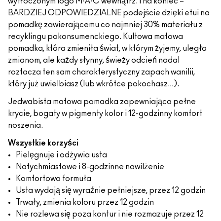
wytłoczonym logo M·A·C wewnątrz. I na koniec –
BARDZIEJ ODPOWIEDZIALNE podejście dzięki etui na
pomadkę zawierającemu co najmniej 30% materiału z
recyklingu pokonsumenckiego. Kultowa matowa
pomadka, która zmieniła świat, w którym żyjemy, uległa
zmianom, ale każdy słynny, świeży odcień nadal
roztacza ten sam charakterystyczny zapach wanilii,
który już uwielbiasz (lub wkrótce pokochasz...).
Jedwabista matowa pomadka zapewniająca pełne
krycie, bogaty w pigmenty kolor i 12-godzinny komfort
noszenia.
Wszystkie korzyści
Pielęgnuje i odżywia usta
Natychmiastowe i 8-godzinne nawilżenie
Komfortowa formuła
Usta wydają się wyraźnie pełniejsze, przez 12 godzin
Trwały, zmienia koloru przez 12 godzin
Nie rozlewa się poza kontur i nie rozmazuje przez 12