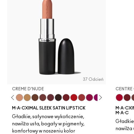
37 Odcień
CREME D'NUDE
CENTRE 
ot
chstock
HodgePodge
Stone
Creme D'Nude
Call It Cozy
Truth Be Untold
Creme In Your Coffee
Del Rio
Film Noir
Dubonnet
Left On Red
Sweetheart
Lovers Only
Popstar Pink
Grapefruit Pu
Creme Cu
Centre 
Violet 
Dub
Amo
C
M·A·CXIMAL SLEEK SATIN LIPSTICK
M·A·CXIM
M·A·C
Gładkie, satynowe wykończenie,
Gładkie
nawilża usta, bogaty w pigmenty,
nawilża 
komfortowy w noszeniu kolor