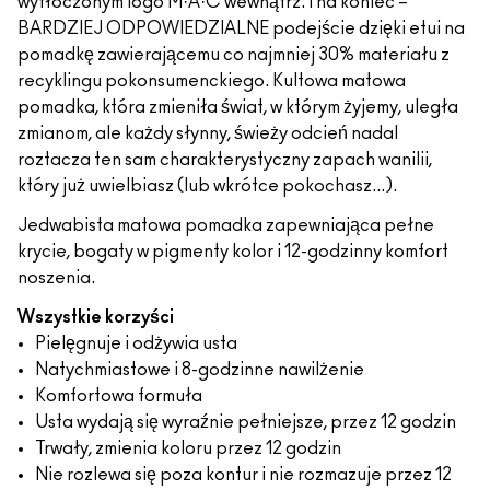
wytłoczonym logo M·A·C wewnątrz. I na koniec –
BARDZIEJ ODPOWIEDZIALNE podejście dzięki etui na
pomadkę zawierającemu co najmniej 30% materiału z
recyklingu pokonsumenckiego. Kultowa matowa
pomadka, która zmieniła świat, w którym żyjemy, uległa
zmianom, ale każdy słynny, świeży odcień nadal
roztacza ten sam charakterystyczny zapach wanilii,
który już uwielbiasz (lub wkrótce pokochasz...).
Jedwabista matowa pomadka zapewniająca pełne
krycie, bogaty w pigmenty kolor i 12-godzinny komfort
noszenia.
Wszystkie korzyści
Pielęgnuje i odżywia usta
Natychmiastowe i 8-godzinne nawilżenie
Komfortowa formuła
Usta wydają się wyraźnie pełniejsze, przez 12 godzin
Trwały, zmienia koloru przez 12 godzin
Nie rozlewa się poza kontur i nie rozmazuje przez 12