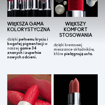
WIĘKSZA GAMA
WIĘKSZY
KOLORYSTYCZNA
KOMFORT
STOSOWANIA
dzięki
pełnemu kryciu i
bogatej pigmentacji
w
dzięki kremowej
naszej
gamie 34
mieszance składników,
znanych i zupełnie
które
pielęgnują usta.
nowych odcieni.