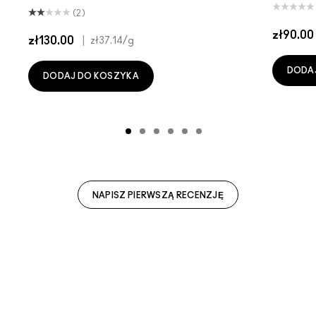
(2)
zł90.00
zł130.00
|
zł37.14
/g
DODA
DODAJ DO KOSZYKA
NAPISZ PIERWSZĄ RECENZJĘ