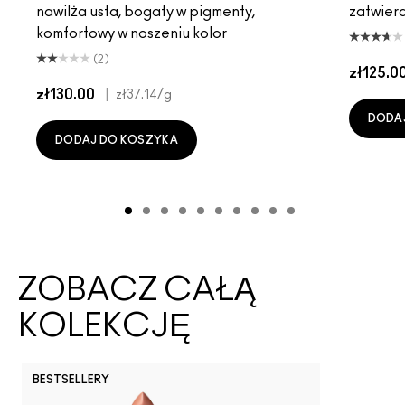
nawilża usta, bogaty w pigmenty,
zatwier
komfortowy w noszeniu kolor
(2)
zł125.0
zł130.00
|
zł37.14
/g
DODA
DODAJ DO KOSZYKA
ZOBACZ CAŁĄ
KOLEKCJĘ
BESTSELLERY