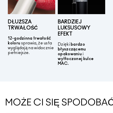
DŁUŻSZA
BARDZIEJ
TRWAŁOŚĆ
LUKSUSOWY
EFEKT
12-godzinna trwałość
koloru
sprawia, że usta
Dzięki
bardzo
wyglądają na widocznie
błyszczącemu
pełniejsze.
opakowaniu
i
wytłoczonej kulce
MAC.
MOŻE CI SIĘ SPODOBA