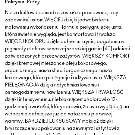
Pokrycie:
Pełny
Nasza kultowa pomadka została opracowana, aby
zapewniać ustom WIĘCEJ dzięki jedwabistemu
matowemu wykończeniu i formule pielęgnującej usta,
która świetnie wygląda, jest komfortowa i trwalsza.
WIĘCEJ KOLORU dzięki pełnemu kryciu, bogatemu w
pigmenty efektowi w naszej szerokiej gamie [40] odcieni
zatwierdzonych przez wizażystów. WIĘKSZY KOMFORT
dzięki kremowej mieszance oleju kokosowego,
organicznego masła shea i organicznego masła
kakaowego, które pielęgnuje i odżywia usta. WIĘKSZA
PIELĘGNACJA dzięki natychmiastowemu i
ośmiogodzinnemu nawilżeniu. WIĘKSZA TRWAŁOŚĆ
dzięki intensywnemu, nieblaknącemu kolorowi o 12-
godzinnej trwałości, który sprawia, że usta wyglądają na
widocznie pełniejsze już po nałożeniu pierwszej
warstwy. BARDZIEJ LUKSUSOWY makijaż dzięki
błyszczącemu opakowaniu na zewnątrz i sztyftowi z