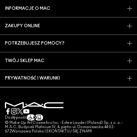
INFORMACJE O MAC
O MARCE
ZAKUPY ONLINE
ARTYŚCI
MOJE KONTO
MAC VIVA GLAM
POTRZEBUJESZ POMOCY?
ZAPISZ SIĘ NA NEWSLETTER
BACK TO M·A·C
ŚLEDZENIE ZAMÓWIEŃ
PROMOCJE
ŚWIADOME PIĘKNO
TWÓJ SKLEP MAC
CZĘSTO ZADAWANE PYTANIA
KARIERA
ZNAJDŹ SKLEP
ZWROTY I WYMIANY
CZŁONKOSTWO MAC PRO
PRYWATNOŚĆ I WARUNKI
USŁUGI MAKIJAŻOWE
DOSTAWA
TESTOWANIE NA ZWIERZĘTACH
POLITYKA PRYWATNOŚCI
ZAREZERWUJ USŁUGĘ MAKIJAŻOWĄ
MOJE KONTO
WARUNKI UŻYTKOWANIA
SKONTAKTUJ SIĘ Z PRODUCENTEM
WARUNKI SPRZEDAŻY
CZAT
UWAGA PODRÓBKI
Dostępność
© Make-Up Art Cosmetics Inc. - Estee Lauder (Poland) Sp. z o. o. -
PUBLIKOWANIE RECENZJI
M·A·C, Budynek Platinium IV, 4. piętro ul. Domaniewska 44 02-
672Warszawa Polska |
SKONTAKTUJ SIĘ Z NAMI
ZARZĄDZAJ PLIKAMI COOKIES