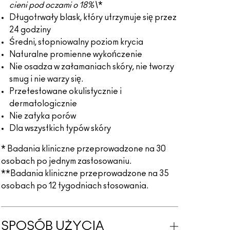
cieni pod oczami o 18%\
*
Długotrwały blask, który utrzymuje się przez
24 godziny
Średni, stopniowalny poziom krycia
Naturalne promienne wykończenie
Nie osadza w załamaniach skóry, nie tworzy
smug i nie warzy się.
Przetestowane okulistycznie i
dermatologicznie
Nie zatyka porów
Dla wszystkich typów skóry
* Badania kliniczne przeprowadzone na 30
osobach po jednym zastosowaniu.
**Badania kliniczne przeprowadzone na 35
osobach po 12 tygodniach stosowania.
SPOSÓB UŻYCIA