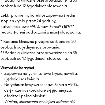
**Badania kliniczne przeprowadzone na 35
osobach po 12 tygodniach stosowania.
Lekki, promienny korektor zapewnia średni
stopień krycia przez 24 godziny,
natychmiastowe +90% nawilżenie* i 18%**
redukcję cieni pod oczami w miarę stosowania.
* Badania kliniczne przeprowadzone na 30
osobach po jednym zastosowaniu.
**Badania kliniczne przeprowadzone na 35
osobach po 12 tygodniach stosowania.
Wszystkie korzyści
Zapewnia natychmiastowe krycie, nawilża,
ujędrnia i rozświetla
Natychmiastowy wzrost nawilżenia o +90%,
dzięki czemu skóra staje się jędrniejsza,
gładsza i pełna blasku*
W miarę stosowania zmniejsza widoczność