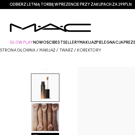
ODBIERZ LETNIĄ TORBĘ W PREZENCIE PRZY ZAKUPACH ZA 299PLN
GLOW PLAY
NOWOŚCI
BESTSELLERY
MAKIJAŻ
PIELEGNACJA
PREZ
STRONA GŁÓWNA
/
MAKIJAŻ
/
TWARZ
/
KOREKTORY