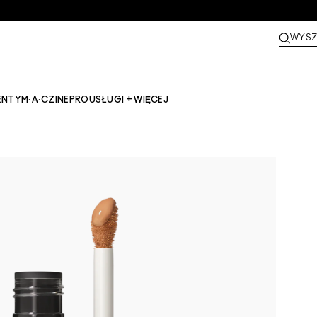
WYSZ
ENTY
M·A·CZINE​
PRO
USŁUGI + WIĘCEJ