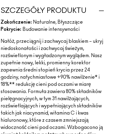
SZCZEGÓŁY PRODUKTU
Zakończenie:
Naturalne, Błyszczące
Pokrycie:
Budowanie intensywności
Nałóż, przeciągnij i zachwycaj blaskiem – ukryj
niedoskonałości i zachwycaj świeżym,
rozświetlonym i wygładzonym wyglądem. Nasz
zupełnie nowy, lekki, promienny korektor
zapewnia średni stopień krycia przez 24
godziny, natychmiastowe +90% nawilżenie* i
18%** redukcję cieni pod oczami w miarę
stosowania. Formuła zawiera 80% składników
pielęgnacyjnych, w tym 31 nawilżających,
rozświetlających i wypełniających składników
takich jak niacynamid, witamina C i kwas
hialuronowy, które z czasem zmniejszają
widoczność cieni pod oczami. Wzbogacono ją