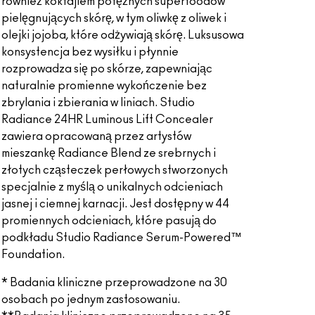
również koktajlem potężnych superfoodów
pielęgnujących skórę, w tym oliwkę z oliwek i
olejki jojoba, które odżywiają skórę. Luksusowa
konsystencja bez wysiłku i płynnie
rozprowadza się po skórze, zapewniając
naturalnie promienne wykończenie bez
zbrylania i zbierania w liniach. Studio
Radiance 24HR Luminous Lift Concealer
zawiera opracowaną przez artystów
mieszankę Radiance Blend ze srebrnych i
złotych cząsteczek perłowych stworzonych
specjalnie z myślą o unikalnych odcieniach
jasnej i ciemnej karnacji. Jest dostępny w 44
promiennych odcieniach, które pasują do
podkładu Studio Radiance Serum-Powered™
Foundation.
* Badania kliniczne przeprowadzone na 30
osobach po jednym zastosowaniu.