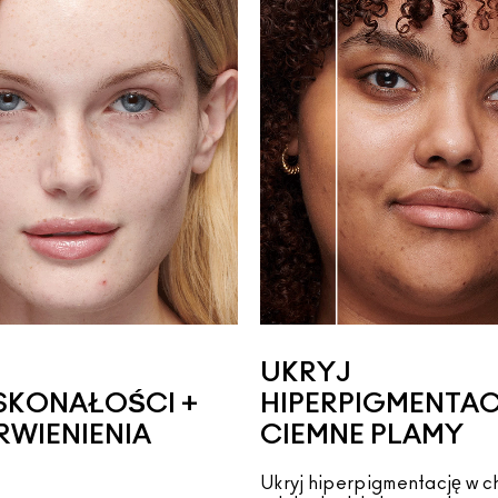
UKRYJ
SKONAŁOŚCI +
HIPERPIGMENTAC
RWIENIENIA
CIEMNE PLAMY
Ukryj hiperpigmentację w c