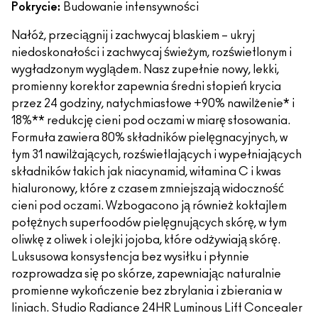
Pokrycie:
Budowanie intensywności
Nałóż, przeciągnij i zachwycaj blaskiem – ukryj
niedoskonałości i zachwycaj świeżym, rozświetlonym i
wygładzonym wyglądem. Nasz zupełnie nowy, lekki,
promienny korektor zapewnia średni stopień krycia
przez 24 godziny, natychmiastowe +90% nawilżenie* i
18%** redukcję cieni pod oczami w miarę stosowania.
Formuła zawiera 80% składników pielęgnacyjnych, w
tym 31 nawilżających, rozświetlających i wypełniających
składników takich jak niacynamid, witamina C i kwas
hialuronowy, które z czasem zmniejszają widoczność
cieni pod oczami. Wzbogacono ją również koktajlem
potężnych superfoodów pielęgnujących skórę, w tym
oliwkę z oliwek i olejki jojoba, które odżywiają skórę.
Luksusowa konsystencja bez wysiłku i płynnie
rozprowadza się po skórze, zapewniając naturalnie
promienne wykończenie bez zbrylania i zbierania w
liniach. Studio Radiance 24HR Luminous Lift Concealer