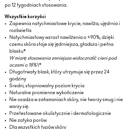
po 12 tygodniach stosowania.
Wszystkie korzyści
Zapewnia natychmiastowe krycie, nawilża, ujędrnia i
rozświetla
Natychmiastowy wzrost nawilżenia o +90%, dzięki
czemu skóra staje się jędrniejsza, gładsza i pełna
blasku*
W miarę stosowania zmniejsza widoczność cieni pod
oczami o 18%\
*
Długotrwały blask, który utrzymuje się przez 24
godziny
Średni, stopniowalny poziom krycia
Naturalne promienne wykończenie
Nie osadza w załamaniach skóry, nie tworzy smug i nie
warzy się.
Przetestowane okulistycznie i dermatologicznie
Nie zatyka porów
Dla wszystkich typów skóry