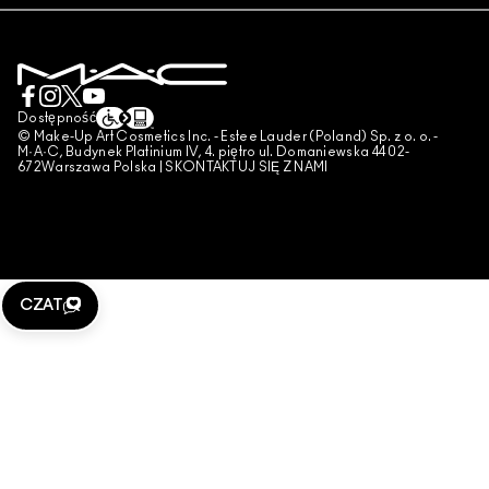
POLITYKA PRYWATNOŚCI
ZAREZERWUJ USŁUGĘ MAKIJAŻOWĄ
MOJE KONTO
WARUNKI UŻYTKOWANIA
SKONTAKTUJ SIĘ Z PRODUCENTEM
WARUNKI SPRZEDAŻY
CZAT
UWAGA PODRÓBKI
Dostępność
© Make-Up Art Cosmetics Inc. - Estee Lauder (Poland) Sp. z o. o. -
PUBLIKOWANIE RECENZJI
M·A·C, Budynek Platinium IV, 4. piętro ul. Domaniewska 44 02-
672Warszawa Polska |
SKONTAKTUJ SIĘ Z NAMI
ZARZĄDZAJ PLIKAMI COOKIES
CZAT