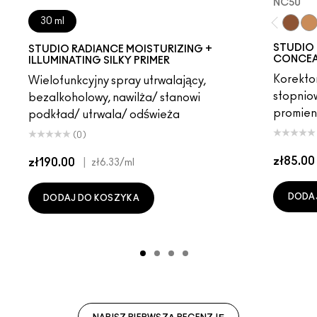
NC50
30 ml
NC50
NC
STUDIO 
STUDIO RADIANCE MOISTURIZING +
CONCEAL
ILLUMINATING SILKY PRIMER
Korekto
Wielofunkcyjny spray utrwalający,
stopniow
bezalkoholowy, nawilża/ stanowi
promien
podkład/ utrwala/ odświeża
(0)
zł85.00
zł190.00
|
zł6.33
/ml
DODA
DODAJ DO KOSZYKA