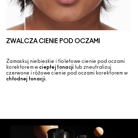
ZWALCZA CIENIE POD OCZAMI
Zamaskuj niebieskie i fioletowe cienie pod oczami
korektorem w
ciepłej tonacji
lub zneutralizuj
K
czerwone i różowe cienie pod oczami korektorem w
z
chłodnej tonacji
.
k