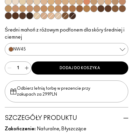
NC5​
NW5​
NC11​
NW10​
NC11.5​
NC14.5​
NC15​
NW15​
NC17​
NC17.5​
NC20​
NW18​
NC25​
N18​
NW20​
NC27​
NW25​
NC30​
NW30​
NC35​
NW35​
NC37​
NC40​
NC42​
NC44​
NW40​
NW43​
NW45​
NC45​
NC47​
NW50​
NW55​
NC50​
NC55​
NC60​
NC63​
NW58​
NC65​
NC10​
NW11​
NW13​
N12​
NC58​
NW65​
Średni mahoń z różowym podtonem dla skóry średniej i
ciemnej
NW45​
DODAJ DO KOSZYKA
Odbierz letnią torbę w prezencie przy
zakupach za 299PLN
SZCZEGÓŁY PRODUKTU
Zakończenie:
Naturalne, Błyszczące