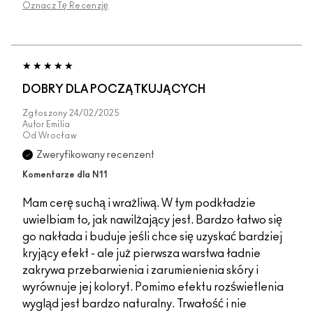
Oznacz Tę Recenzję
DOBRY DLA POCZĄTKUJĄCYCH
Zgłoszony
24/02/2025
Autor
Emilia
Od
Wrocław
Zweryfikowany recenzent
Komentarze dla N11
Mam cerę suchą i wrażliwą. W tym podkładzie
uwielbiam to, jak nawilżający jest. Bardzo łatwo się
go nakłada i buduje jeśli chce się uzyskać bardziej
kryjący efekt - ale już pierwsza warstwa ładnie
zakrywa przebarwienia i zarumienienia skóry i
wyrównuje jej koloryt. Pomimo efektu rozświetlenia
wygląd jest bardzo naturalny. Trwałość i nie