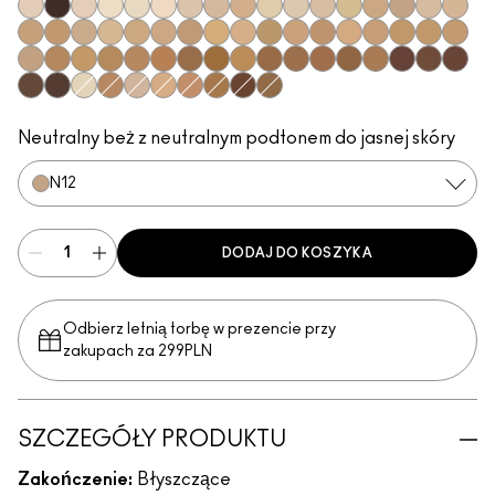
NW8
NC66
NW7
NC7
NW5
N10
NC10
NW10
N11
NC11
NC11.5
NW11
NC12
NC14.5
N12
N18
NW13
NC15
NC16
NC17
NC17.5
NC18
NW15
NW18
NC20
NW20
NC25
C3.5
NW22
NW25
NC27
NC30
NC35
NC37
NC38
NW35
NC40
NC42
NW40
NW43
NW45
NC45
NC47
NC50
NW47
NW48
NC55
NW50
NW58
NC63
NW60
NC65
NW65
NC5
C4
N32
C4.5
NW30
NC44
NW55
NC60
Neutralny beż z neutralnym podtonem do jasnej skóry
N12
DODAJ DO KOSZYKA
Odbierz letnią torbę w prezencie przy
zakupach za 299PLN
SZCZEGÓŁY PRODUKTU
Zakończenie:
Błyszczące