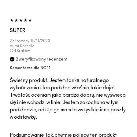
SUPER
Zgłoszony
17/11/2023
Autor
Kornela
Od
Kraków
Zweryfikowany recenzent
Komentarze dla NC11
Świetny produkt. Jestem fanką naturalnego
wykończenia i ten podkład właśnie takie daje!
Trwałość oceniam jako bardzo dobrą, nie wyświeca
się i nie wchodzi w linie. Jestem zakochana w tym
podkładzie, odkąd go mam to wszystkie inne poszły
w odstawkę.
Podsumowanie
Tak, chętnie polecę ten produkt