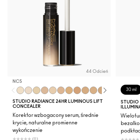
44 Odcień
NC5​
30 ml
NC5​
NW5​
NC11​
NW10​
NC11.5​
NC14.5​
NC15​
NW15​
NC17​
NC17.5​
NC20​
NW18​
NC25​
N18​
NW2
STUDIO RADIANCE 24HR LUMINOUS LIFT
STUDIO 
CONCEALER
ILLUMIN
Korektor wzbogacony serum, średnie
Wielofun
krycie, naturalne promienne
bezalko
wykończenie
podkład
(0)