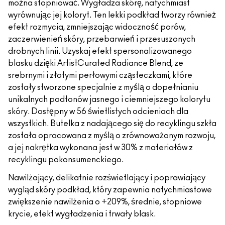
można stopniować. Wygładza skórę, natychmiast
wyrównując jej koloryt. Ten lekki podkład tworzy również
efekt rozmycia, zmniejszając widoczność porów,
zaczerwienień skóry, przebarwień i przesuszonych
drobnych linii. Uzyskaj efekt spersonalizowanego
blasku dzięki ArtistCurated Radiance Blend, ze
srebrnymi i złotymi perłowymi cząsteczkami, które
zostały stworzone specjalnie z myślą o dopełnianiu
unikalnych podtonów jasnego i ciemniejszego kolorytu
skóry. Dostępny w 56 świetlistych odcieniach dla
wszystkich. Butelka z nadającego się do recyklingu szkła
została opracowana z myślą o zrównoważonym rozwoju,
a jej nakrętka wykonana jest w 30% z materiałów z
recyklingu pokonsumenckiego.
Nawilżający, delikatnie rozświetlający i poprawiający
wygląd skóry podkład, który zapewnia natychmiastowe
zwiększenie nawilżenia o +209%, średnie, stopniowe
krycie, efekt wygładzenia i trwały blask.