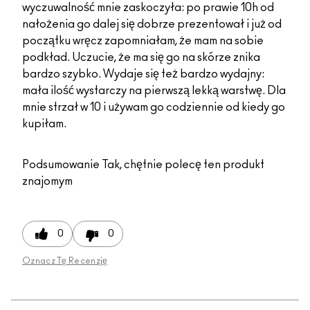
wyczuwalność mnie zaskoczyła: po prawie 10h od
nałożenia go dalej się dobrze prezentował i już od
początku wręcz zapomniałam, że mam na sobie
podkład. Uczucie, że ma się go na skórze znika
bardzo szybko. Wydaje się też bardzo wydajny:
mała ilość wystarczy na pierwszą lekką warstwę. Dla
mnie strzał w 10 i używam go codziennie od kiedy go
kupiłam.
Podsumowanie
Tak, chętnie polecę ten produkt
znajomym
0
0
Oznacz Tę Recenzję