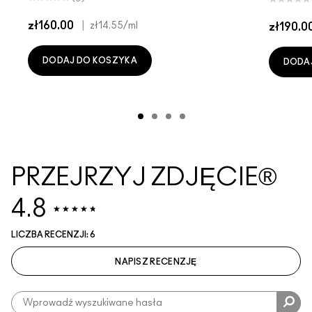
zł160.00
|
zł14.55
/ml
zł190.0
DODAJ DO KOSZYKA
DODA
PRZEJRZYJ ZDJĘCIE®
4.8
LICZBA RECENZJI: 6
NAPISZ RECENZJĘ