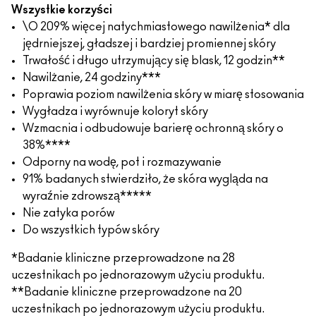
Wszystkie korzyści
\O 209% więcej natychmiastowego nawilżenia* dla
jędrniejszej, gładszej i bardziej promiennej skóry
Trwałość i długo utrzymujący się blask, 12 godzin**
Nawilżanie, 24 godziny***
Poprawia poziom nawilżenia skóry w miarę stosowania
Wygładza i wyrównuje koloryt skóry
Wzmacnia i odbudowuje barierę ochronną skóry o
38%****
Odporny na wodę, pot i rozmazywanie
91% badanych stwierdziło, że skóra wygląda na
wyraźnie zdrowszą*****
Nie zatyka porów
Do wszystkich typów skóry
*Badanie kliniczne przeprowadzone na 28
uczestnikach po jednorazowym użyciu produktu.
**Badanie kliniczne przeprowadzone na 20
uczestnikach po jednorazowym użyciu produktu.