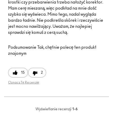
krostki czy przebarwienia trzeba nałożyć korektor.
Mam cerę mieszaną, więc podkład na mnie dość
szybko się wyświeca. Mimo tego, nadal wygląda
bardzo ładnie. Nie podkreśla skórek i rzeczywiście
jest mocno nawilżający. Uważam, że najlepiej
sprawdzi się komuś z cerą suchą.
Podsumowanie
Tak, chętnie polecę ten produkt
znajomym
15
2
Oznacz Tę Recenzję
Wyświetlanie recenzji
1-6