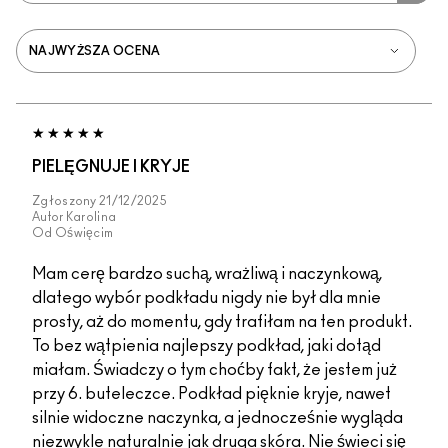
PIELĘGNUJE I KRYJE
Zgłoszony
21/12/2025
Autor
Karolina
Od
Oświęcim
Mam cerę bardzo suchą, wrażliwą i naczynkową,
dlatego wybór podkładu nigdy nie był dla mnie
prosty, aż do momentu, gdy trafiłam na ten produkt.
To bez wątpienia najlepszy podkład, jaki dotąd
miałam. Świadczy o tym choćby fakt, że jestem już
przy 6. buteleczce. Podkład pięknie kryje, nawet
silnie widoczne naczynka, a jednocześnie wygląda
niezwykle naturalnie jak druga skóra. Nie świeci się