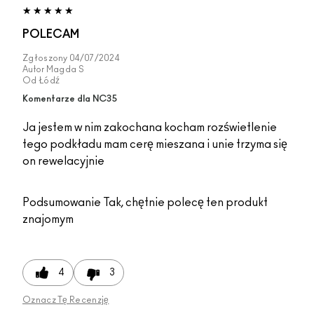
POLECAM
Zgłoszony
04/07/2024
Autor
Magda S
Od
Łódź
Komentarze dla NC35
Ja jestem w nim zakochana kocham rozświetlenie
tego podkładu mam cerę mieszana i unie trzyma się
on rewelacyjnie
Podsumowanie
Tak, chętnie polecę ten produkt
znajomym
4
3
Oznacz Tę Recenzję