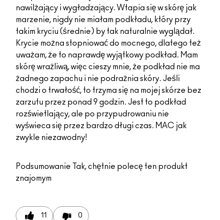
nawilżający i wygładzający. Wtapia się w skórę jak
marzenie, nigdy nie miałam podkładu, który przy
takim kryciu (średnie) by tak naturalnie wyglądał.
Krycie można stopniować do mocnego, dlatego też
uważam, że to naprawdę wyjątkowy podkład. Mam
skórę wrażliwą, więc cieszy mnie, że podkład nie ma
żadnego zapachu i nie podrażnia skóry. Jeśli
chodzi o trwałość, to trzyma się na mojej skórze bez
zarzutu przez ponad 9 godzin. Jest to podkład
rozświetlający, ale po przypudrowaniu nie
wyświeca się przez bardzo długi czas. MAC jak
zwykle niezawodny!
Podsumowanie
Tak, chętnie polecę ten produkt
znajomym
11
0