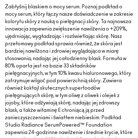
Zabłyśnij blaskiem o mocy serum. Poznaj podkład o
mocy serum, który łączy nasze doświadczenie w zakresie
kolorytu skóry z nauką o pielęgnacji skóry. Ta najnowsza
innowacja zapewnia zwiększenie nawilżenia o +209%,
ujędrniając, wygładzając i rozświetlając skórę. Nasz
przełomowy podkład sprawia również, że skóra jest
bardziej nawilżona i zdrowiej wyglądająca w miarę
stosowania, nadając jej całodzienny blask. Formuła w
80% oparta jest na bazie 33 składników
pielęgnacyjnych, w tym 10% kwasu hialuronowego, który
zatrzymuje wilgoć pod powierzchnią skóry. Zawiera
również koktajl skutecznych superfoodów
pielęgnujących skórę, w tym oliwę z oliwek i olejek z
jojoby, które odżywiają skórę, nadając jej zdrowszy
blask, a także witaminę E chroniącą ją przed
zanieczyszczeniami i światłem niebieskim. Podkład
Studio Radiance SerumPowered™ Foundation
zapewnia 24-godzinne nawilżenie i średnie krycie, które