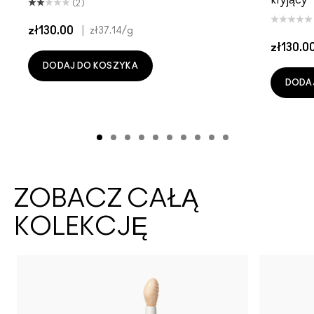
(2)
zł130.00
|
zł37.14
/g
zł130.0
DODAJ DO KOSZYKA
DODA
ZOBACZ CAŁĄ
KOLEKCJĘ