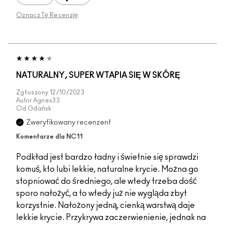
Oznacz Tę Recenzję
NATURALNY, SUPER WTAPIA SIĘ W SKÓRĘ
Zgłoszony
12/10/2023
Autor
Agnes33
Od
Gdańsk
Zweryfikowany recenzent
Komentarze dla NC11
Podkład jest bardzo ładny i świetnie się sprawdzi
komuś, kto lubi lekkie, naturalne krycie. Można go
stopniować do średniego, ale wtedy trzeba dość
sporo nałożyć, a to wtedy już nie wygląda zbyt
korzystnie. Nałożony jedną, cienką warstwą daje
lekkie krycie. Przykrywa zaczerwienienie, jednak na