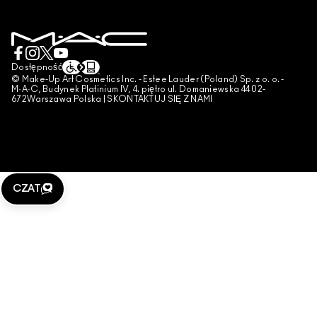
POLITYKA PRYWATNOŚCI
ZAREZERWUJ USŁUGĘ MAKIJAŻOWĄ
MOJE KONTO
WARUNKI UŻYTKOWANIA
SKONTAKTUJ SIĘ Z PRODUCENTEM
WARUNKI SPRZEDAŻY
CZAT
UWAGA PODRÓBKI
Dostępność
© Make-Up Art Cosmetics Inc. - Estee Lauder (Poland) Sp. z o. o. -
PUBLIKOWANIE RECENZJI
M·A·C, Budynek Platinium IV, 4. piętro ul. Domaniewska 44 02-
672Warszawa Polska |
SKONTAKTUJ SIĘ Z NAMI
ZARZĄDZAJ PLIKAMI COOKIES
CZAT