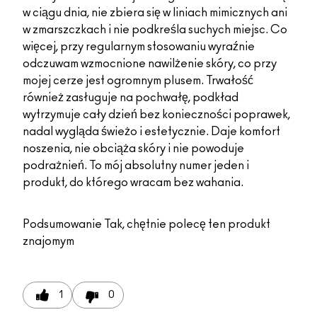
w ciągu dnia, nie zbiera się w liniach mimicznych ani
w zmarszczkach i nie podkreśla suchych miejsc. Co
więcej, przy regularnym stosowaniu wyraźnie
odczuwam wzmocnione nawilżenie skóry, co przy
mojej cerze jest ogromnym plusem. Trwałość
również zasługuje na pochwałę, podkład
wytrzymuje cały dzień bez konieczności poprawek,
nadal wygląda świeżo i estetycznie. Daje komfort
noszenia, nie obciąża skóry i nie powoduje
podrażnień. To mój absolutny numer jeden i
produkt, do którego wracam bez wahania.
Podsumowanie
Tak, chętnie polecę ten produkt
znajomym
1
0