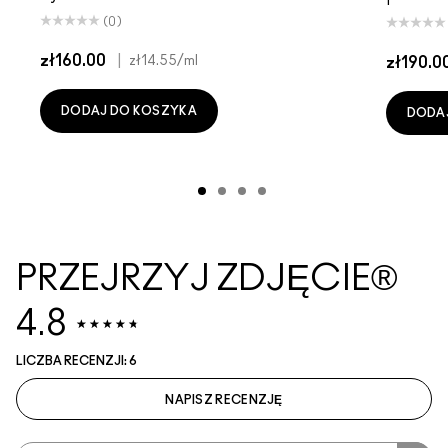
(0)
zł160.00
|
zł14.55
/ml
zł190.0
DODAJ DO KOSZYKA
DODA
PRZEJRZYJ ZDJĘCIE®
4.8
LICZBA RECENZJI: 6
NAPISZ RECENZJĘ