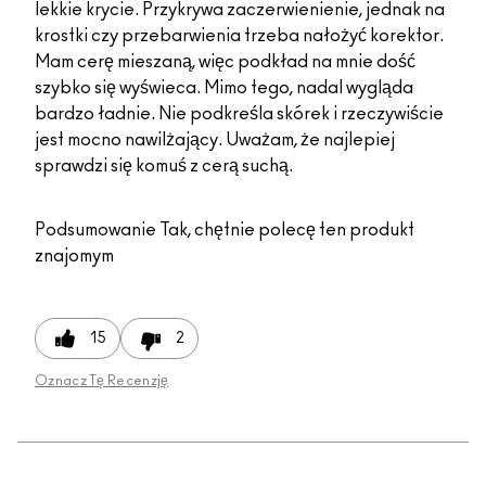
lekkie krycie. Przykrywa zaczerwienienie, jednak na
krostki czy przebarwienia trzeba nałożyć korektor.
Mam cerę mieszaną, więc podkład na mnie dość
szybko się wyświeca. Mimo tego, nadal wygląda
bardzo ładnie. Nie podkreśla skórek i rzeczywiście
jest mocno nawilżający. Uważam, że najlepiej
sprawdzi się komuś z cerą suchą.
Podsumowanie
Tak, chętnie polecę ten produkt
znajomym
15
2
Oznacz Tę Recenzję