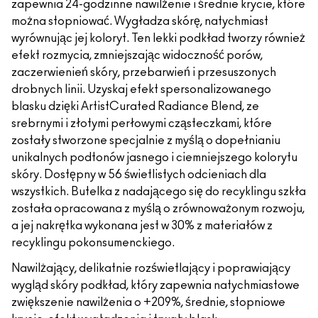
zapewnia 24-godzinne nawilżenie i średnie krycie, które
można stopniować. Wygładza skórę, natychmiast
wyrównując jej koloryt. Ten lekki podkład tworzy również
efekt rozmycia, zmniejszając widoczność porów,
zaczerwienień skóry, przebarwień i przesuszonych
drobnych linii. Uzyskaj efekt spersonalizowanego
blasku dzięki ArtistCurated Radiance Blend, ze
srebrnymi i złotymi perłowymi cząsteczkami, które
zostały stworzone specjalnie z myślą o dopełnianiu
unikalnych podtonów jasnego i ciemniejszego kolorytu
skóry. Dostępny w 56 świetlistych odcieniach dla
wszystkich. Butelka z nadającego się do recyklingu szkła
została opracowana z myślą o zrównoważonym rozwoju,
a jej nakrętka wykonana jest w 30% z materiałów z
recyklingu pokonsumenckiego.
Nawilżający, delikatnie rozświetlający i poprawiający
wygląd skóry podkład, który zapewnia natychmiastowe
zwiększenie nawilżenia o +209%, średnie, stopniowe