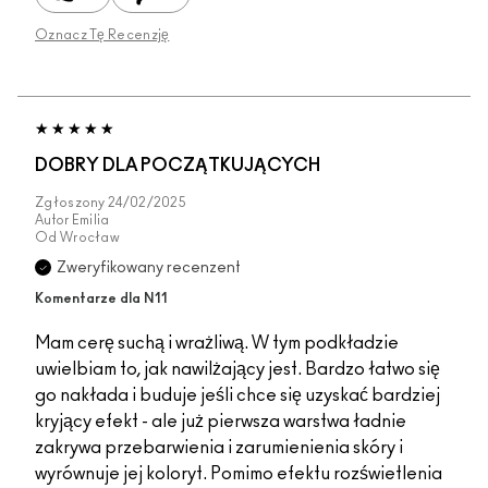
Oznacz Tę Recenzję
DOBRY DLA POCZĄTKUJĄCYCH
Zgłoszony
24/02/2025
Autor
Emilia
Od
Wrocław
Zweryfikowany recenzent
Komentarze dla N11
Mam cerę suchą i wrażliwą. W tym podkładzie
uwielbiam to, jak nawilżający jest. Bardzo łatwo się
go nakłada i buduje jeśli chce się uzyskać bardziej
kryjący efekt - ale już pierwsza warstwa ładnie
zakrywa przebarwienia i zarumienienia skóry i
wyrównuje jej koloryt. Pomimo efektu rozświetlenia