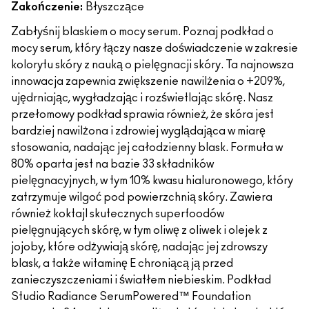
Zakończenie:
Błyszczące
Zabłyśnij blaskiem o mocy serum. Poznaj podkład o
mocy serum, który łączy nasze doświadczenie w zakresie
kolorytu skóry z nauką o pielęgnacji skóry. Ta najnowsza
innowacja zapewnia zwiększenie nawilżenia o +209%,
ujędrniając, wygładzając i rozświetlając skórę. Nasz
przełomowy podkład sprawia również, że skóra jest
bardziej nawilżona i zdrowiej wyglądająca w miarę
stosowania, nadając jej całodzienny blask. Formuła w
80% oparta jest na bazie 33 składników
pielęgnacyjnych, w tym 10% kwasu hialuronowego, który
zatrzymuje wilgoć pod powierzchnią skóry. Zawiera
również koktajl skutecznych superfoodów
pielęgnujących skórę, w tym oliwę z oliwek i olejek z
jojoby, które odżywiają skórę, nadając jej zdrowszy
blask, a także witaminę E chroniącą ją przed
zanieczyszczeniami i światłem niebieskim. Podkład
Studio Radiance SerumPowered™ Foundation