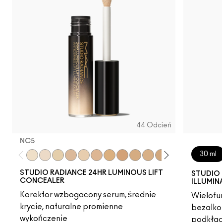
44 Odcień
NC5​
30 ml
NC5​
NW5​
NC11​
NW10​
NC11.5​
NC14.5​
NC15​
NW15​
NC17​
NC17.5​
NC20​
NW18​
NC25​
N18​
NW2
STUDIO RADIANCE 24HR LUMINOUS LIFT
STUDIO 
CONCEALER
ILLUMIN
Korektor wzbogacony serum, średnie
Wielofun
krycie, naturalne promienne
bezalko
wykończenie
podkład