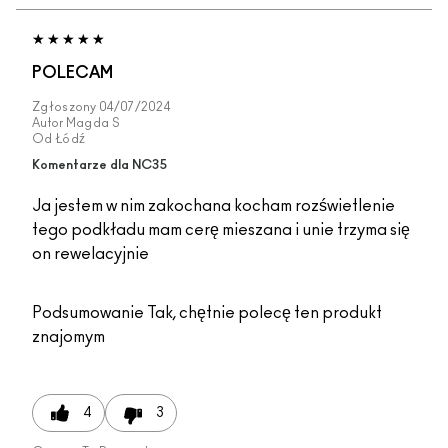
POLECAM
Zgłoszony
04/07/2024
Autor
Magda S
Od
Łódź
Komentarze dla NC35
Ja jestem w nim zakochana kocham rozświetlenie
tego podkładu mam cerę mieszana i unie trzyma się
on rewelacyjnie
Podsumowanie
Tak, chętnie polecę ten produkt
znajomym
4
3