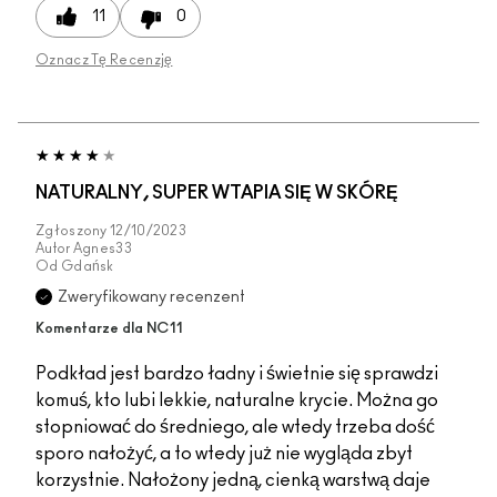
11
0
Oznacz Tę Recenzję
NATURALNY, SUPER WTAPIA SIĘ W SKÓRĘ
Zgłoszony
12/10/2023
Autor
Agnes33
Od
Gdańsk
Zweryfikowany recenzent
Komentarze dla NC11
Podkład jest bardzo ładny i świetnie się sprawdzi
komuś, kto lubi lekkie, naturalne krycie. Można go
stopniować do średniego, ale wtedy trzeba dość
sporo nałożyć, a to wtedy już nie wygląda zbyt
korzystnie. Nałożony jedną, cienką warstwą daje