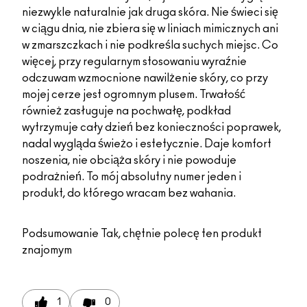
niezwykle naturalnie jak druga skóra. Nie świeci się
w ciągu dnia, nie zbiera się w liniach mimicznych ani
w zmarszczkach i nie podkreśla suchych miejsc. Co
więcej, przy regularnym stosowaniu wyraźnie
odczuwam wzmocnione nawilżenie skóry, co przy
mojej cerze jest ogromnym plusem. Trwałość
również zasługuje na pochwałę, podkład
wytrzymuje cały dzień bez konieczności poprawek,
nadal wygląda świeżo i estetycznie. Daje komfort
noszenia, nie obciąża skóry i nie powoduje
podrażnień. To mój absolutny numer jeden i
produkt, do którego wracam bez wahania.
Podsumowanie
Tak, chętnie polecę ten produkt
znajomym
1
0