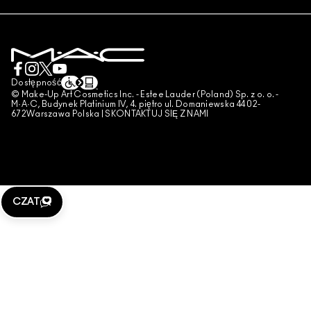
DOSTAWA
TESTOWANIE NA ZWIERZĘTACH
POLITYKA PRYWATNOŚCI
ZAREZERWUJ USŁUGĘ MAKIJAŻOWĄ
MOJE KONTO
WARUNKI UŻYTKOWANIA
SKONTAKTUJ SIĘ Z PRODUCENTEM
WARUNKI SPRZEDAŻY
CZAT
UWAGA PODRÓBKI
Dostępność
© Make-Up Art Cosmetics Inc. - Estee Lauder (Poland) Sp. z o. o. -
PUBLIKOWANIE RECENZJI
M·A·C, Budynek Platinium IV, 4. piętro ul. Domaniewska 44 02-
672Warszawa Polska |
SKONTAKTUJ SIĘ Z NAMI
ZARZĄDZAJ PLIKAMI COOKIES
CZAT