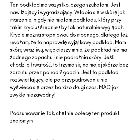
Ten podkład ma wszystko, czego szukałam. Jest
nawilżający i wygładzający. Wtapia się w skórę jak
marzenie, nigdy nie miałam podkładu, który przy
takim kryciu (średnie) by tak naturalnie wyglądał.
Krycie można stopniować do mocnego, dlatego też
uważam, że to naprawdę wyjątkowy podkład. Mam
skórę wrażliwą, więc cieszy mnie, że podkład nie ma
żadnego zapachu i nie podrażnia skóry. Jeśli
chodzi o trwałość, to trzyma się na mojej skórze bez
zarzutu przez ponad 9 godzin. Jest to podkład
rozświetlający, ale po przypudrowaniu nie
wyświeca się przez bardzo długi czas. MAC jak
zwykle niezawodny!
Podsumowanie
Tak, chętnie polecę ten produkt
znajomym