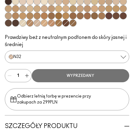
NC66
NW5
NW8
N10
NW7
NC7
NC10
NW10
N11
NC11
NC11.5
NW11
NC12
NC14.5
N12
N18
NW13
NC15
NC16
NC17
NC17.5
NC18
NW15
NW18
NC20
NW20
NC25
C3.5
NW22
NW25
NC27
NC30
NC35
NC37
NC38
NW35
NC40
NC42
NW40
NW43
NW45
NC45
NC47
NC50
NW47
NW48
NC55
NW50
NW58
NC63
NW60
NC65
NW65
NC5
C4
N32
C4.5
NW30
NC44
NW55
NC60
Prawdziwy beż z neutralnym podtonem do skóry jasnej i
średniej
N32
WYPRZEDANY
Odbierz letnią torbę w prezencie przy
zakupach za 299PLN
SZCZEGÓŁY PRODUKTU