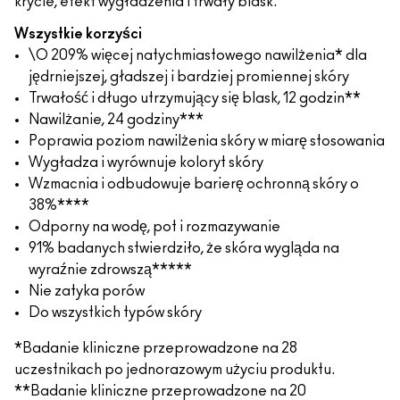
krycie, efekt wygładzenia i trwały blask.
Wszystkie korzyści
\O 209% więcej natychmiastowego nawilżenia* dla
jędrniejszej, gładszej i bardziej promiennej skóry
Trwałość i długo utrzymujący się blask, 12 godzin**
Nawilżanie, 24 godziny***
Poprawia poziom nawilżenia skóry w miarę stosowania
Wygładza i wyrównuje koloryt skóry
Wzmacnia i odbudowuje barierę ochronną skóry o
38%****
Odporny na wodę, pot i rozmazywanie
91% badanych stwierdziło, że skóra wygląda na
wyraźnie zdrowszą*****
Nie zatyka porów
Do wszystkich typów skóry
*Badanie kliniczne przeprowadzone na 28
uczestnikach po jednorazowym użyciu produktu.
**Badanie kliniczne przeprowadzone na 20