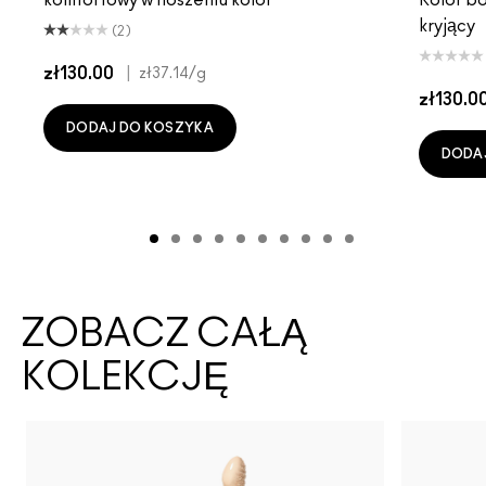
kryjący
(2)
zł130.00
|
zł37.14
/g
zł130.0
DODAJ DO KOSZYKA
DODA
ZOBACZ CAŁĄ
KOLEKCJĘ