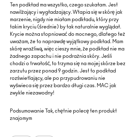
Ten podkład ma wszystko, czego szukałam. Jest
nawilżający i wygładzający. Wtapia się w skórę jak
marzenie, nigdy nie miałam podkładu, który przy
takim kryciu (średnie) by tak naturalnie wyglądał.
Krycie można stopniować do mocnego, dlatego też
uważam, że to naprawdę wyjątkowy podkład. Mam
skórę wrażliwą, więc cieszy mnie, że podkład nie ma
żadnego zapachu i nie podrażnia skóry. Jeśli
chodzi o trwałość, to trzyma się na mojej skórze bez
zarzutu przez ponad 9 godzin. Jest to podkład
rozświetlający, ale po przypudrowaniu nie
wyświeca się przez bardzo długi czas. MAC jak
zwykle niezawodny!
Podsumowanie
Tak, chętnie polecę ten produkt
znajomym