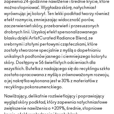
zapewnia 24-godzinne nawilżenie i średnie krycie, które
można stopniować. Wygładza skórę, natychmiast
wyrównując jej koloryt. Ten lekki podkład tworzy również
efekt rozmycia, zmniejszając widoczność porów,
zaczerwienień skóry, przebarwień i przesuszonych
drobnych linii. Uzyskaj efekt spersonalizowanego
blasku dzięki ArtistCurated Radiance Blend, ze
srebrnymi i złotymi perłowymi cząsteczkami, które
zostały stworzone specjalnie z myślą o dopełnianiu
unikalnych podtonów jasnego i ciemniejszego kolorytu
skóry. Dostępny w 56 świetlistych odcieniach dla
wszystkich. Butelka z nadającego się do recyklingu szkła
została opracowana z myślą o zrównoważonym rozwoju,
a jej nakrętka wykonana jest w 30% z materiałów z
recyklingu pokonsumenckiego.
Nawilżający, delikatnie rozświetlający i poprawiający
wygląd skóry podkład, który zapewnia natychmiastowe
zwiększenie nawilżenia o +209%, średnie, stopniowe