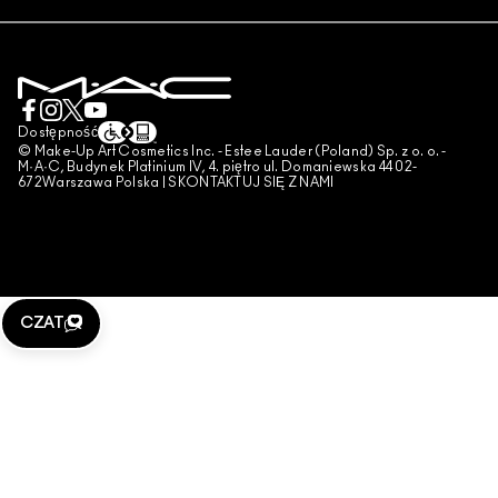
DOSTAWA
TESTOWANIE NA ZWIERZĘTACH
POLITYKA PRYWATNOŚCI
ZAREZERWUJ USŁUGĘ MAKIJAŻOWĄ
MOJE KONTO
WARUNKI UŻYTKOWANIA
SKONTAKTUJ SIĘ Z PRODUCENTEM
WARUNKI SPRZEDAŻY
CZAT
UWAGA PODRÓBKI
Dostępność
© Make-Up Art Cosmetics Inc. - Estee Lauder (Poland) Sp. z o. o. -
PUBLIKOWANIE RECENZJI
M·A·C, Budynek Platinium IV, 4. piętro ul. Domaniewska 44 02-
672Warszawa Polska |
SKONTAKTUJ SIĘ Z NAMI
ZARZĄDZAJ PLIKAMI COOKIES
CZAT