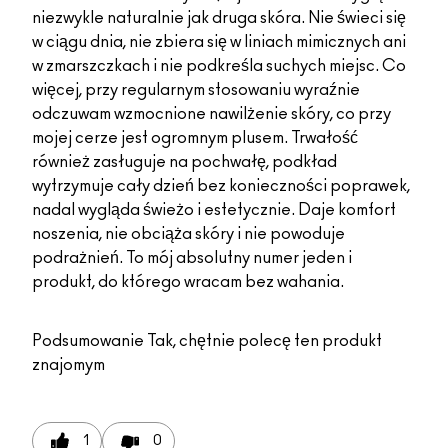
niezwykle naturalnie jak druga skóra. Nie świeci się
w ciągu dnia, nie zbiera się w liniach mimicznych ani
w zmarszczkach i nie podkreśla suchych miejsc. Co
więcej, przy regularnym stosowaniu wyraźnie
odczuwam wzmocnione nawilżenie skóry, co przy
mojej cerze jest ogromnym plusem. Trwałość
również zasługuje na pochwałę, podkład
wytrzymuje cały dzień bez konieczności poprawek,
nadal wygląda świeżo i estetycznie. Daje komfort
noszenia, nie obciąża skóry i nie powoduje
podrażnień. To mój absolutny numer jeden i
produkt, do którego wracam bez wahania.
Podsumowanie
Tak, chętnie polecę ten produkt
znajomym
1
0