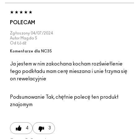
POLECAM
Zgłoszony
04/07/2024
Autor
Magda S
Od
Łódź
Komentarze dla NC35
Ja jestem w nim zakochana kocham rozświetlenie
tego podkładu mam cerę mieszana i unie trzyma się
on rewelacyjnie
Podsumowanie
Tak, chętnie polecę ten produkt
znajomym
4
3