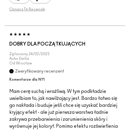
Oznacz Tę Recenzję
DOBRY DLA POCZĄTKUJĄCYCH
Zgłoszony
24/02/2025
Autor
Emilia
Od
Wrocław
Zweryfikowany recenzent
Komentarze dla N11
Mam cerę suchą i wrażliwą. W tym podkładzie
uwielbiam to, jak nawilżający jest. Bardzo łatwo się
go nakłada i buduje jeśli chce się uzyskać bardziej
kryjący efekt - ale już pierwsza warstwa ładnie
zakrywa przebarwienia i zarumienienia skóry i
wyrównuje jej koloryt. Pomimo efektu rozświetlenia