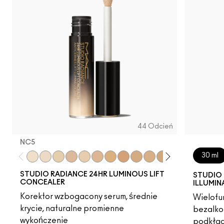
44 Odcień
NC5​
30 ml
NC5​
NW5​
NC11​
NW10​
NC11.5​
NC14.5​
NC15​
NW15​
NC17​
NC17.5​
NC20​
NW18​
NC25​
N18​
NW2
STUDIO RADIANCE 24HR LUMINOUS LIFT
STUDIO 
CONCEALER
ILLUMIN
Korektor wzbogacony serum, średnie
Wielofun
krycie, naturalne promienne
bezalko
wykończenie
podkład