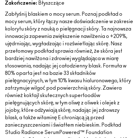
Zakończenie:
Błyszczące
Zabłyśnij blaskiem o mocy serum. Poznaj podkład o
mocy serum, który łączy nasze doświadczenie w zakresie
kolorytu skóry z nauką o pielęgnacji skóry. Ta najnowsza
innowacja zapewnia zwiększenie nawilżenia o +209%,
ujędrniając, wygładzając i rozświetlając skórę. Nasz
przełomowy podkład sprawia również, że skóra jest
bardziej nawilżona i zdrowiej wyglądająca w miarę
stosowania, nadając jej całodzienny blask. Formuła w
80% oparta jest na bazie 33 składników
pielęgnacyjnych, w tym 10% kwasu hialuronowego, który
zatrzymuje wilgoć pod powierzchnią skóry. Zawiera
również koktajl skutecznych superfoodów
pielęgnujących skórę, w tym oliwę z oliwek i olejek z
jojoby, które odżywiają skórę, nadając jej zdrowszy
blask, a także witaminę E chroniącą ją przed
zanieczyszczeniami i światłem niebieskim. Podkład
Studio Radiance SerumPowered™ Foundation