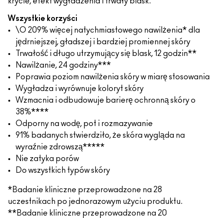
krycie, efekt wygładzenia i trwały blask.
Wszystkie korzyści
\O 209% więcej natychmiastowego nawilżenia* dla
jędrniejszej, gładszej i bardziej promiennej skóry
Trwałość i długo utrzymujący się blask, 12 godzin**
Nawilżanie, 24 godziny***
Poprawia poziom nawilżenia skóry w miarę stosowania
Wygładza i wyrównuje koloryt skóry
Wzmacnia i odbudowuje barierę ochronną skóry o
38%****
Odporny na wodę, pot i rozmazywanie
91% badanych stwierdziło, że skóra wygląda na
wyraźnie zdrowszą*****
Nie zatyka porów
Do wszystkich typów skóry
*Badanie kliniczne przeprowadzone na 28
uczestnikach po jednorazowym użyciu produktu.
**Badanie kliniczne przeprowadzone na 20