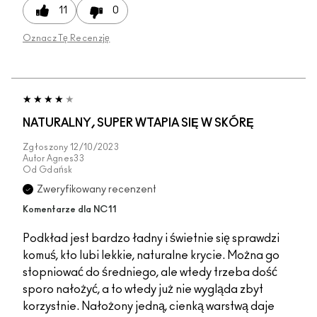
11
0
Oznacz Tę Recenzję
NATURALNY, SUPER WTAPIA SIĘ W SKÓRĘ
Zgłoszony
12/10/2023
Autor
Agnes33
Od
Gdańsk
Zweryfikowany recenzent
Komentarze dla NC11
Podkład jest bardzo ładny i świetnie się sprawdzi
komuś, kto lubi lekkie, naturalne krycie. Można go
stopniować do średniego, ale wtedy trzeba dość
sporo nałożyć, a to wtedy już nie wygląda zbyt
korzystnie. Nałożony jedną, cienką warstwą daje