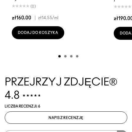
(0)
zł160.00
|
zł14.55
/ml
zł190.0
DODAJ DO KOSZYKA
DODA
PRZEJRZYJ ZDJĘCIE®
4.8
LICZBA RECENZJI: 6
NAPISZ RECENZJĘ