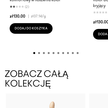
kryjący
(2)
zł130.00
|
zł37.14
/g
zł130.0
DODAJ DO KOSZYKA
DODA
ZOBACZ CAŁĄ
KOLEKCJĘ