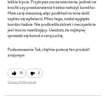
lekkie krycie. Przykrywa zaczerwienienie, jednak na
krostki czy przebarwienia trzeba nałożyć korektor.
Mam cerę mieszaną, więc podkład na mnie dość
szybko się wyświeca. Mimo tego, nadal wygląda
bardzo ładnie. Nie podkreśla skórek i rzeczywiście
jest mocno nawilżający. Uważam, że najlepiej
sprawdzi się komuś z cerą suchą.
Podsumowanie
Tak, chętnie polecę ten produkt
znajomym
15
2
Oznacz Tę Recenzję