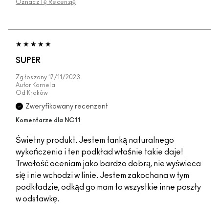
Oznacz Tę Recenzję
SUPER
Zgłoszony
17/11/2023
Autor
Kornela
Od
Kraków
Zweryfikowany recenzent
Komentarze dla NC11
Świetny produkt. Jestem fanką naturalnego
wykończenia i ten podkład właśnie takie daje!
Trwałość oceniam jako bardzo dobrą, nie wyświeca
się i nie wchodzi w linie. Jestem zakochana w tym
podkładzie, odkąd go mam to wszystkie inne poszły
w odstawkę.