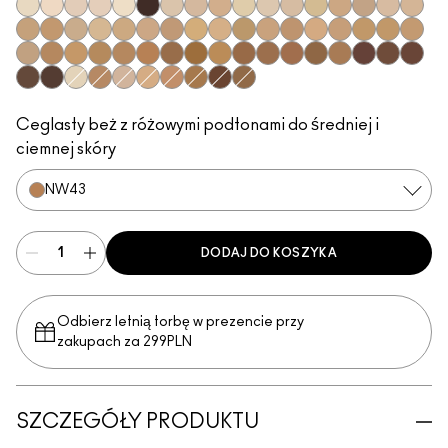
NW5
N10
NW8
NW7
NC7
NC66
NC10
NW10
N11
NC11
NC11.5
NW11
NC12
NC14.5
N12
N18
NW13
NC15
NC16
NC17
NC17.5
NC18
NW15
NW18
NC20
NW20
NC25
C3.5
NW22
NW25
NC27
NC30
NC35
NC37
NC38
NW35
NC40
NC42
NW40
NW43
NW45
NC45
NC47
NC50
NW47
NW48
NC55
NW50
NW58
NC63
NW60
NC65
NW65
NC5
C4
N32
C4.5
NW30
NC44
NW55
NC60
Ceglasty beż z różowymi podtonami do średniej i
ciemnej skóry
NW43
DODAJ DO KOSZYKA
Odbierz letnią torbę w prezencie przy
zakupach za 299PLN
SZCZEGÓŁY PRODUKTU