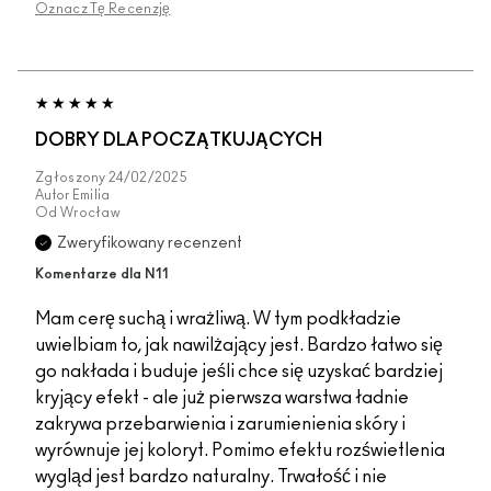
Oznacz Tę Recenzję
DOBRY DLA POCZĄTKUJĄCYCH
Zgłoszony
24/02/2025
Autor
Emilia
Od
Wrocław
Zweryfikowany recenzent
Komentarze dla N11
Mam cerę suchą i wrażliwą. W tym podkładzie
uwielbiam to, jak nawilżający jest. Bardzo łatwo się
go nakłada i buduje jeśli chce się uzyskać bardziej
kryjący efekt - ale już pierwsza warstwa ładnie
zakrywa przebarwienia i zarumienienia skóry i
wyrównuje jej koloryt. Pomimo efektu rozświetlenia
wygląd jest bardzo naturalny. Trwałość i nie