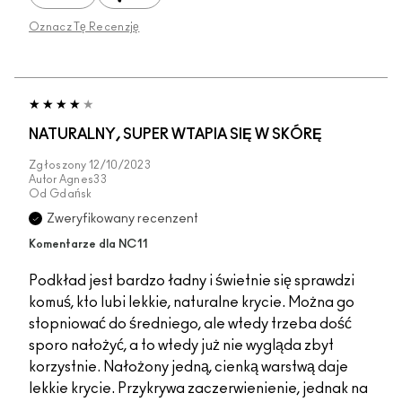
Oznacz Tę Recenzję
NATURALNY, SUPER WTAPIA SIĘ W SKÓRĘ
Zgłoszony
12/10/2023
Autor
Agnes33
Od
Gdańsk
Zweryfikowany recenzent
Komentarze dla NC11
Podkład jest bardzo ładny i świetnie się sprawdzi
komuś, kto lubi lekkie, naturalne krycie. Można go
stopniować do średniego, ale wtedy trzeba dość
sporo nałożyć, a to wtedy już nie wygląda zbyt
korzystnie. Nałożony jedną, cienką warstwą daje
lekkie krycie. Przykrywa zaczerwienienie, jednak na