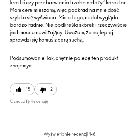
krostki czy przebarwienia trzeba nałożyć korektor.
Mam cerę mieszaną, więc podkład na mnie dość
szybko się wyświeca. Mimo tego, nadal wygląda
bardzo ładnie. Nie podkreśla skórek i rzeczywiście
jest mocno nawilżający. Uważam, że najlepiej
sprawdzi się komuś z cerą suchą.
Podsumowanie
Tak, chętnie polecę ten produkt
znajomym
15
2
Oznacz Tę Recenzję
Wyświetlanie recenzji
1-6