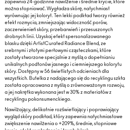
zapewnia 24-godzinne nawilżenie i średnie krycie, które
można stopniować. Wygładza skórę, natychmiast
wyrównując jej koloryt. Ten lekki podkład tworzy również
efekt rozmycia, zmniejszając widoczność porów,
zaczerwienień skóry, przebarwień i przesuszonych
drobnych linii. Uzyskaj efekt spersonalizowanego
blasku dzięki ArtistCurated Radiance Blend, ze
srebrnymi i złotymi perłowymi cząsteczkami, które
zostały stworzone specjalnie z myślą o dopełnianiu
unikalnych podtonów jasnego i ciemniejszego kolorytu
skóry. Dostępny w 56 świetlistych odcieniach dla
wszystkich. Butelka z nadającego się do recyklingu szkła
została opracowana z myślą o zrównoważonym rozwoju,
a jej nakrętka wykonana jest w 30% z materiałów z
recyklingu pokonsumenckiego.
Nawilżający, delikatnie rozświetlający i poprawiający
wygląd skóry podkład, który zapewnia natychmiastowe
zwiększenie nawilżenia o +209%, średnie, stopniowe