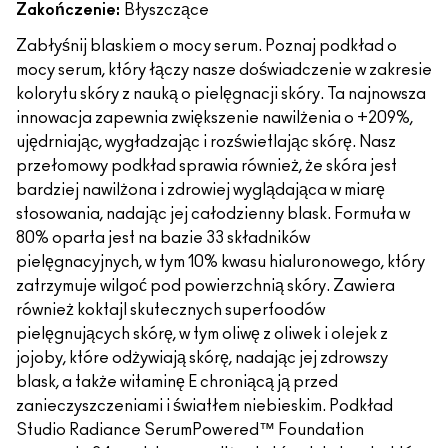
Zakończenie:
Błyszczące
Zabłyśnij blaskiem o mocy serum. Poznaj podkład o
mocy serum, który łączy nasze doświadczenie w zakresie
kolorytu skóry z nauką o pielęgnacji skóry. Ta najnowsza
innowacja zapewnia zwiększenie nawilżenia o +209%,
ujędrniając, wygładzając i rozświetlając skórę. Nasz
przełomowy podkład sprawia również, że skóra jest
bardziej nawilżona i zdrowiej wyglądająca w miarę
stosowania, nadając jej całodzienny blask. Formuła w
80% oparta jest na bazie 33 składników
pielęgnacyjnych, w tym 10% kwasu hialuronowego, który
zatrzymuje wilgoć pod powierzchnią skóry. Zawiera
również koktajl skutecznych superfoodów
pielęgnujących skórę, w tym oliwę z oliwek i olejek z
jojoby, które odżywiają skórę, nadając jej zdrowszy
blask, a także witaminę E chroniącą ją przed
zanieczyszczeniami i światłem niebieskim. Podkład
Studio Radiance SerumPowered™ Foundation