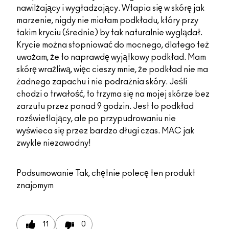
nawilżający i wygładzający. Wtapia się w skórę jak
marzenie, nigdy nie miałam podkładu, który przy
takim kryciu (średnie) by tak naturalnie wyglądał.
Krycie można stopniować do mocnego, dlatego też
uważam, że to naprawdę wyjątkowy podkład. Mam
skórę wrażliwą, więc cieszy mnie, że podkład nie ma
żadnego zapachu i nie podrażnia skóry. Jeśli
chodzi o trwałość, to trzyma się na mojej skórze bez
zarzutu przez ponad 9 godzin. Jest to podkład
rozświetlający, ale po przypudrowaniu nie
wyświeca się przez bardzo długi czas. MAC jak
zwykle niezawodny!
Podsumowanie
Tak, chętnie polecę ten produkt
znajomym
11
0