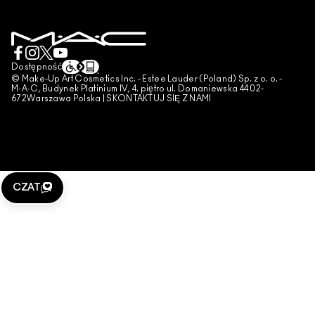
POLITYKA PRYWATNOŚCI
ZAREZERWUJ USŁUGĘ MAKIJAŻOWĄ
MOJE KONTO
WARUNKI UŻYTKOWANIA
SKONTAKTUJ SIĘ Z PRODUCENTEM
WARUNKI SPRZEDAŻY
CZAT
UWAGA PODRÓBKI
Dostępność
© Make-Up Art Cosmetics Inc. - Estee Lauder (Poland) Sp. z o. o. -
PUBLIKOWANIE RECENZJI
M·A·C, Budynek Platinium IV, 4. piętro ul. Domaniewska 44 02-
672Warszawa Polska |
SKONTAKTUJ SIĘ Z NAMI
ZARZĄDZAJ PLIKAMI COOKIES
CZAT