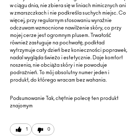
w ciągu dnia, nie zbiera się w liniach mimicznych ani
w zmarszczkach i nie podkreśla suchych miejsc. Co
więcej, przy regularnym stosowaniu wyraźnie
odczuwam wzmocnione nawilżenie skóry, co przy
mojej cerze jest ogromnym plusem. Trwałość
również zasługuje na pochwałę, podkład
wytrzymuje cały dzień bez konieczności poprawek,
nadal wygląda świeżo i estetycznie. Daje komfort
noszenia, nie obciąża skóry i nie powoduje
podrażnień. To mój absolutny numer jeden i
produkt, do którego wracam bez wahania.
Podsumowanie
Tak, chętnie polecę ten produkt
znajomym
1
0