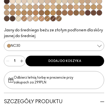
NC66
N10
NC7
NW8
NW5
NW7
NC10
NW10
N11
NC11
NC11.5
NW11
NC12
NC14.5
N12
N18
NW13
NC15
NC16
NC17
NC17.5
NC18
NW15
NW18
NC20
NW20
NC25
C3.5
NW22
NW25
NC27
NC30
NC35
NC37
NC38
NW35
NC40
NC42
NW40
NW43
NW45
NC45
NC47
NC50
NW47
NW48
NC55
NW50
NW58
NC63
NW60
NC65
NW65
NC5
C4
N32
C4.5
NW30
NC44
NW55
NC60
Jasny do średniego beżu ze złotym podtonem dla skóry
jasnej do średniej
NC30
DODAJ DO KOSZYKA
Odbierz letnią torbę w prezencie przy
zakupach za 299PLN
SZCZEGÓŁY PRODUKTU