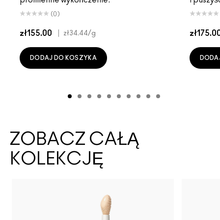
(0)
zł155.00
|
zł175.0
zł34.44
/g
DODAJ DO KOSZYKA
DODA
ZOBACZ CAŁĄ
KOLEKCJĘ