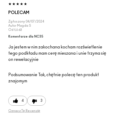
POLECAM
Zgłoszony
04/07/2024
Autor
Magda S
Od
Łódź
Komentarze dla NC35
Ja jestem w nim zakochana kocham rozświetlenie
tego podkładu mam cerę mieszana i unie trzyma się
on rewelacyjnie
Podsumowanie
Tak, chętnie polecę ten produkt
znajomym
4
3
Oznacz Tę Recenzję