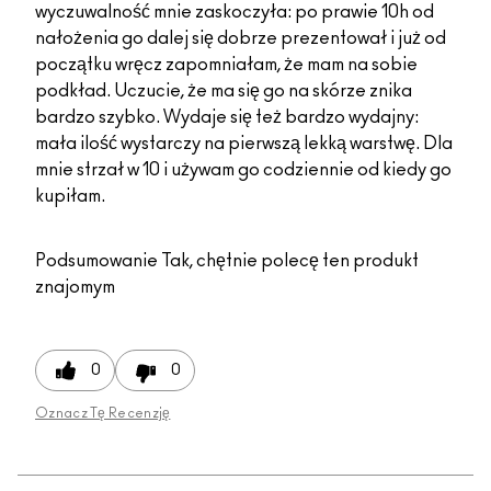
wyczuwalność mnie zaskoczyła: po prawie 10h od
nałożenia go dalej się dobrze prezentował i już od
początku wręcz zapomniałam, że mam na sobie
podkład. Uczucie, że ma się go na skórze znika
bardzo szybko. Wydaje się też bardzo wydajny:
mała ilość wystarczy na pierwszą lekką warstwę. Dla
mnie strzał w 10 i używam go codziennie od kiedy go
kupiłam.
Podsumowanie
Tak, chętnie polecę ten produkt
znajomym
0
0
Oznacz Tę Recenzję