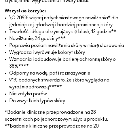
krycie, efekt wygładzenia i trwały blask.
Wszystkie korzyści
\O 209% więcej natychmiastowego nawilżenia* dla
jędrniejszej, gładszej i bardziej promiennej skóry
Trwałość i długo utrzymujący się blask, 12 godzin**
Nawilżanie, 24 godziny***
Poprawia poziom nawilżenia skóry w miarę stosowania
Wygładza i wyrównuje koloryt skóry
Wzmacnia i odbudowuje barierę ochronną skóry o
38%****
Odporny na wodę, pot i rozmazywanie
91% badanych stwierdziło, że skóra wygląda na
wyraźnie zdrowszą*****
Nie zatyka porów
Do wszystkich typów skóry
*Badanie kliniczne przeprowadzone na 28
uczestnikach po jednorazowym użyciu produktu.
**Badanie kliniczne przeprowadzone na 20