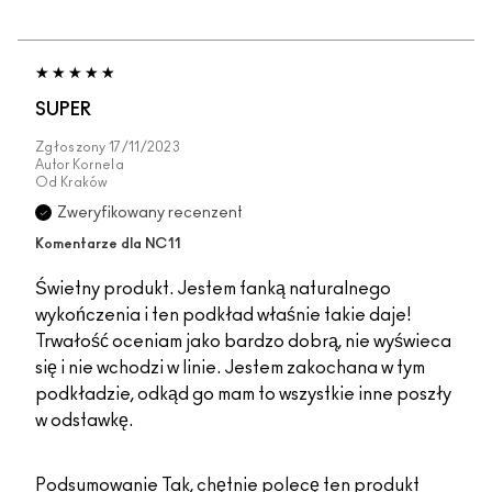
SUPER
Zgłoszony
17/11/2023
Autor
Kornela
Od
Kraków
Zweryfikowany recenzent
Komentarze dla NC11
Świetny produkt. Jestem fanką naturalnego
wykończenia i ten podkład właśnie takie daje!
Trwałość oceniam jako bardzo dobrą, nie wyświeca
się i nie wchodzi w linie. Jestem zakochana w tym
podkładzie, odkąd go mam to wszystkie inne poszły
w odstawkę.
Podsumowanie
Tak, chętnie polecę ten produkt