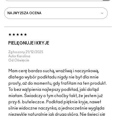
PIELĘGNUJE I KRYJE
Zgłoszony
21/12/2025
Autor
Karolina
Od
Oświęcim
Mam cerę bardzo suchą, wrażliwą i naczynkową,
dlatego wybór podkładu nigdy nie był dla mnie
prosty, aż do momentu, gdy trafiłam na ten produkt.
To bez wątpienia najlepszy podkład, jaki dotąd
miałam. Świadczy o tym choćby fakt, że jestem już
przy 6. buteleczce. Podkład pięknie kryje, nawet
silnie widoczne naczynka, a jednocześnie wygląda
niezwykle naturalnie jak druga skóra. Nie świeci się