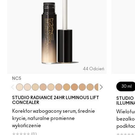
44 Odcień
NC5​
30 ml
NC5​
NW5​
NC11​
NW10​
NC11.5​
NC14.5​
NC15​
NW15​
NC17​
NC17.5​
NC20​
NW18​
NC25​
N18​
NW2
STUDIO RADIANCE 24HR LUMINOUS LIFT
STUDIO 
CONCEALER
ILLUMIN
Korektor wzbogacony serum, średnie
Wielofun
krycie, naturalne promienne
bezalko
wykończenie
podkład
(0)