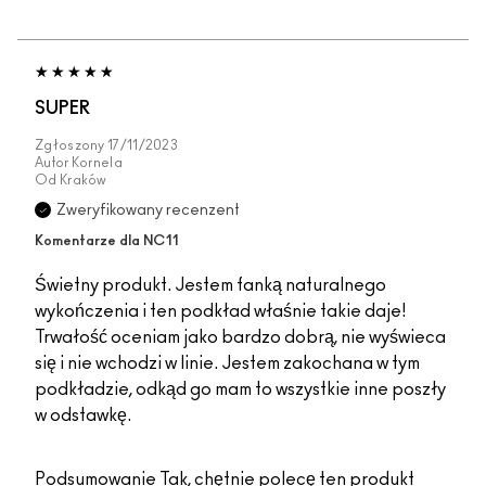
SUPER
Zgłoszony
17/11/2023
Autor
Kornela
Od
Kraków
Zweryfikowany recenzent
Komentarze dla NC11
Świetny produkt. Jestem fanką naturalnego
wykończenia i ten podkład właśnie takie daje!
Trwałość oceniam jako bardzo dobrą, nie wyświeca
się i nie wchodzi w linie. Jestem zakochana w tym
podkładzie, odkąd go mam to wszystkie inne poszły
w odstawkę.
Podsumowanie
Tak, chętnie polecę ten produkt