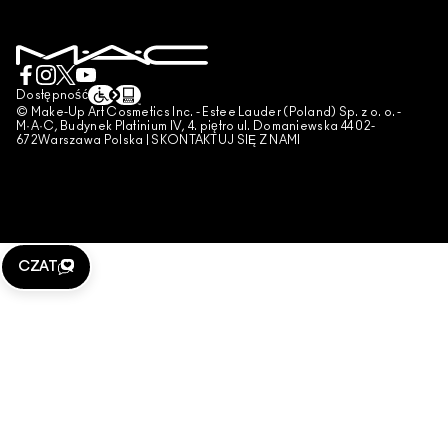
POLITYKA PRYWATNOŚCI
ZAREZERWUJ USŁUGĘ MAKIJAŻOWĄ
MOJE KONTO
WARUNKI UŻYTKOWANIA
SKONTAKTUJ SIĘ Z PRODUCENTEM
WARUNKI SPRZEDAŻY
CZAT
UWAGA PODRÓBKI
Dostępność
© Make-Up Art Cosmetics Inc. - Estee Lauder (Poland) Sp. z o. o. -
PUBLIKOWANIE RECENZJI
M·A·C, Budynek Platinium IV, 4. piętro ul. Domaniewska 44 02-
672Warszawa Polska |
SKONTAKTUJ SIĘ Z NAMI
ZARZĄDZAJ PLIKAMI COOKIES
CZAT