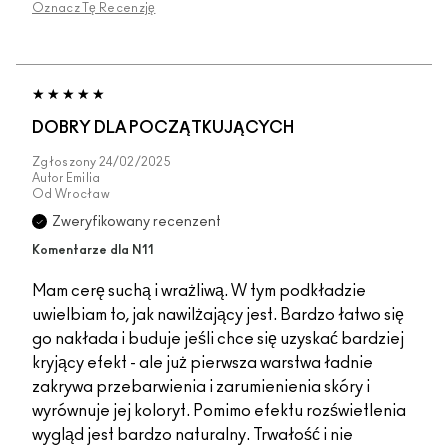
Oznacz Tę Recenzję
DOBRY DLA POCZĄTKUJĄCYCH
Zgłoszony
24/02/2025
Autor
Emilia
Od
Wrocław
Zweryfikowany recenzent
Komentarze dla N11
Mam cerę suchą i wrażliwą. W tym podkładzie
uwielbiam to, jak nawilżający jest. Bardzo łatwo się
go nakłada i buduje jeśli chce się uzyskać bardziej
kryjący efekt - ale już pierwsza warstwa ładnie
zakrywa przebarwienia i zarumienienia skóry i
wyrównuje jej koloryt. Pomimo efektu rozświetlenia
wygląd jest bardzo naturalny. Trwałość i nie