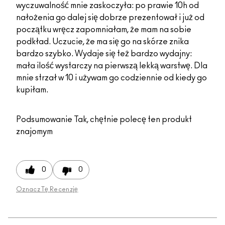
wyczuwalność mnie zaskoczyła: po prawie 10h od
nałożenia go dalej się dobrze prezentował i już od
początku wręcz zapomniałam, że mam na sobie
podkład. Uczucie, że ma się go na skórze znika
bardzo szybko. Wydaje się też bardzo wydajny:
mała ilość wystarczy na pierwszą lekką warstwę. Dla
mnie strzał w 10 i używam go codziennie od kiedy go
kupiłam.
Podsumowanie
Tak, chętnie polecę ten produkt
znajomym
0
0
Oznacz Tę Recenzję