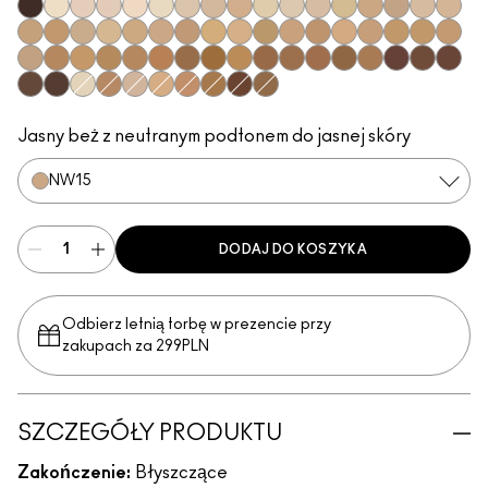
NC66
NC7
NW7
NW8
N10
NW5
NC10
NW10
N11
NC11
NC11.5
NW11
NC12
NC14.5
N12
N18
NW13
NC15
NC16
NC17
NC17.5
NC18
NW15
NW18
NC20
NW20
NC25
C3.5
NW22
NW25
NC27
NC30
NC35
NC37
NC38
NW35
NC40
NC42
NW40
NW43
NW45
NC45
NC47
NC50
NW47
NW48
NC55
NW50
NW58
NC63
NW60
NC65
NW65
NC5
C4
N32
C4.5
NW30
NC44
NW55
NC60
Jasny beż z neutranym podtonem do jasnej skóry
NW15
DODAJ DO KOSZYKA
Odbierz letnią torbę w prezencie przy
zakupach za 299PLN
SZCZEGÓŁY PRODUKTU
Zakończenie:
Błyszczące