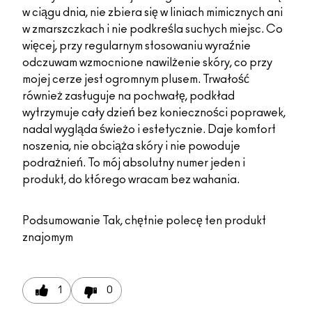
w ciągu dnia, nie zbiera się w liniach mimicznych ani
w zmarszczkach i nie podkreśla suchych miejsc. Co
więcej, przy regularnym stosowaniu wyraźnie
odczuwam wzmocnione nawilżenie skóry, co przy
mojej cerze jest ogromnym plusem. Trwałość
również zasługuje na pochwałę, podkład
wytrzymuje cały dzień bez konieczności poprawek,
nadal wygląda świeżo i estetycznie. Daje komfort
noszenia, nie obciąża skóry i nie powoduje
podrażnień. To mój absolutny numer jeden i
produkt, do którego wracam bez wahania.
Podsumowanie
Tak, chętnie polecę ten produkt
znajomym
1
0