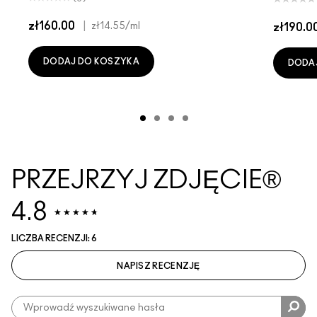
zł160.00
|
zł14.55
/ml
zł190.0
DODAJ DO KOSZYKA
DODA
PRZEJRZYJ ZDJĘCIE®
4.8
LICZBA RECENZJI: 6
NAPISZ RECENZJĘ