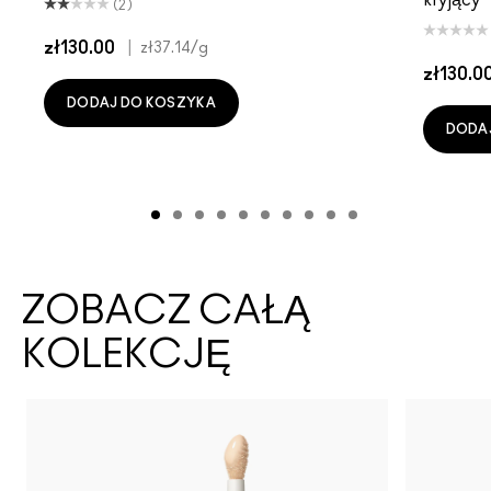
(2)
zł130.00
|
zł37.14
/g
zł130.0
DODAJ DO KOSZYKA
DODA
ZOBACZ CAŁĄ
KOLEKCJĘ