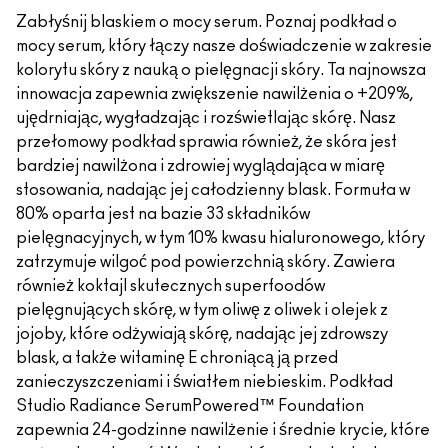
Zabłyśnij blaskiem o mocy serum. Poznaj podkład o
mocy serum, który łączy nasze doświadczenie w zakresie
kolorytu skóry z nauką o pielęgnacji skóry. Ta najnowsza
innowacja zapewnia zwiększenie nawilżenia o +209%,
ujędrniając, wygładzając i rozświetlając skórę. Nasz
przełomowy podkład sprawia również, że skóra jest
bardziej nawilżona i zdrowiej wyglądająca w miarę
stosowania, nadając jej całodzienny blask. Formuła w
80% oparta jest na bazie 33 składników
pielęgnacyjnych, w tym 10% kwasu hialuronowego, który
zatrzymuje wilgoć pod powierzchnią skóry. Zawiera
również koktajl skutecznych superfoodów
pielęgnujących skórę, w tym oliwę z oliwek i olejek z
jojoby, które odżywiają skórę, nadając jej zdrowszy
blask, a także witaminę E chroniącą ją przed
zanieczyszczeniami i światłem niebieskim. Podkład
Studio Radiance SerumPowered™ Foundation
zapewnia 24-godzinne nawilżenie i średnie krycie, które