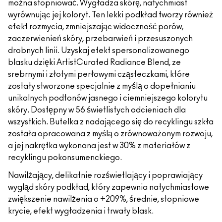
można stopniować. Wygładza skórę, natychmiast
wyrównując jej koloryt. Ten lekki podkład tworzy również
efekt rozmycia, zmniejszając widoczność porów,
zaczerwienień skóry, przebarwień i przesuszonych
drobnych linii. Uzyskaj efekt spersonalizowanego
blasku dzięki ArtistCurated Radiance Blend, ze
srebrnymi i złotymi perłowymi cząsteczkami, które
zostały stworzone specjalnie z myślą o dopełnianiu
unikalnych podtonów jasnego i ciemniejszego kolorytu
skóry. Dostępny w 56 świetlistych odcieniach dla
wszystkich. Butelka z nadającego się do recyklingu szkła
została opracowana z myślą o zrównoważonym rozwoju,
a jej nakrętka wykonana jest w 30% z materiałów z
recyklingu pokonsumenckiego.
Nawilżający, delikatnie rozświetlający i poprawiający
wygląd skóry podkład, który zapewnia natychmiastowe
zwiększenie nawilżenia o +209%, średnie, stopniowe
krycie, efekt wygładzenia i trwały blask.