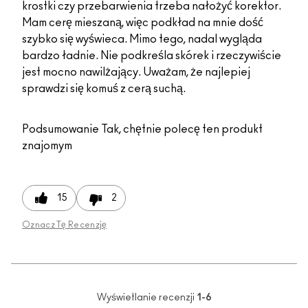
krostki czy przebarwienia trzeba nałożyć korektor.
Mam cerę mieszaną, więc podkład na mnie dość
szybko się wyświeca. Mimo tego, nadal wygląda
bardzo ładnie. Nie podkreśla skórek i rzeczywiście
jest mocno nawilżający. Uważam, że najlepiej
sprawdzi się komuś z cerą suchą.
Podsumowanie
Tak, chętnie polecę ten produkt
znajomym
15
2
Oznacz Tę Recenzję
Wyświetlanie recenzji
1-6