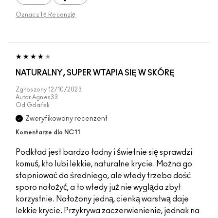
Oznacz Tę Recenzję
NATURALNY, SUPER WTAPIA SIĘ W SKÓRĘ
Zgłoszony
12/10/2023
Autor
Agnes33
Od
Gdańsk
Zweryfikowany recenzent
Komentarze dla NC11
Podkład jest bardzo ładny i świetnie się sprawdzi
komuś, kto lubi lekkie, naturalne krycie. Można go
stopniować do średniego, ale wtedy trzeba dość
sporo nałożyć, a to wtedy już nie wygląda zbyt
korzystnie. Nałożony jedną, cienką warstwą daje
lekkie krycie. Przykrywa zaczerwienienie, jednak na