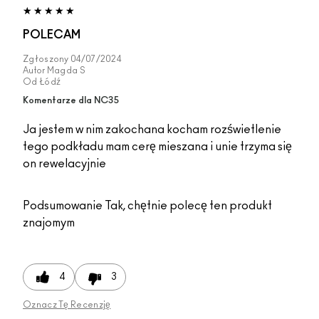
POLECAM
Zgłoszony
04/07/2024
Autor
Magda S
Od
Łódź
Komentarze dla NC35
Ja jestem w nim zakochana kocham rozświetlenie
tego podkładu mam cerę mieszana i unie trzyma się
on rewelacyjnie
Podsumowanie
Tak, chętnie polecę ten produkt
znajomym
4
3
Oznacz Tę Recenzję