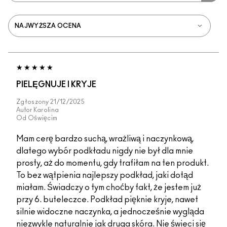
PIELĘGNUJE I KRYJE
Zgłoszony
21/12/2025
Autor
Karolina
Od
Oświęcim
Mam cerę bardzo suchą, wrażliwą i naczynkową,
dlatego wybór podkładu nigdy nie był dla mnie
prosty, aż do momentu, gdy trafiłam na ten produkt.
To bez wątpienia najlepszy podkład, jaki dotąd
miałam. Świadczy o tym choćby fakt, że jestem już
przy 6. buteleczce. Podkład pięknie kryje, nawet
silnie widoczne naczynka, a jednocześnie wygląda
niezwykle naturalnie jak druga skóra. Nie świeci się