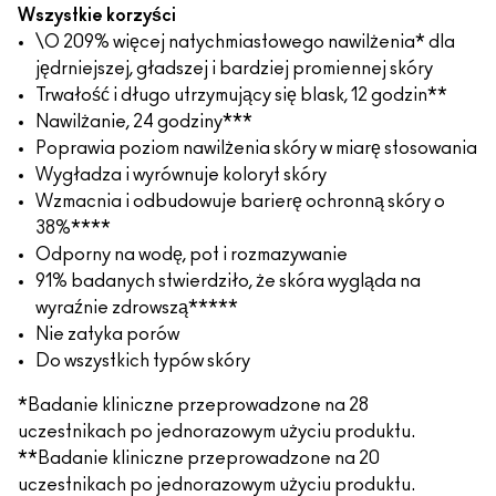
Wszystkie korzyści
\O 209% więcej natychmiastowego nawilżenia* dla
jędrniejszej, gładszej i bardziej promiennej skóry
Trwałość i długo utrzymujący się blask, 12 godzin**
Nawilżanie, 24 godziny***
Poprawia poziom nawilżenia skóry w miarę stosowania
Wygładza i wyrównuje koloryt skóry
Wzmacnia i odbudowuje barierę ochronną skóry o
38%****
Odporny na wodę, pot i rozmazywanie
91% badanych stwierdziło, że skóra wygląda na
wyraźnie zdrowszą*****
Nie zatyka porów
Do wszystkich typów skóry
*Badanie kliniczne przeprowadzone na 28
uczestnikach po jednorazowym użyciu produktu.
**Badanie kliniczne przeprowadzone na 20
uczestnikach po jednorazowym użyciu produktu.