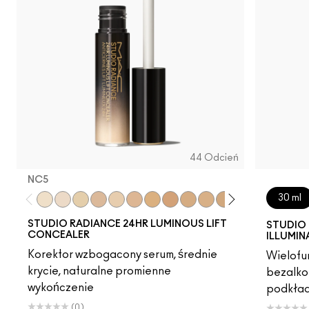
44 Odcień
NC5​
30 ml
NC5​
NW5​
NC11​
NW10​
NC11.5​
NC14.5​
NC15​
NW15​
NC17​
NC17.5​
NC20​
NW18​
NC25​
N18​
NW2
STUDIO RADIANCE 24HR LUMINOUS LIFT
STUDIO 
CONCEALER
ILLUMIN
Korektor wzbogacony serum, średnie
Wielofun
krycie, naturalne promienne
bezalko
wykończenie
podkład
(0)