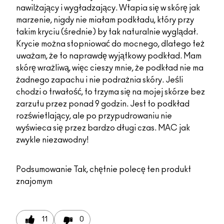
nawilżający i wygładzający. Wtapia się w skórę jak
marzenie, nigdy nie miałam podkładu, który przy
takim kryciu (średnie) by tak naturalnie wyglądał.
Krycie można stopniować do mocnego, dlatego też
uważam, że to naprawdę wyjątkowy podkład. Mam
skórę wrażliwą, więc cieszy mnie, że podkład nie ma
żadnego zapachu i nie podrażnia skóry. Jeśli
chodzi o trwałość, to trzyma się na mojej skórze bez
zarzutu przez ponad 9 godzin. Jest to podkład
rozświetlający, ale po przypudrowaniu nie
wyświeca się przez bardzo długi czas. MAC jak
zwykle niezawodny!
Podsumowanie
Tak, chętnie polecę ten produkt
znajomym
11
0